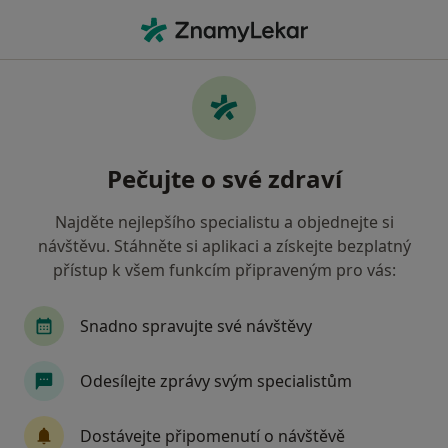
Hla
Pediatr • Dvůr Králové nad Labem, královéhradecký
Filtry
Mapa
Pediatr Dvůr Králové nad Labem
Pečujte o své zdraví
Jak řadíme výsledky vyhledávání?
Najděte nejlepšího specialistu a objednejte si
návštěvu. Stáhněte si aplikaci a získejte bezplatný
Jakou pojišťovnu máte?
přístup k všem funkcím připraveným pro vás:
Oborová zdravotní pojišťovna
Snadno spravujte své návštěvy
Odesílejte zprávy svým specialistům
Dostávejte připomenutí o návštěvě