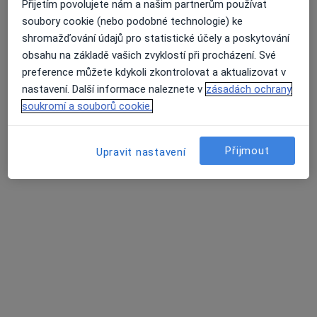
Přijetím povolujete nám a našim partnerům používat
soubory cookie (nebo podobné technologie) ke
shromažďování údajů pro statistické účely a poskytování
obsahu na základě vašich zvyklostí při procházení. Své
MUDr. Martina Matulová
preference můžete kdykoli zkontrolovat a aktualizovat v
·
Více
Pediatr
nastavení. Další informace naleznete v
zásadách ochrany
12 názorů
soukromí a souborů cookie.
Tento specialista nenabízí online rezervaci termínu na této adrese.
Přijmout
Upravit nastavení
Rezervovat termín
MUDr. Daniela Ondřichová Nováková