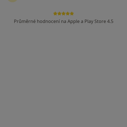
Průměrné hodnocení na Apple a Play Store 4.5
MUDr. Aranka Ježková
Pediatr
33 názorů
Riegrova 901, Hořice
•
Mapa
Sam. ordinace PL pro děti a dorost v Hořicích
Tento specialista nenabízí online rezervaci termínu na této adrese.
Rezervovat termín