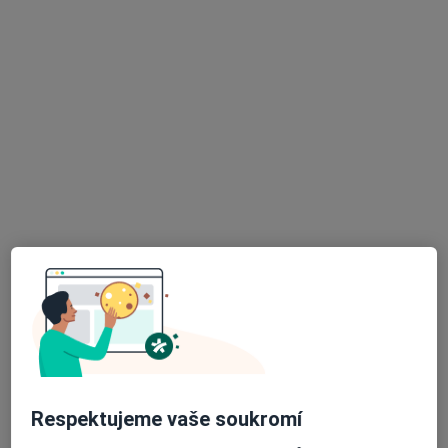
MUDr. Zdeňka Klingerová
Pediatr
25 názorů
Sladkovského 829, Dvůr Králové nad Labem
•
Mapa
Sam. ordinace PL pro děti a dorost
Tento specialista nenabízí online rezervaci termínu na této adrese.
Rezervovat termín
K dispozici jsou online konzultace
Specialisté ve vaší oblasti nenabízí osobní návštěvy.
Zkuste místo toho online konzultace.
Respektujeme vaše soukromí