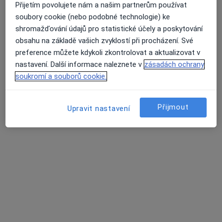
MUDr. Martina Matulová
Přijetím povolujete nám a našim partnerům používat
soubory cookie (nebo podobné technologie) ke
·
Více
Pediatr
shromažďování údajů pro statistické účely a poskytování
12 názorů
obsahu na základě vašich zvyklostí při procházení. Své
Tento specialista nenabízí online rezervaci termínu na této adrese.
preference můžete kdykoli zkontrolovat a aktualizovat v
nastavení. Další informace naleznete v
zásadách ochrany
Rezervovat termín
soukromí a souborů cookie.
Přijmout
Upravit nastavení
MUDr. Daniela Ondřichová Nováková
Pediatr
17 názorů