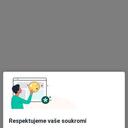
Komenského 63, Častolovice
•
Mapa
Sam. ordinace PL pro děti a dorost
Tento specialista nenabízí online rezervaci termínu na této adrese.
Rezervovat termín
K dispozici jsou online konzultace
Specialisté ve vaší oblasti nenabízí osobní návštěvy.
Zkuste místo toho online konzultace.
Respektujeme vaše soukromí