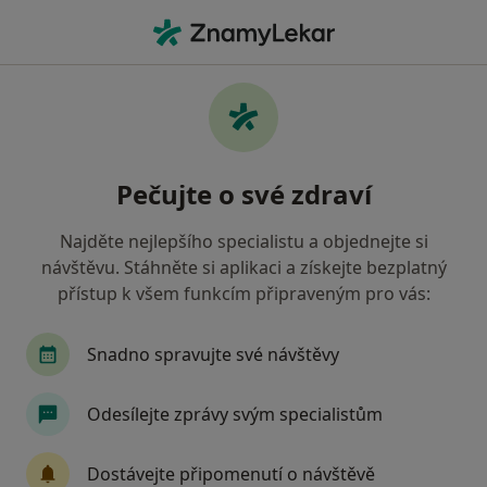
Hla
Pediatr • Týniště nad Orlicí, královéhradecký
Filtry
Mapa
Pediatr Týniště nad Orlicí
Pečujte o své zdraví
Jak řadíme výsledky vyhledávání?
Najděte nejlepšího specialistu a objednejte si
návštěvu. Stáhněte si aplikaci a získejte bezplatný
Jakou pojišťovnu máte?
přístup k všem funkcím připraveným pro vás:
Snadno spravujte své návštěvy
Odesílejte zprávy svým specialistům
Dostávejte připomenutí o návštěvě