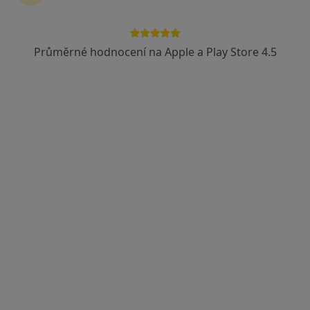
MUDr. Zdenka Píšová
·
Více
Pediatr
Průměrné hodnocení na Apple a Play Store 4.5
11 názorů
Petrovice 31, Týniště nad Orlicí
•
Mapa
Homeopatická poradna tel. 703362398
Tento specialista nenabízí online rezervaci termínu na této adrese.
Rezervovat termín
Mája a Pája Pediatrie s.r.o.