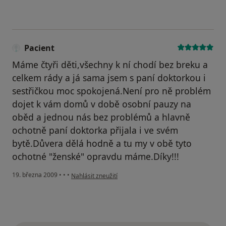
Pacient
Máme čtyři děti,všechny k ní chodí bez breku a
celkem rády a já sama jsem s paní doktorkou i
sestřičkou moc spokojená.Není pro ně problém
dojet k vám domů v době osobní pauzy na
oběd a jednou nás bez problémů a hlavně
ochotně paní doktorka přijala i ve svém
bytě.Důvera dělá hodně a tu my v obě tyto
ochotné "ženské" opravdu máme.Díky!!!
podle názoru uživatele Pacient
19. března 2009
•
•
•
Nahlásit zneužití