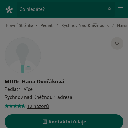
Hla
Co hledáte?
Hlavní Stránka
Pediatr
Rychnov Nad Kněžnou
Hana
Změna měs
MUDr.
Hana Dvořáková
o specializacích
Pediatr
·
Více
Rychnov nad Kněžnou
1 adresa
12 názorů
Kontaktní údaje