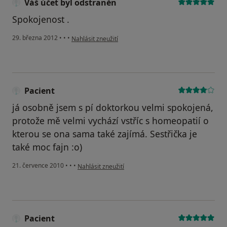
Váš účet byl odstraněn
Spokojenost .
podle názoru uživatele Váš účet byl odstraněn
29. března 2012
•
•
•
Nahlásit zneužití
Pacient
já osobně jsem s pí doktorkou velmi spokojená,
protože mě velmi vychází vstříc s homeopatií o
kterou se ona sama také zajímá. Sestřička je
také moc fajn :o)
podle názoru uživatele Pacient
21. července 2010
•
•
•
Nahlásit zneužití
Pacient