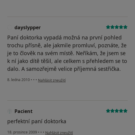
dayslypper
D
Paní doktorka vypadá možná na první pohled
trochu přísně, ale jakmile promluví, poznáte, že
je to člověk na svém místě. Neříkám, že jsem se
k ní jako dítě těšil, ale celkem s přehledem se to
dalo. A samozřejmě velice příjemná sestřička.
podle názoru uživatele dayslypper
8. ledna 2010
•
•
•
Nahlásit zneužití
Pacient
perfektní paní doktorka
podle názoru uživatele Pacient
18. prosince 2009
•
•
•
Nahlásit zneužití