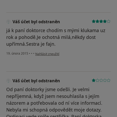
Váš účet byl odstraněn
já k paní doktorce chodím s mými klukama uz
rok a pohodě.Je ochotná milá,někdy dost
upřímná.Sestra je fajn.
podle názoru uživatele Váš účet byl odstraněn
19. února 2015
•
•
•
Nahlásit zneužití
Váš účet byl odstraněn
Od paní doktorky jsme odešli. Je velmi
nepříjemná, když jsem nesouhlasila s jejím
názorem a potřebovala od ní více informací.
Nebyla mi schopná odpovědět moje dotazy.
Ordinaci vede spíše sestřička. Paní doktorka