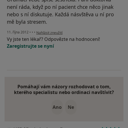
není ráda, když po ní pacient chce něco jinak
nebo s ní diskutuje. Každá násvštěva u ní pro
mě byla stresem.
podle názoru uživatele Váš účet byl odstraněn
11. října 2012
•
•
•
Nahlásit zneužití
Vy jste ten lékař? Odpovězte na hodnocení!
Zaregistrujte se nyní
Pomáhají vám názory rozhodovat o tom,
kterého specialistu nebo ordinaci navštívit?
Ano
Ne