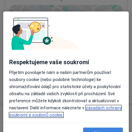
Přiblížit mapu
se otevře v nové záložce
Dostupnost
Na této adrese online kalendář není aktivní
Co mám v takové situaci udělat?
Způsoby platby (soukromé návštěvy)
Respektujeme vaše soukromí
Na teto adrese lékař přijímá pacienty na pojišťovnu
Přijetím povolujete nám a našim partnerům používat
Detaily
soubory cookie (nebo podobné technologie) ke
shromažďování údajů pro statistické účely a poskytování
Více
o adrese
obsahu na základě vašich zvyklostí při procházení. Své
preference můžete kdykoli zkontrolovat a aktualizovat v
nastavení. Další informace naleznete v
zásadách ochrany
soukromí a souborů cookie.
Názory
Přidejte svůj názor