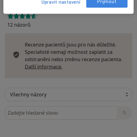
Přijmout
Upravit nastavení
12 názorů
Recenze pacientů jsou pro nás důležité.
Specialisté nemají možnost zaplatit za
odstranění nebo změnu recenze pacienta.
Další informace o názorech
Další informace.
Hledejte v názorech