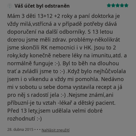
Váš účet byl odstraněn
Mám 3 děti 13+12 +2 roky a paní doktorka je
vždy milá,vstřícná a v případě potřeby dává
doporučení na další odborníky. S 13 letou
dcerou jsme měli zdrav. problémy-několikrát
jsme skončili RK nemocnici i v HK. Jsou to 2
roky,kdy konečně nebere léky na imunitu,atd. a
normálně funguje :-). Byl to běh na dlouhou
trať a zvládli jsme to :-) .Když bylo nejhůř,volala
jsem i o víkendu a vždy mi pomohla. Nedávno
mi v sobotu u sebe doma vystavila recept a já
pro něj s radostí jela :-) .Nejsme známí,ani
příbuzní-je tu vztah -lékař a dětský pacient.
Před 13 lety,jsem udělala velmi dobré
rozhodnutí :-)
podle názoru uživatele Váš účet byl odstraněn
28. dubna 2015
•
•
•
Nahlásit zneužití