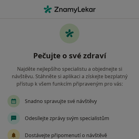
Hla
Pediatr • Litomyšl, pardubický
Filtry
Mapa
Pediatr Litomyšl
Pečujte o své zdraví
Jak řadíme výsledky vyhledávání?
Najděte nejlepšího specialistu a objednejte si
návštěvu. Stáhněte si aplikaci a získejte bezplatný
Jakou pojišťovnu máte?
přístup k všem funkcím připraveným pro vás:
Zdravotní pojišťovna ministerstva vnitra ČR
O
Snadno spravujte své návštěvy
Odesílejte zprávy svým specialistům
Dostávejte připomenutí o návštěvě