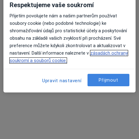
Respektujeme vaše soukromí
Přijetím povolujete nám a našim partnerům používat
MUDr. Martina Matulová
soubory cookie (nebo podobné technologie) ke
·
Více
Pediatr
shromažďování údajů pro statistické účely a poskytování
12 názorů
obsahu na základě vašich zvyklostí při procházení. Své
preference můžete kdykoli zkontrolovat a aktualizovat v
Tento specialista nenabízí online rezervaci termínu na této adrese.
nastavení. Další informace naleznete v
zásadách ochrany
Rezervovat termín
soukromí a souborů cookie.
Přijmout
Upravit nastavení
MUDr. Daniela Ondřichová Nováková
Pediatr