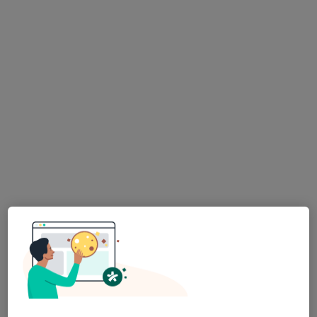
Pediatr
3 názory
Jiřího z Poděbrad 99, Vysoké Mýto
•
Mapa
Ordinace PL pro děti a dorost
Tento specialista nenabízí online rezervaci termínu na této adrese.
Rezervovat termín
K dispozici jsou online konzultace
Specialisté ve vaší oblasti nenabízí osobní návštěvy.
Zkuste místo toho online konzultace.