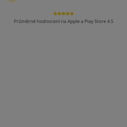
Průměrné hodnocení na Apple a Play Store 4.5
MUDr. Drahoslava Stackeová
Pediatr
12 názorů
Kollárova 228, Svitavy
•
Mapa
Sam. ordinace PL pro děti a dorost
Tento specialista nenabízí online rezervaci termínu na této adrese.
Rezervovat termín