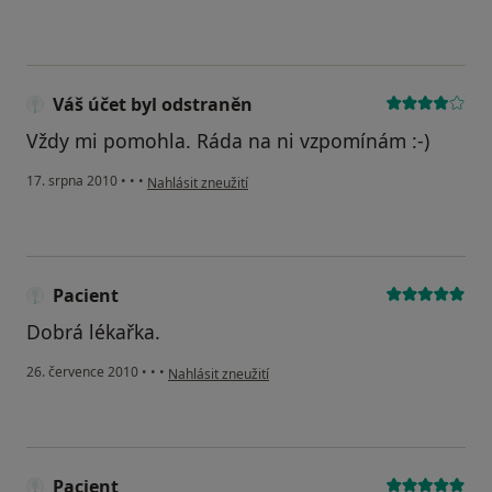
Váš účet byl odstraněn
Vždy mi pomohla. Ráda na ni vzpomínám :-)
podle názoru uživatele Váš účet byl odstraněn
17. srpna 2010
•
•
•
Nahlásit zneužití
Pacient
Dobrá lékařka.
podle názoru uživatele Pacient
26. července 2010
•
•
•
Nahlásit zneužití
Pacient