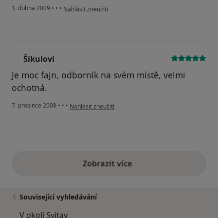
podle názoru uživatele Libor Dynka
1. dubna 2009
•
•
•
Nahlásit zneužití
Šikulovi
Š
Je moc fajn, odborník na svém místě, velmi
ochotná.
podle názoru uživatele Šikulovi
7. prosince 2008
•
•
•
Nahlásit zneužití
Zobrazit více
výše uvedené názory
Související vyhledávání
V okolí Svitav