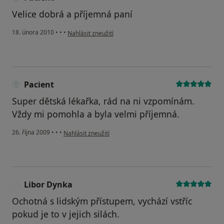
Velice dobrá a příjemná paní
podle názoru uživatele Pacient
18. února 2010
•
•
•
Nahlásit zneužití
Pacient
Super dětská lékařka, rád na ni vzpomínám.
Vždy mi pomohla a byla velmi příjemná.
podle názoru uživatele Pacient
26. října 2009
•
•
•
Nahlásit zneužití
Libor Dynka
L
Ochotná s lidským přístupem, vychází vstříc
pokud je to v jejich silách.