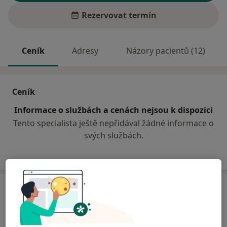
Rezervovat termín
Ceník
Adresy
Názory pacientů (12)
Ceník
Informace o službách a cenách nejsou k dispozici
Tento specialista ještě nepřidával žádné informace o
svých službách.
Adresa
Sam. ordinace PL pro děti a dorost
Kollárova 228,
Svitavy
568-22