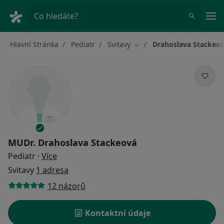
Hla
Co hledáte?
Hlavní Stránka
Pediatr
Svitavy
Drahoslava Stackeo
Změna města
MUDr.
Drahoslava Stackeová
o specializacích
Pediatr
·
Více
Svitavy
1 adresa
12 názorů
Kontaktní údaje