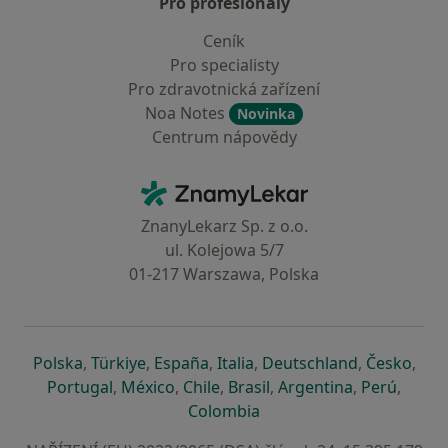
Pro profesionály
Ceník
Pro specialisty
Pro zdravotnická zařízení
Noa Notes
Novinka
Centrum nápovědy
Kontakt
ZnamyLekar - Hlavní stránka
ZnanyLekarz Sp. z o.o.
ul. Kolejowa 5/7
01-217 Warszawa, Polska
se otevře v nové záložce
se otevře v nové záložce
se otevře v nové záložce
se otevře v nové záložce
se otevře v 
se o
Polska
,
Türkiye
,
España
,
Italia
,
Deutschland
,
Česko
,
se otevře v nové záložce
se otevře v nové záložce
se otevře v nové záložce
se otevře v nové záložc
se otevře v 
se ote
Portugal
,
México
,
Chile
,
Brasil
,
Argentina
,
Perú
,
se otevře v nové záložce
Colombia