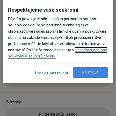
Respektujeme vaše soukromí
Přiblížit mapu
se otevře v nové záložce
Přijetím povolujete nám a našim partnerům používat
soubory cookie (nebo podobné technologie) ke
Dostupnost
Na této adrese online kalendář není aktivní
shromažďování údajů pro statistické účely a poskytování
Co mám v takové situaci udělat?
obsahu na základě vašich zvyklostí při procházení. Své
preference můžete kdykoli zkontrolovat a aktualizovat v
nastavení. Další informace naleznete v
zásadách ochrany
Způsoby platby (soukromé návštěvy)
soukromí a souborů cookie.
Na teto adrese lékař přijímá pacienty na pojišťovnu
Detaily
Přijmout
Upravit nastavení
Více
o adrese
Názory
Přidejte svůj názor