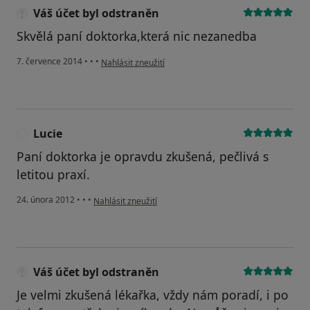
Váš účet byl odstraněn
Skvělá paní doktorka,která nic nezanedba
podle názoru uživatele Váš účet byl odstraněn
7. července 2014
•
•
•
Nahlásit zneužití
Lucie
L
Paní doktorka je opravdu zkušená, pečlivá s
letitou praxí.
podle názoru uživatele Lucie
24. února 2012
•
•
•
Nahlásit zneužití
Váš účet byl odstraněn
Je velmi zkušená lékařka, vždy nám poradí, i po