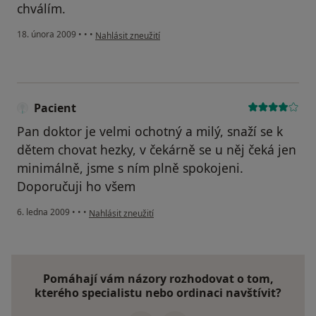
chválím.
podle názoru uživatele Jehličkovi
18. února 2009
•
•
•
Nahlásit zneužití
Pacient
Pan doktor je velmi ochotný a milý, snaží se k
dětem chovat hezky, v čekárně se u něj čeká jen
minimálně, jsme s ním plně spokojeni.
Doporučuji ho všem
podle názoru uživatele Pacient
6. ledna 2009
•
•
•
Nahlásit zneužití
Pomáhají vám názory rozhodovat o tom,
kterého specialistu nebo ordinaci navštívit?