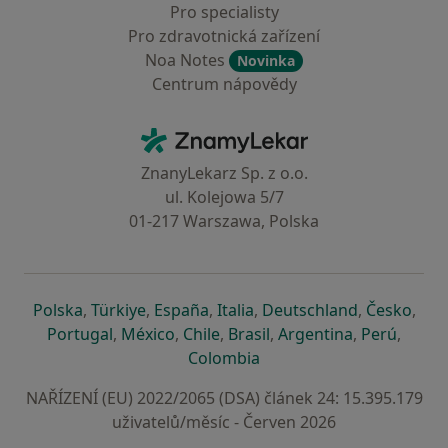
Pro specialisty
Pro zdravotnická zařízení
Noa Notes
Novinka
Centrum nápovědy
Kontakt
ZnamyLekar - Hlavní stránka
ZnanyLekarz Sp. z o.o.
ul. Kolejowa 5/7
01-217 Warszawa, Polska
se otevře v nové záložce
se otevře v nové záložce
se otevře v nové záložce
se otevře v nové záložce
se otevře v 
se o
Polska
,
Türkiye
,
España
,
Italia
,
Deutschland
,
Česko
,
se otevře v nové záložce
se otevře v nové záložce
se otevře v nové záložce
se otevře v nové záložc
se otevře v 
se ote
Portugal
,
México
,
Chile
,
Brasil
,
Argentina
,
Perú
,
se otevře v nové záložce
Colombia
NAŘÍZENÍ (EU) 2022/2065 (DSA) článek 24: 15.395.179
uživatelů/měsíc - Červen 2026