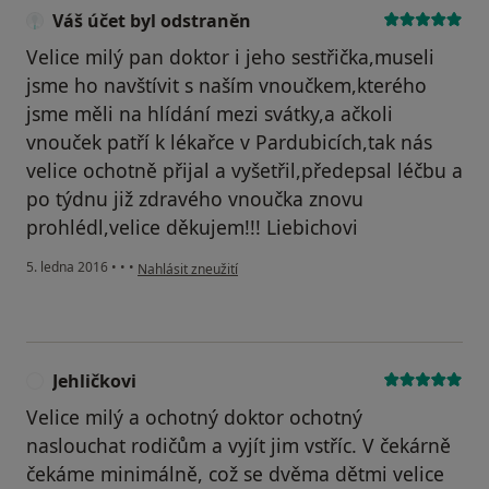
Váš účet byl odstraněn
Velice milý pan doktor i jeho sestřička,museli
jsme ho navštívit s naším vnoučkem,kterého
jsme měli na hlídání mezi svátky,a ačkoli
vnouček patří k lékařce v Pardubicích,tak nás
velice ochotně přijal a vyšetřil,předepsal léčbu a
po týdnu již zdravého vnoučka znovu
prohlédl,velice děkujem!!! Liebichovi
podle názoru uživatele Váš účet byl odstraněn
5. ledna 2016
•
•
•
Nahlásit zneužití
Jehličkovi
J
Velice milý a ochotný doktor ochotný
naslouchat rodičům a vyjít jim vstříc. V čekárně
čekáme minimálně, což se dvěma dětmi velice