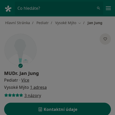
Hla
Co hledáte?
Hlavní Stránka
Pediatr
Vysoké Mýto
Jan Jung
Změna města
MUDr.
Jan Jung
o specializacích
Pediatr
·
Více
Vysoké Mýto
1 adresa
3 názory
Kontaktní údaje