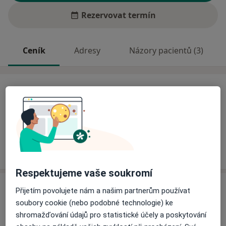
Rezervovat termín
Ceník
Adresy
Názory pacientů (3)
Ceník
Informace o službách a cenách nejsou k dispozici
Tento specialista ještě nepřidával žádné informace o
svých službách.
Respektujeme vaše soukromí
Adresa
Přijetím povolujete nám a našim partnerům používat
soubory cookie (nebo podobné technologie) ke
Ordinace PL pro děti a dorost
shromažďování údajů pro statistické účely a poskytování
Jiřího z Poděbrad 99,
Vysoké Mýto
56601