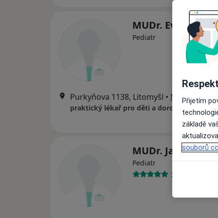
MUDr. Eva Sadílk
Pediatr
Respekt
Purkyňova 1138, Litomyšl
•
Mapa
Přijetím p
praktický lékař pro děti a dorost
technologi
základě vaš
aktualizova
souborů co
MUDr. Jan Jung
Pediatr
3 názory