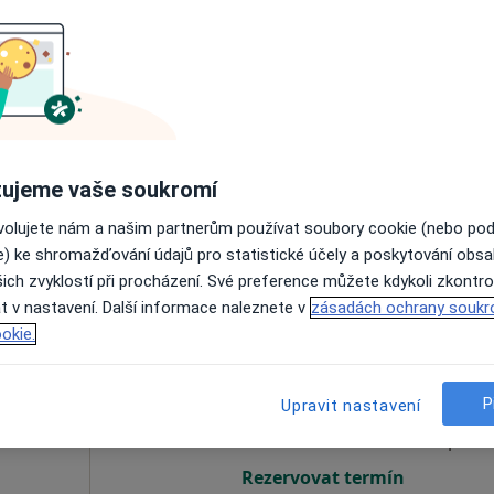
ová
Dnes
Zítra
So
Ne
6 Srpen
7 Srpen
8 Srpen
9 Srpen
Online rezervace termínu není k dispozic
ujeme vaše soukromí
Rezervovat termín
ovolujete nám a našim partnerům používat soubory cookie (nebo po
e) ke shromažďování údajů pro statistické účely a poskytování obs
ich zvyklostí při procházení. Své preference můžete kdykoli zkontro
t v nastavení. Další informace naleznete v
zásadách ochrany soukr
okie.
Dnes
Zítra
So
Ne
6 Srpen
7 Srpen
8 Srpen
9 Srpen
P
Upravit nastavení
Online rezervace termínu není k dispozic
Rezervovat termín