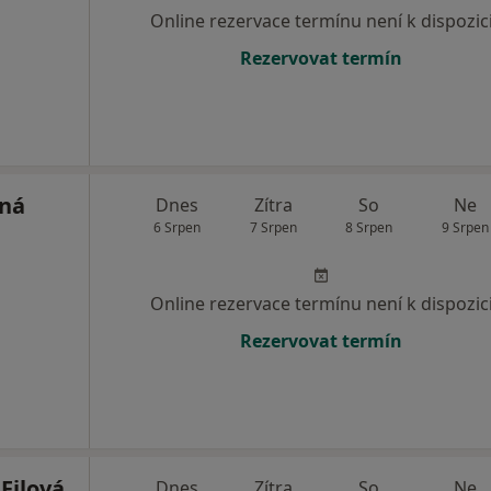
Online rezervace termínu není k dispozic
Rezervovat termín
rná
Dnes
Zítra
So
Ne
6 Srpen
7 Srpen
8 Srpen
9 Srpen
Online rezervace termínu není k dispozic
Rezervovat termín
Filová
Dnes
Zítra
So
Ne