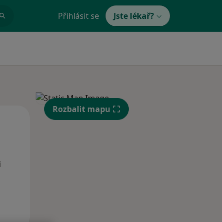
Přihlásit se
Jste lékař?
Rozbalit mapu
Po
Út
St
10 Srpen
11 Srpen
12 Srpen
i