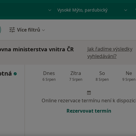
ace, nemoc nebo příjmení
Město nebo region
Více filtrů
ovna ministerstva vnitra ČR
Jak řadíme výsledky
vyhledávání?
otná
Dnes
Zítra
So
Ne
6 Srpen
7 Srpen
8 Srpen
9 Srpen
Online rezervace termínu není k dispozic
Rezervovat termín