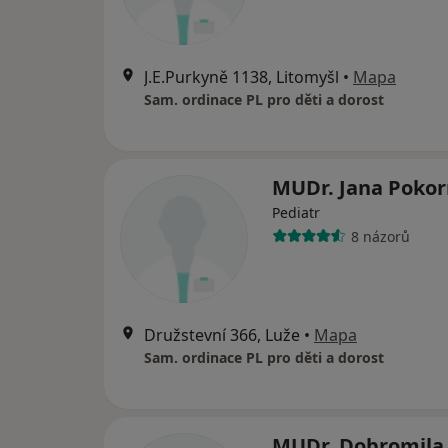
J.E.Purkyně 1138, Litomyšl
•
Mapa
Sam. ordinace PL pro děti a dorost
MUDr. Jana Poko
Pediatr
8 názorů
Družstevní 366, Luže
•
Mapa
Sam. ordinace PL pro děti a dorost
MUDr. Dobromila 