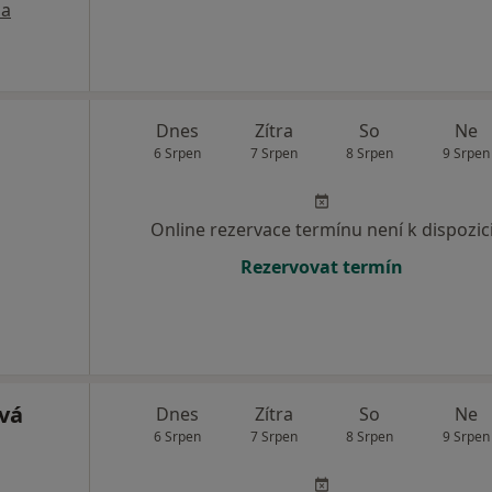
a
Dnes
Zítra
So
Ne
6 Srpen
7 Srpen
8 Srpen
9 Srpen
Online rezervace termínu není k dispozic
Rezervovat termín
ová
Dnes
Zítra
So
Ne
6 Srpen
7 Srpen
8 Srpen
9 Srpen