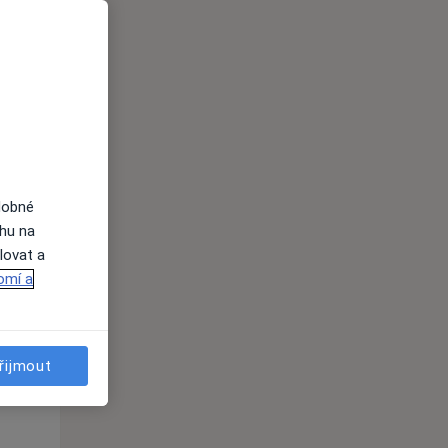
Po
Út
St
10 Srpen
11 Srpen
12 Srpen
i
dobné
ahu na
lovat a
omí a
Po
Út
St
10 Srpen
11 Srpen
12 Srpen
řijmout
i