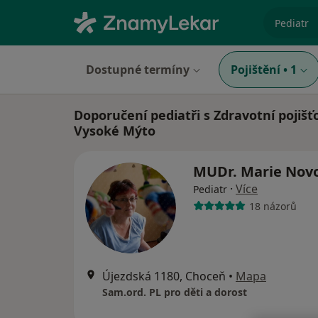
specializ
Dostupné termíny
Pojištění
•
1
Doporučení pediatři s Zdravotní pojišť
Vysoké Mýto
MUDr. Marie Nov
·
Více
Pediatr
18 názorů
Újezdská 1180, Choceň
•
Mapa
Sam.ord. PL pro děti a dorost