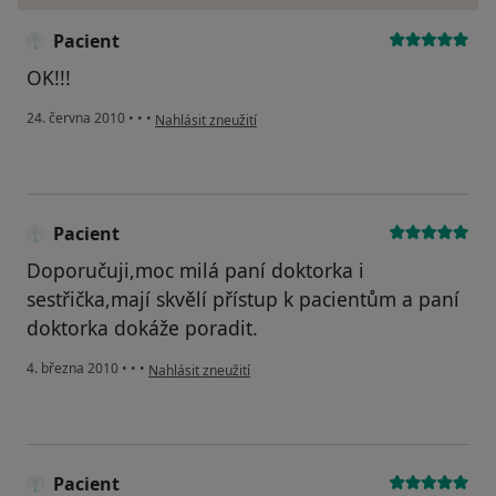
Pacient
OK!!!
podle názoru uživatele Pacient
24. června 2010
•
•
•
Nahlásit zneužití
Pacient
Doporučuji,moc milá paní doktorka i
sestřička,mají skvělí přístup k pacientům a paní
doktorka dokáže poradit.
podle názoru uživatele Pacient
4. března 2010
•
•
•
Nahlásit zneužití
Pacient