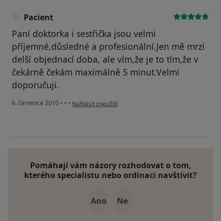
Pacient
Paní doktorka i sestřička jsou velmi
příjemné,důsledné a profesionální.Jen mě mrzí
delší objednací doba, ale vím,že je to tím,že v
čekárně čekám maximálně 5 minut.Velmi
doporučuji.
podle názoru uživatele Pacient
6. července 2010
•
•
•
Nahlásit zneužití
Pomáhají vám názory rozhodovat o tom,
kterého specialistu nebo ordinaci navštívit?
Ano
Ne