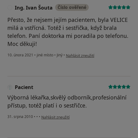
Ing. Ivan Šouta
Číslo ověřené
I
Přesto, že nejsem jejím pacientem, byla VELICE
milá a vstřícná. Totéž i sestřička, když brala
telefon. Paní doktorka mi poradila po telefonu.
Moc děkuji!
podle názoru uživatele Ing. Ivan Šouta
10. února 2021
•
jiné místo
•
Jiný
•
Nahlásit zneužití
Pacient
Výborná lékařka,skvělý odborník,profesionální
přístup, totéž platí i o sestřičce.
podle názoru uživatele Pacient
31. srpna 2010
•
•
•
Nahlásit zneužití