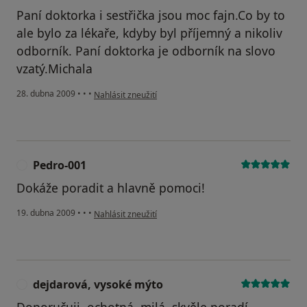
Paní doktorka i sestřička jsou moc fajn.Co by to
ale bylo za lékaře, kdyby byl příjemný a nikoliv
odborník. Paní doktorka je odborník na slovo
vzatý.Michala
podle názoru uživatele Pacient
28. dubna 2009
•
•
•
Nahlásit zneužití
Pedro-001
P
Dokáže poradit a hlavně pomoci!
podle názoru uživatele Pedro-001
19. dubna 2009
•
•
•
Nahlásit zneužití
dejdarová, vysoké mýto
D