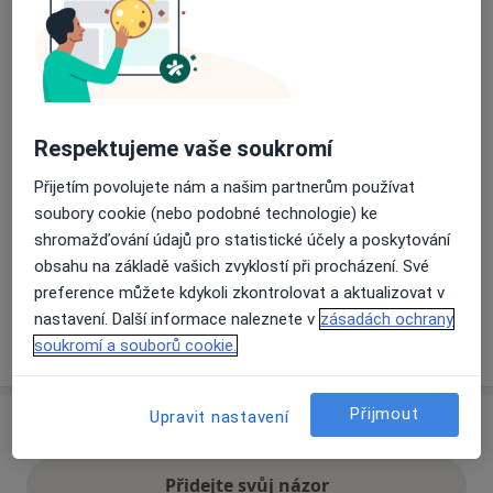
Přiblížit mapu
se otevře v nové záložce
Dostupnost
Na této adrese online kalendář není aktivní
Respektujeme vaše soukromí
Co mám v takové situaci udělat?
Přijetím povolujete nám a našim partnerům používat
soubory cookie (nebo podobné technologie) ke
Způsoby platby (soukromé návštěvy)
shromažďování údajů pro statistické účely a poskytování
Na teto adrese lékař přijímá pacienty na pojišťovnu
obsahu na základě vašich zvyklostí při procházení. Své
Detaily
preference můžete kdykoli zkontrolovat a aktualizovat v
nastavení. Další informace naleznete v
zásadách ochrany
Více
soukromí a souborů cookie.
o adrese
Přijmout
Upravit nastavení
Názory
Přidejte svůj názor