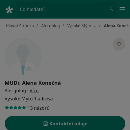
Hla
Co hledáte?
Hlavní Stránka
Alergolog
Vysoké Mýto
Alena Koneč
Změna města
MUDr.
Alena Konečná
o specializacích
Alergolog
·
Více
Vysoké Mýto
1 adresa
13 názorů
Kontaktní údaje