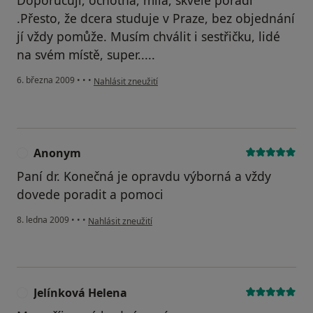
Doporučuji, ochotná, milá, skvěle poradí
.Přesto, že dcera studuje v Praze, bez objednání
jí vždy pomůže. Musím chválit i sestřičku, lidé
na svém místě, super.....
podle názoru uživatele dejdarová, vysoké mýto
6. března 2009
•
•
•
Nahlásit zneužití
Anonym
A
Paní dr. Konečná je opravdu výborná a vždy
dovede poradit a pomoci
podle názoru uživatele Anonym
8. ledna 2009
•
•
•
Nahlásit zneužití
Jelínková Helena
J