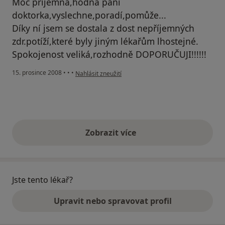
Moc příjemná,hodná paní
doktorka,vyslechne,poradí,pomůže...
Díky ní jsem se dostala z dost nepříjemných
zdr.potíží,které byly jiným lékařům lhostejné.
Spokojenost veliká,rozhodně DOPORUČUJI!!!!!!
podle názoru uživatele Jelínková Helena
15. prosince 2008
•
•
•
Nahlásit zneužití
Zobrazit více
výše uvedené názory
Jste tento lékař?
Upravit nebo spravovat profil