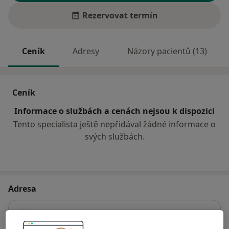
Rezervovat termín
Ceník
Adresy
Názory pacientů (13)
Ceník
Informace o službách a cenách nejsou k dispozici
Tento specialista ještě nepřidával žádné informace o
svých službách.
Adresa
Ordinace lékaře spec.-alergologie
Boženy Němcové 170,
Vysoké Mýto
56601