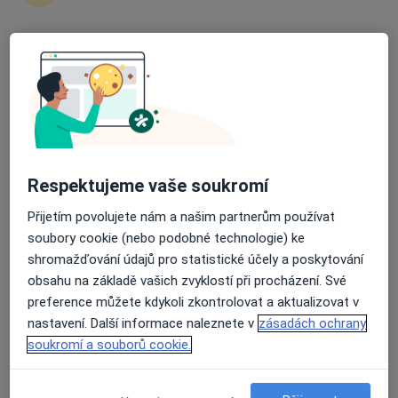
2 názory
J. E. Purkyně 916, Litomyšl
•
Mapa
Průměrné hodnocení na Apple a Play Store 4.5
Litomyšl
Tento specialista nenabízí online rezervaci termínu na této adrese.
Rezervovat termín
Respektujeme vaše soukromí
Přijetím povolujete nám a našim partnerům používat
soubory cookie (nebo podobné technologie) ke
shromažďování údajů pro statistické účely a poskytování
obsahu na základě vašich zvyklostí při procházení. Své
preference můžete kdykoli zkontrolovat a aktualizovat v
nastavení. Další informace naleznete v
zásadách ochrany
POLIKLINIKA CHOCEŇ, a.s.
soukromí a souborů cookie.
·
Více
Alergolog, Chirurg, Dermatolog
11 názorů