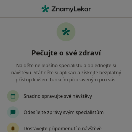
Hla
Alergolog • Vysoké Mýto, pardubický
Filtry
• 1
Mapa
Doporučení alergologové s Vojenská
Pečujte o své zdraví
zdravotní pojišťovna ČR Vysoké Mýto
Jak řadíme výsledky vyhledávání?
Najděte nejlepšího specialistu a objednejte si
návštěvu. Stáhněte si aplikaci a získejte bezplatný
přístup k všem funkcím připraveným pro vás:
Snadno spravujte své návštěvy
Odesílejte zprávy svým specialistům
MUDr. Petr Víšek
Dostávejte připomenutí o návštěvě
Alergolog