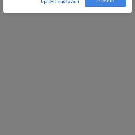
Přijmout
Upravit nastavení
Smetanova 830, Choceň
•
Mapa
POLIKLINIKA CHOCEŇ, a.s.
Tato klinika nemá specialisty s dostupnými termíny v online kalendáři
Zobrazit profil
MUDr. Alena Klugová
Alergolog
7 názorů
Smetanova 830, Choceň
•
Mapa