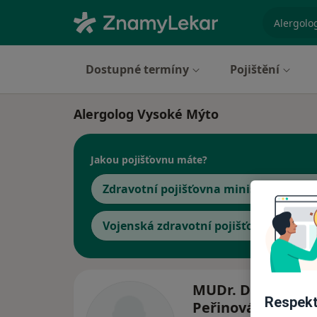
specializ
Dostupné termíny
Pojištění
Alergolog Vysoké Mýto
Jakou pojišťovnu máte?
Zdravotní pojišťovna ministerstva vni
Vojenská zdravotní pojišťovna ČR
MUDr. Drahomíra
Respekt
Peřinová