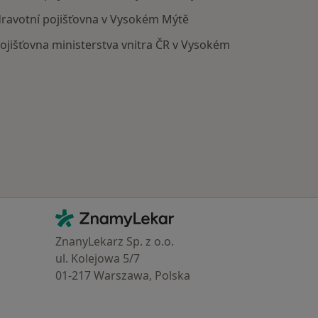
ravotní pojišťovna v Vysokém Mýtě
ojišťovna ministerstva vnitra ČR v Vysokém
Kontakt
ZnamyLekar - Hlavní stránka
ZnanyLekarz Sp. z o.o.
ul. Kolejowa 5/7
01-217 Warszawa, Polska