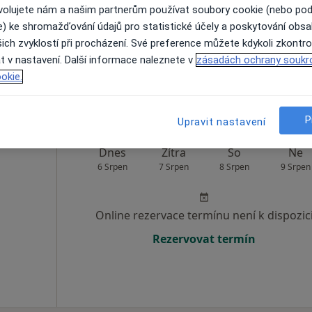
ovolujete nám a našim partnerům používat soubory cookie (nebo po
e) ke shromažďování údajů pro statistické účely a poskytování obs
Online rezervace termínu není k dispozic
ich zvyklostí při procházení. Své preference můžete kdykoli zkontro
Rezervovat termín
t v nastavení. Další informace naleznete v
zásadách ochrany soukr
a
okie.
P
Upravit nastavení
Dnes
Zítra
So
Ne
6 Srpen
7 Srpen
8 Srpen
9 Srpen
Online rezervace termínu není k dispozic
Rezervovat termín