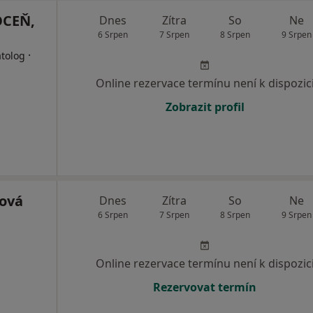
OCEŇ,
Dnes
Zítra
So
Ne
6 Srpen
7 Srpen
8 Srpen
9 Srpen
·
atolog
Online rezervace termínu není k dispozic
Zobrazit profil
ová
Dnes
Zítra
So
Ne
6 Srpen
7 Srpen
8 Srpen
9 Srpen
Online rezervace termínu není k dispozic
Rezervovat termín