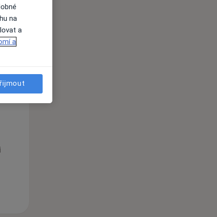
dobné
ahu na
i
lovat a
omí a
řijmout
Po
Út
St
10 Srpen
11 Srpen
12 Srpen
i