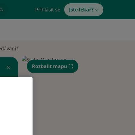
Přihlásit se
Jste lékař?
edávání?
Rozbalit mapu
Po
Út
St
10 Srpen
11 Srpen
12 Srpen