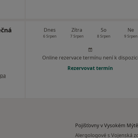
ečná
Dnes
Zítra
So
Ne
6 Srpen
7 Srpen
8 Srpen
9 Srpen
Online rezervace termínu není k dispozic
Rezervovat termín
pa
Pojišťovny v Vysokém Mýt
Alergologové s Vojenská z