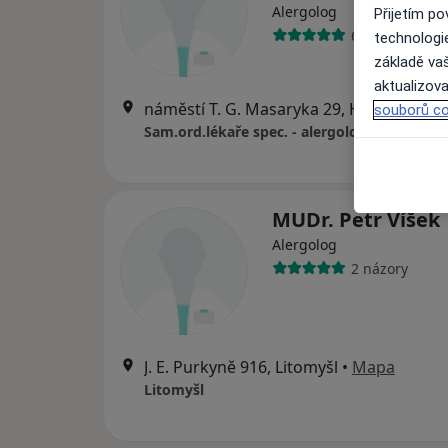
Alergolog
Přijetím p
6 názorů
technologi
základě vaš
aktualizova
náměstí T. G. Masaryka 29, Holice
•
Map
souborů co
Sam.ord.lékaře spec. - alergologie
MUDr. Petr Víšek
Alergolog
2 názory
J. E. Purkyně 916, Litomyšl
•
Mapa
Litomyšl