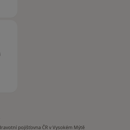
Po
Út
St
10 Srpen
11 Srpen
12 Srpen
i
ě
dravotní pojišťovna ČR v Vysokém Mýtě