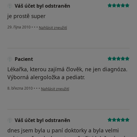
Váš účet byl odstraněn
je prostě super
podle názoru uživatele Váš účet byl odstraněn
29. října 2010
•
•
•
Nahlásit zneužití
Pacient
Lékařka, kterou zajímá člověk, ne jen diagnóza.
Výborná alergoložka a pediatr.
podle názoru uživatele Pacient
8. března 2010
•
•
•
Nahlásit zneužití
Váš účet byl odstraněn
dnes jsem byla u paní doktorky a byla velmi