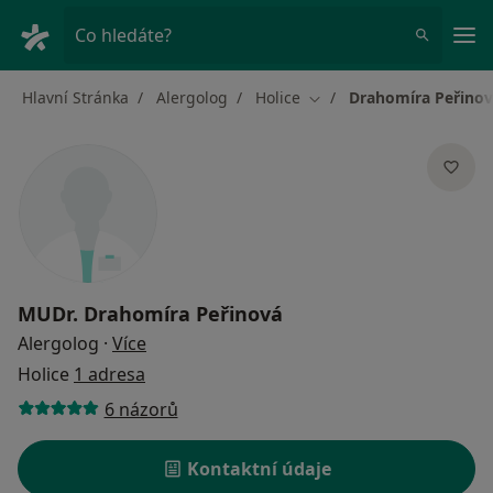
Hla
Co hledáte?
Hlavní Stránka
Alergolog
Holice
Drahomíra Peřino
Změna města
MUDr.
Drahomíra Peřinová
o specializacích
Alergolog
·
Více
Holice
1 adresa
6 názorů
Kontaktní údaje