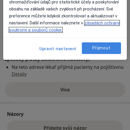
shromažďování údajů pro statistické účely a poskytování
obsahu na základě vašich zvyklostí při procházení. Své
preference můžete kdykoli zkontrolovat a aktualizovat v
Přiblížit mapu
se otevře v nové záložce
nastavení. Další informace naleznete v
zásadách ochrany
soukromí a souborů cookie.
Dostupnost
Na této adrese online kalendář není aktivní
Co mám v takové situaci udělat?
Přijmout
Upravit nastavení
Způsoby platby (soukromé návštěvy)
Na teto adrese lékař přijímá pacienty na pojišťovnu
Detaily
Více
o adrese
Názory
Přidejte svůj názor