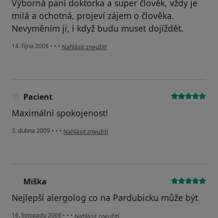
Výborná paní doktorka a super člověk, vždy je
milá a ochotná, projeví zájem o člověka.
Nevyměním ji, i když budu muset dojíždět.
podle názoru uživatele Pacient
14. října 2009
•
•
•
Nahlásit zneužití
Pacient
Maximální spokojenost!
podle názoru uživatele Pacient
3. dubna 2009
•
•
•
Nahlásit zneužití
Miška
M
Nejlepší alergolog co na Pardubicku může být
podle názoru uživatele Miška
16. listopadu 2008
•
•
•
Nahlásit zneužití