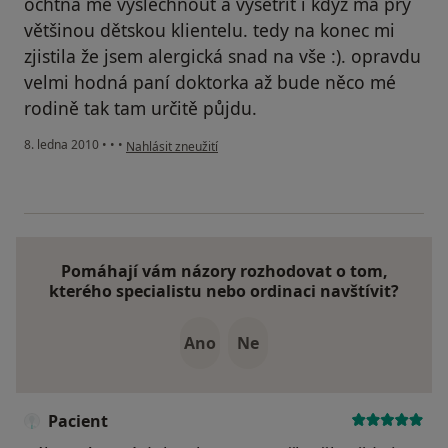
ochtna mě vyslechnout a vyšetřit i když má prý
většinou dětskou klientelu. tedy na konec mi
zjistila že jsem alergická snad na vše :). opravdu
velmi hodná paní doktorka až bude něco mé
rodině tak tam určitě půjdu.
podle názoru uživatele Váš účet byl odstraněn
8. ledna 2010
•
•
•
Nahlásit zneužití
Pomáhají vám názory rozhodovat o tom,
kterého specialistu nebo ordinaci navštívit?
Ano
Ne
Pacient