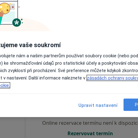
Dnes
Zítra
Po
Út
8 Srpen
9 Srpen
10 Srpen
11 Srpe
Online rezervace termínu není k dispozic
ujeme vaše soukromí
Rezervovat termín
ovolujete nám a našim partnerům používat soubory cookie (nebo po
e) ke shromažďování údajů pro statistické účely a poskytování obs
ich zvyklostí při procházení. Své preference můžete kdykoli zkontro
t v nastavení. Další informace naleznete v
zásadách ochrany soukr
okie.
á
Dnes
Zítra
Po
Út
8 Srpen
9 Srpen
10 Srpen
11 Srpe
P
Upravit nastavení
Online rezervace termínu není k dispozic
Rezervovat termín