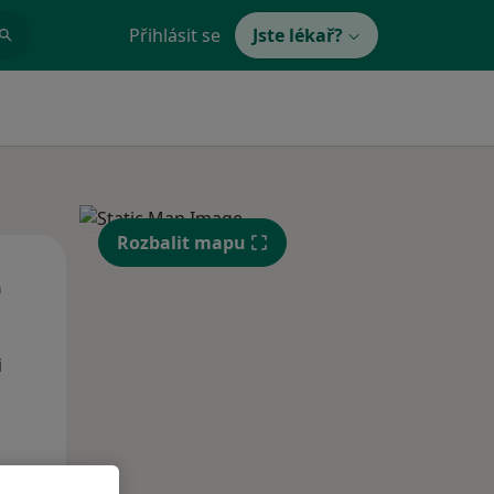
Přihlásit se
Jste lékař?
Rozbalit mapu
St
Čt
Pá
n
12 Srpen
13 Srpen
14 Srpen
i