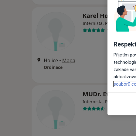
Karel Holub
Internista, Praktický lékař
18 názorů
Respekt
Přijetím p
Holice
•
Mapa
technologi
Ordinace
základě vaš
aktualizova
souborů co
MUDr. Eva Jungov
Internista, Praktický lékař
15 názorů