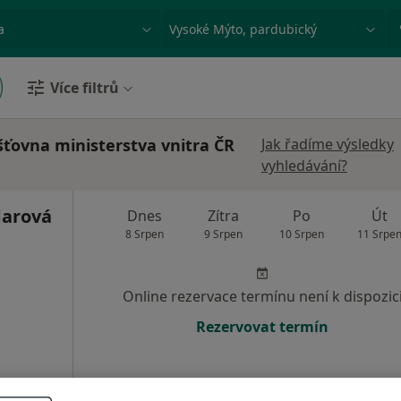
ace, nemoc nebo příjmení
Město nebo region
Více filtrů
šťovna ministerstva vnitra ČR
Jak řadíme výsledky
vyhledávání?
darová
Dnes
Zítra
Po
Út
8 Srpen
9 Srpen
10 Srpen
11 Srpe
Online rezervace termínu není k dispozic
Rezervovat termín