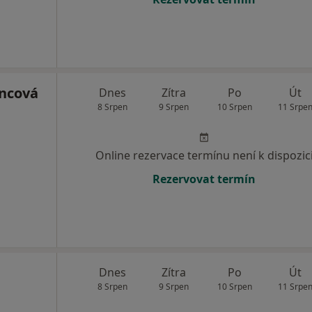
incová
Dnes
Zítra
Po
Út
8 Srpen
9 Srpen
10 Srpen
11 Srpe
Online rezervace termínu není k dispozic
Rezervovat termín
Dnes
Zítra
Po
Út
8 Srpen
9 Srpen
10 Srpen
11 Srpe