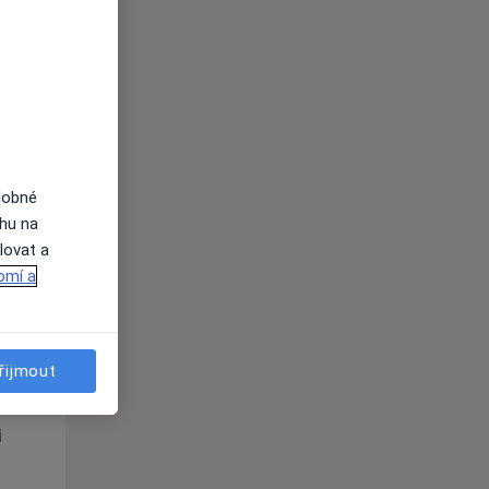
St
Čt
Pá
n
12 Srpen
13 Srpen
14 Srpen
i
dobné
ahu na
lovat a
omí a
St
Čt
Pá
n
12 Srpen
13 Srpen
14 Srpen
řijmout
i