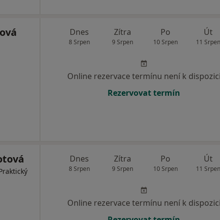
řová
Dnes
Zítra
Po
Út
8 Srpen
9 Srpen
10 Srpen
11 Srpe
Online rezervace termínu není k dispozic
Rezervovat termín
otová
Dnes
Zítra
Po
Út
8 Srpen
9 Srpen
10 Srpen
11 Srpe
Praktický
Online rezervace termínu není k dispozic
Rezervovat termín