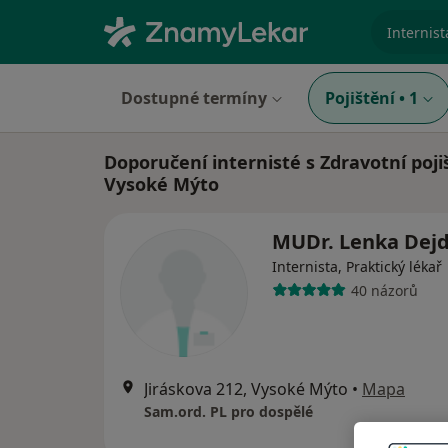
specializ
Dostupné termíny
Pojištění
•
1
Doporučení internisté s Zdravotní poji
Vysoké Mýto
MUDr. Lenka Dej
Internista, Praktický lékař
40 názorů
Jiráskova 212, Vysoké Mýto
•
Mapa
Sam.ord. PL pro dospělé