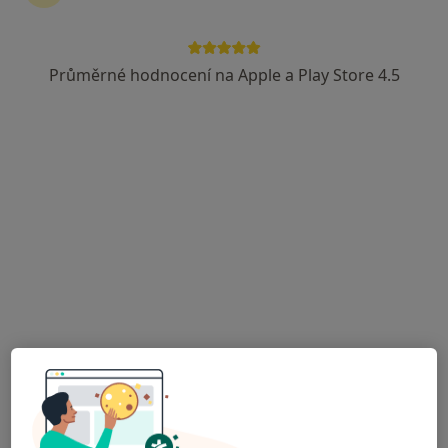
Rezervovat termín
Průměrné hodnocení na Apple a Play Store 4.5
Ceník
Adresy
Názory pacientů (18)
Ceník
Informace o službách a cenách nejsou k dispozici
Tento specialista ještě nepřidával žádné informace o
svých službách.
Adresa
Ordinace
Holice