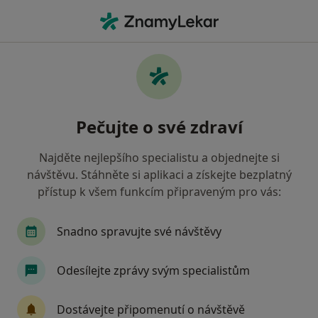
Hla
Co hledáte?
Hlavní Stránka
Internista
Holice
Karel Holub
Změna města
Pečujte o své zdraví
Najděte nejlepšího specialistu a objednejte si
návštěvu. Stáhněte si aplikaci a získejte bezplatný
přístup k všem funkcím připraveným pro vás:
Karel Holub
o specializacích
Internista
·
Více
Snadno spravujte své návštěvy
Holice
1 adresa
18 názorů
Odesílejte zprávy svým specialistům
Kontaktní údaje
Dostávejte připomenutí o návštěvě