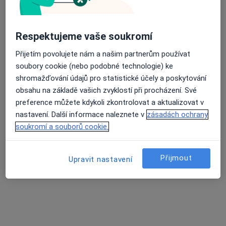
Přiblížit mapu
se otevře v nové záložce
Respektujeme vaše soukromí
Přijetím povolujete nám a našim partnerům používat
Dostupnost
Na této adrese online kalendář není aktivní
soubory cookie (nebo podobné technologie) ke
Co mám v takové situaci udělat?
shromažďování údajů pro statistické účely a poskytování
obsahu na základě vašich zvyklostí při procházení. Své
Způsoby platby (soukromé návštěvy)
preference můžete kdykoli zkontrolovat a aktualizovat v
nastavení. Další informace naleznete v
zásadách ochrany
Na teto adrese lékař přijímá pacienty na pojišťovnu
soukromí a souborů cookie.
Detaily
Více
Přijmout
Upravit nastavení
o adrese
Názory
Přidejte svůj názor