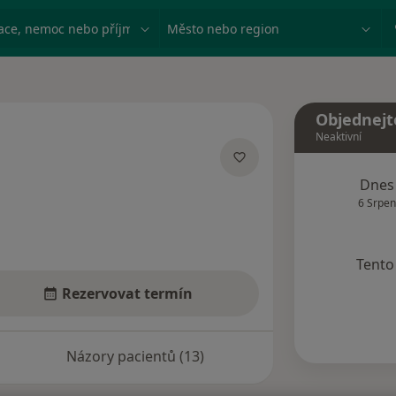
ace, nemoc nebo příjmení
Město nebo region
Objednejt
Neaktivní
izacích
Dnes
6 Srpen
Tento 
Rezervovat termín
Názory pacientů (13)