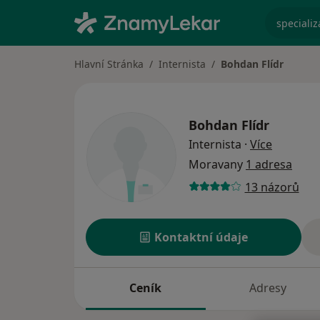
specializ
Hlavní Stránka
Internista
Bohdan Flídr
Bohdan Flídr
o special
Internista
·
Více
Moravany
1 adresa
13 názorů
Kontaktní údaje
Ceník
Adresy