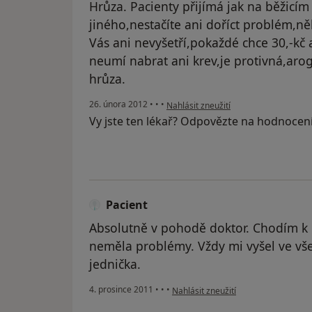
Hrůza. Pacienty přijímá jak na běžicí
jiného,nestačíte ani doříct problém,n
Vás ani nevyšetří,pokaždé chce 30,-kč 
neumí nabrat ani krev,je protivná,ar
hrůza.
podle názoru uživatele Váš účet byl o
26. února 2012
•
•
•
Nahlásit zneužití
Vy jste ten lékař? Odpovězte na hodnocen
Pacient
Absolutně v pohodě doktor. Chodím k 
neměla problémy. Vždy mi vyšel ve všem
jednička.
podle názoru uživatele Pacient
4. prosince 2011
•
•
•
Nahlásit zneužití