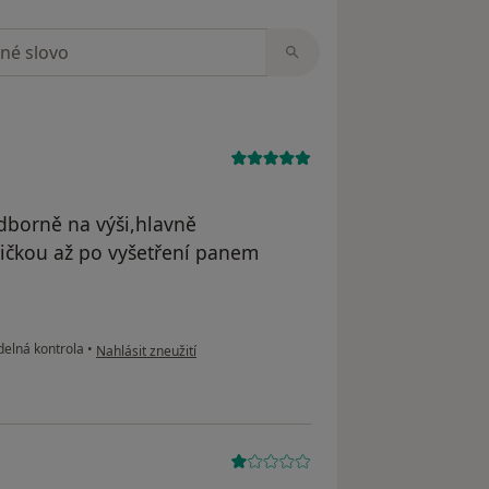
zorech
Odborně na výši,hlavně
třičkou až po vyšetření panem
podle názoru uživatele Váš účet byl odstraněn
delná kontrola
•
Nahlásit zneužití