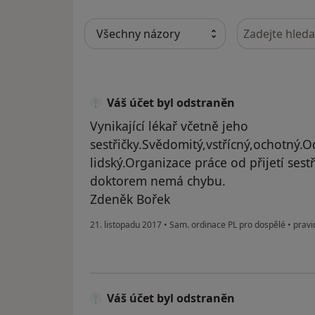
Hledejte v ná
Váš účet byl odstraněn
Vynikající lékař včetně jeho
sestřičky.Svědomitý,vstřícný,ochotný.
lidský.Organizace práce od přijetí ses
doktorem nemá chybu.
Zdeněk Bořek
21. listopadu 2017
•
Sam. ordinace PL pro dospělé
•
pravi
Váš účet byl odstraněn