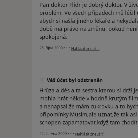
Pan doktor Flídr je dobrý doktor. V ži
problém. Ve všech případech mě léčil 
abych si našla jiného lékaře a nekydal
době má právo na změnu, pokud není
spokojená.
podle názoru uživatele Hošek, Morava
25. října 2009
•
•
•
Nahlásit zneužití
Váš účet byl odstraněn
Hrůza a děs a ta sestra,kterou si drží 
mohla hrát někde v hodně krutým film
a nenapsal,že mám cukrovku a to bych
připomínky.Musím,ale uznat,že tak asi 
schopen zapamatovat,když tam chodíte 
podle názoru uživatele Váš účet byl 
22. června 2009
•
•
•
Nahlásit zneužití