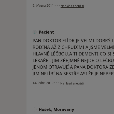
podle názoru uživatele Pacient
9. března 2011
•
•
•
Nahlásit zneužití
Pacient
PAN DOKTOR FLÍDR JE VELMI DOBRÝ 
RODINA AŽ Z CHRUDIMI A JSME VELM
HLAVNĚ LÉČBOU.A TI DEMENTI CO SI S
LÉKAŘE , JIM ZŘEJMNĚ NEJDE O LÉČBU
JENOM OTRAVUJÍ A PANA DOKTORA ZD
JIM NELÍBÍ NA SESTŘE ASI ŽE JE NEB
podle názoru uživatele Pacient
14. ledna 2010
•
•
•
Nahlásit zneužití
Hošek, Moravany
H