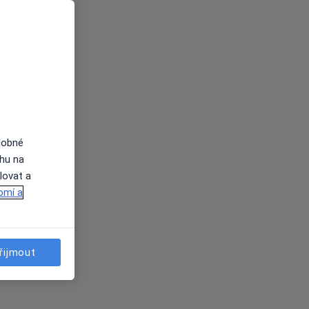
dobné
ahu na
lovat a
omí a
řijmout