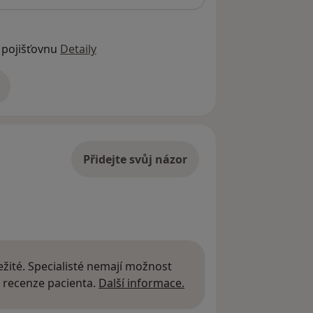
 pojišťovnu
Detaily
adrese
Přidejte svůj názor
žité. Specialisté nemají možnost
Další informace o názor
 recenze pacienta.
Další informace.