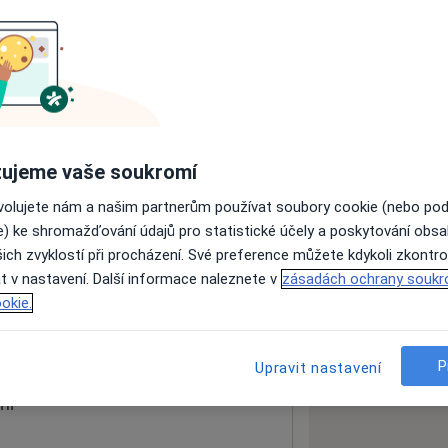
ách nejsou k dispozici
ádné informace o svých službách.
ujeme vaše soukromí
ovolujete nám a našim partnerům používat soubory cookie (nebo po
e) ke shromažďování údajů pro statistické účely a poskytování obs
ich zvyklostí při procházení. Své preference můžete kdykoli zkontro
t v nastavení. Další informace naleznete v
zásadách ochrany soukr
okie.
 mapu
 otevře v nové záložce
P
Upravit nastavení
ní