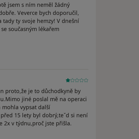
votě jsem s ním neměl žádný
dobře. Veverce bych doporučil,
a tady ty svoje hemzy! V dnešní
 se současným lékařem
ny
jen proto,že je to důchodkyně by
u.Mimo jiné poslal mě na operaci
 mohla vypsat další
před 15 lety byl dobrý,teˇd si není
2x v týdnu,proč jste přišla.
odstraněn