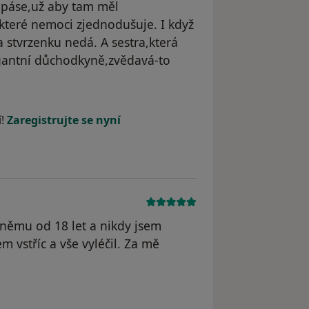
m páse,už aby tam měl
ěkteré nemoci zjednodušuje. I když
a stvrzenku nedá. A sestra,která
ogantní důchodkyně,zvědavá-to
dstraněn
í!
Zaregistrujte se nyní
němu od 18 let a nikdy jsem
 vstříc a vše vyléčil. Za mě