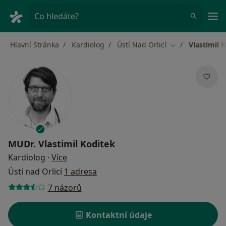
Hla
Co hledáte?
Hlavní Stránka
Kardiolog
Ústí Nad Orlicí
Vlastimil 
Změna města
MUDr.
Vlastimil Koditek
o specializacích
Kardiolog
·
Více
Ústí nad Orlicí
1 adresa
7 názorů
Kontaktní údaje