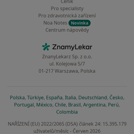
Ceník
Pro specialisty
Pro zdravotnická zařízení
Noa Notes
Novinka
Centrum nápovědy
Kontakt
ZnamyLekar - Hlavní stránka
ZnanyLekarz Sp. z o.o.
ul. Kolejowa 5/7
01-217 Warszawa, Polska
se otevře v nové záložce
se otevře v nové záložce
se otevře v nové záložce
se otevře v nové záložce
se otevře v 
se o
Polska
,
Türkiye
,
España
,
Italia
,
Deutschland
,
Česko
,
se otevře v nové záložce
se otevře v nové záložce
se otevře v nové záložce
se otevře v nové záložc
se otevře v 
se ote
Portugal
,
México
,
Chile
,
Brasil
,
Argentina
,
Perú
,
se otevře v nové záložce
Colombia
NAŘÍZENÍ (EU) 2022/2065 (DSA) článek 24: 15.395.179
uživatelů/měsíc - Červen 2026