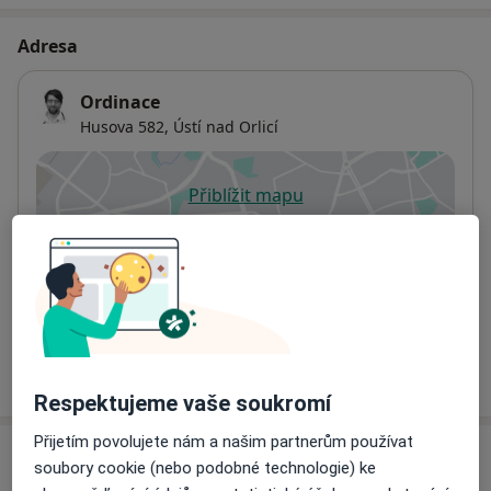
Adresa
Ordinace
Husova 582,
Ústí nad Orlicí
Přiblížit mapu
se otevře v nové záložce
Dostupnost
Na této adrese online kalendář není aktivní
Co mám v takové situaci udělat?
Více
o adrese
Respektujeme vaše soukromí
Přijetím povolujete nám a našim partnerům používat
Názory
soubory cookie (nebo podobné technologie) ke