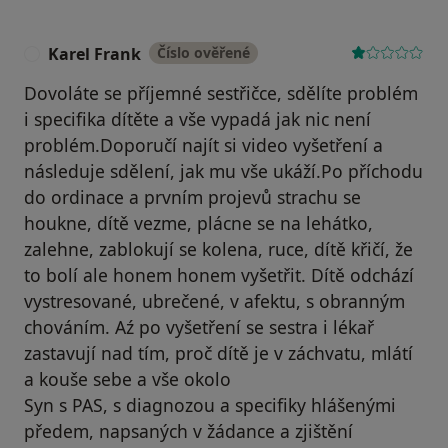
Karel Frank
Číslo ověřené
K
Dovoláte se příjemné sestřičce, sdělíte problém
i specifika dítěte a vše vypadá jak nic není
problém.Doporučí najít si video vyšetření a
následuje sdělení, jak mu vše ukáží.Po příchodu
do ordinace a prvním projevů strachu se
houkne, dítě vezme, plácne se na lehátko,
zalehne, zablokují se kolena, ruce, dítě křičí, že
to bolí ale honem honem vyšetřit. Dítě odchází
vystresované, ubrečené, v afektu, s obranným
chováním. Aź po vyšetření se sestra i lékař
zastavují nad tím, proč dítě je v záchvatu, mlátí
a kouše sebe a vše okolo
Syn s PAS, s diagnozou a specifiky hlášenými
předem, napsaných v žádance a zjištění