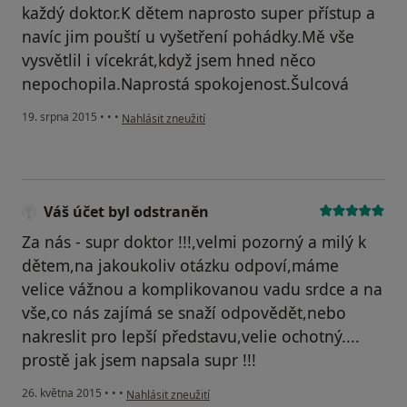
každý doktor.K dětem naprosto super přístup a
navíc jim pouští u vyšetření pohádky.Mě vše
vysvětlil i vícekrát,když jsem hned něco
nepochopila.Naprostá spokojenost.Šulcová
podle názoru uživatele Váš účet byl odstraněn
19. srpna 2015
•
•
•
Nahlásit zneužití
Váš účet byl odstraněn
Za nás - supr doktor !!!,velmi pozorný a milý k
dětem,na jakoukoliv otázku odpoví,máme
velice vážnou a komplikovanou vadu srdce a na
vše,co nás zajímá se snaží odpovědět,nebo
nakreslit pro lepší představu,velie ochotný....
prostě jak jsem napsala supr !!!
podle názoru uživatele Váš účet byl odstraněn
26. května 2015
•
•
•
Nahlásit zneužití