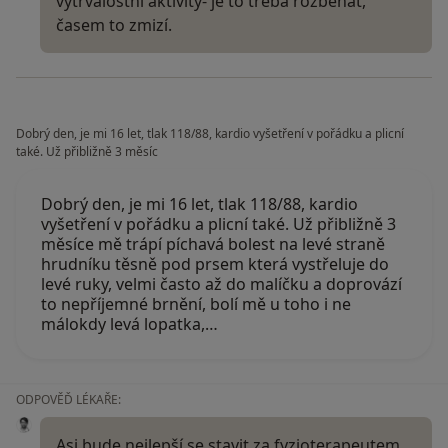
vytrvalostní aktivity- je to třeba rozběhat,
časem to zmizí.
Dobrý den, je mi 16 let, tlak 118/88, kardio vyšetření v pořádku a plicní
také. Už přibližně 3 měsíc
Dobrý den, je mi 16 let, tlak 118/88, kardio
vyšetření v pořádku a plicní také. Už přibližně 3
měsíce mě trápí píchavá bolest na levé straně
hrudníku těsně pod prsem která vystřeluje do
levé ruky, velmi často až do malíčku a doprovází
to nepříjemné brnění, bolí mě u toho i ne
málokdy levá lopatka,…
ODPOVĚĎ LÉKAŘE:
Asi bude nejlepší se stavit za fyzioterapeutem