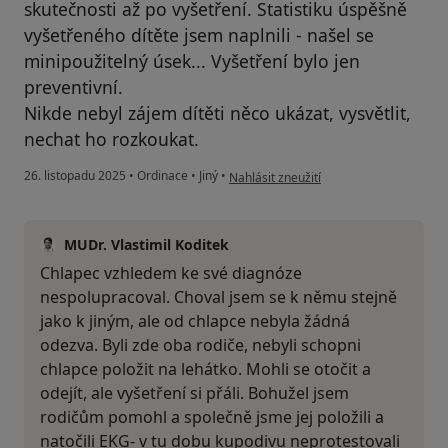
skutečnosti až po vyšetření. Statistiku úspěšně
vyšetřeného dítěte jsem naplnili - našel se
minipoužitelný úsek... Vyšetření bylo jen
preventivní.
Nikde nebyl zájem dítěti něco ukázat, vysvětlit,
nechat ho rozkoukat.
podle názoru uživatele Karel Frank
26. listopadu 2025
•
Ordinace
•
Jiný
•
Nahlásit zneužití
MUDr. Vlastimil Koditek
Chlapec vzhledem ke své diagnóze
nespolupracoval. Choval jsem se k němu stejně
jako k jiným, ale od chlapce nebyla žádná
odezva. Byli zde oba rodiče, nebyli schopni
chlapce položit na lehátko. Mohli se otočit a
odejít, ale vyšetření si přáli. Bohužel jsem
rodičům pomohl a společně jsme jej položili a
natočili EKG- v tu dobu kupodivu neprotestovali