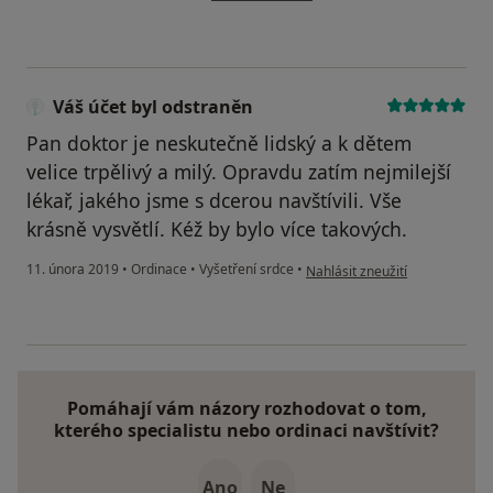
Váš účet byl odstraněn
Pan doktor je neskutečně lidský a k dětem
velice trpělivý a milý. Opravdu zatím nejmilejší
lékař, jakého jsme s dcerou navštívili. Vše
krásně vysvětlí. Kéž by bylo více takových.
podle názoru uživatele Váš úče
11. února 2019
•
Ordinace
•
Vyšetření srdce
•
Nahlásit zneužití
Pomáhají vám názory rozhodovat o tom,
kterého specialistu nebo ordinaci navštívit?
Ano
Ne