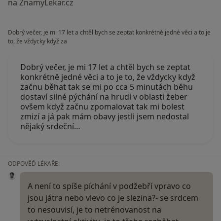
na ZnamyLekar.cz
Dobrý večer, je mi 17 let a chtěl bych se zeptat konkrétně jedné věci a to je
to, že vždycky když za
Dobrý večer, je mi 17 let a chtěl bych se zeptat
konkrétně jedné věci a to je to, že vždycky když
začnu běhat tak se mi po cca 5 minutách běhu
dostaví silné pýchání na hrudi v oblasti žeber
ovšem když začnu zpomalovat tak mi bolest
zmizí a já pak mám obavy jestli jsem nedostal
nějaký srdeční…
ODPOVĚĎ LÉKAŘE:
A není to spíše píchání v podžebří vpravo co
jsou játra nebo vlevo co je slezina?- se srdcem
to nesouvisí, je to netrénovanost na