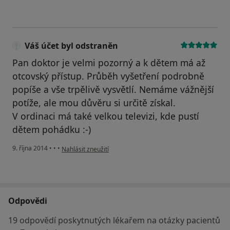
Váš účet byl odstraněn
Pan doktor je velmi pozorný a k dětem má až
otcovský přístup. Průběh vyšetření podrobně
popíše a vše trpělivě vysvětlí. Nemáme vážnější
potíže, ale mou důvěru si určitě získal.
V ordinaci má také velkou televizi, kde pustí
dětem pohádku :-)
podle názoru uživatele Váš účet byl odstraněn
9. října 2014
•
•
•
Nahlásit zneužití
Odpovědi
19 odpovědí poskytnutých lékařem na otázky pacientů