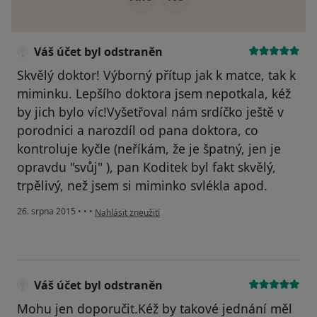
Váš účet byl odstraněn
Skvělý doktor! Výborný přítup jak k matce, tak k
miminku. Lepšího doktora jsem nepotkala, kéž
by jich bylo víc!Vyšetřoval nám srdíčko ještě v
porodnici a narozdíl od pana doktora, co
kontroluje kyčle (neříkám, že je špatný, jen je
opravdu "svůj" ), pan Koditek byl fakt skvělý,
trpělivý, než jsem si miminko svlékla apod.
podle názoru uživatele Váš účet byl odstraněn
26. srpna 2015
•
•
•
Nahlásit zneužití
Váš účet byl odstraněn
Mohu jen doporučit.Kéž by takové jednání měl