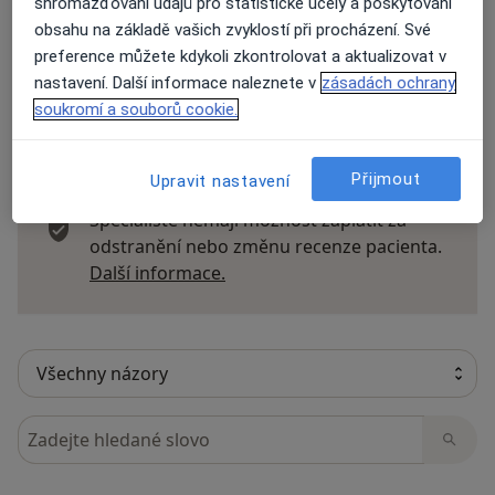
shromažďování údajů pro statistické účely a poskytování
Přidejte svůj názor
obsahu na základě vašich zvyklostí při procházení. Své
preference můžete kdykoli zkontrolovat a aktualizovat v
nastavení. Další informace naleznete v
zásadách ochrany
soukromí a souborů cookie.
7 názorů
Přijmout
Upravit nastavení
Recenze pacientů jsou pro nás důležité.
Specialisté nemají možnost zaplatit za
odstranění nebo změnu recenze pacienta.
Další informace o názorech
Další informace.
Hledejte v názorech