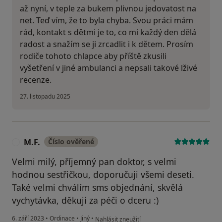
až nyní, v teple za bukem plivnou jedovatost na
net. Teď vím, že to byla chyba. Svou práci mám
rád, kontakt s dětmi je to, co mi každý den dělá
radost a snažím se ji zrcadlit i k dětem. Prosím
rodiče tohoto chlapce aby příště zkusili
vyšetření v jiné ambulanci a nepsali takové lživé
recenze.
27. listopadu 2025
M.F.
Číslo ověřené
M
Velmi milý, příjemný pan doktor, s velmi
hodnou sestřičkou, doporučuji všemi deseti.
Také velmi chválím sms objednání, skvělá
vychytávka, děkuji za péči o dceru :)
podle názoru uživatele M.F.
6. září 2023
•
Ordinace
•
Jiný
•
Nahlásit zneužití