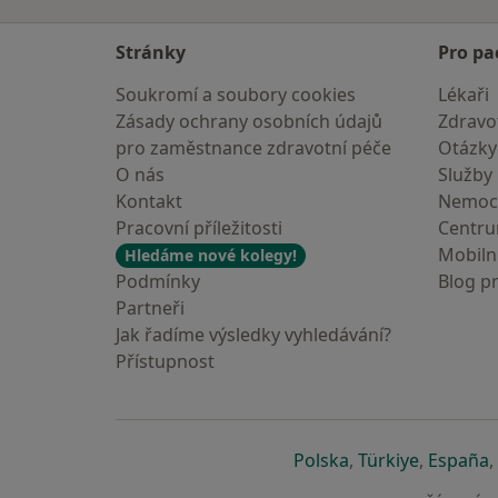
Stránky
Pro pa
Soukromí a soubory cookies
Lékaři
Zásady ochrany osobních údajů
Zdravot
pro zaměstnance zdravotní péče
Otázky
O nás
Služby
Kontakt
Nemoc
Pracovní příležitosti
Centr
Mobilní
Hledáme nové kolegy!
Podmínky
Blog p
Partneři
Jak řadíme výsledky vyhledávání?
Přístupnost
se otevře v nové 
se otevře
s
Polska
,
Türkiye
,
España
,