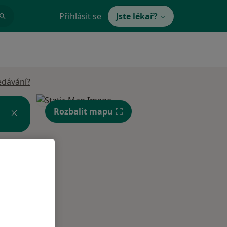
Přihlásit se
Jste lékař?
edávání?
Rozbalit mapu
Út
St
Čt
n
11 Srpen
12 Srpen
13 Srpen
i