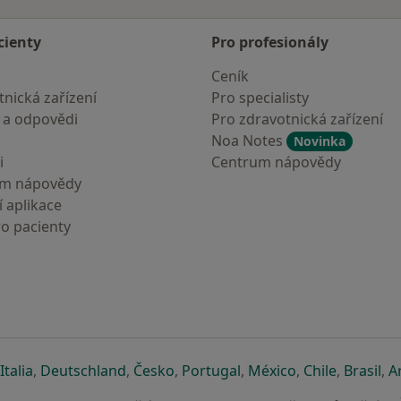
cienty
Pro profesionály
Ceník
nická zařízení
Pro specialisty
 a odpovědi
Pro zdravotnická zařízení
Noa Notes
Novinka
i
Centrum nápovědy
um nápovědy
 aplikace
ro pacienty
záložce
 v nové záložce
e otevře v nové záložce
se otevře v nové záložce
se otevře v nové záložce
se otevře v nové záložce
se otevře v nové záložc
se otevře v nov
se otevře
se 
Italia
,
Deutschland
,
Česko
,
Portugal
,
México
,
Chile
,
Brasil
,
A