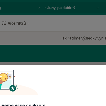
ace, nemoc nebo příjmení
Město nebo region
Více filtrů
Jak řadíme výsledky vyhl
vský
Dnes
Zítra
Ne
Po
7 Srpen
8 Srpen
9 Srpen
10 Srpe
Online rezervace termínu není k dispozic
Rezervovat termín
ujeme vaše soukromí