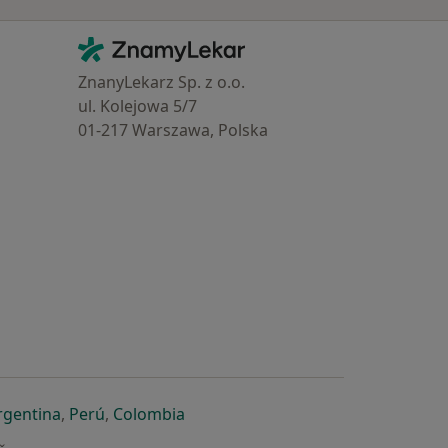
Kontakt
ZnamyLekar - Hlavní stránka
ZnanyLekarz Sp. z o.o.
ul. Kolejowa 5/7
01-217 Warszawa, Polska
e
é záložce
 v nové záložce
otevře v nové záložce
se otevře v nové záložce
se otevře v nové záložce
se otevře v nové záložce
rgentina
,
Perú
,
Colombia