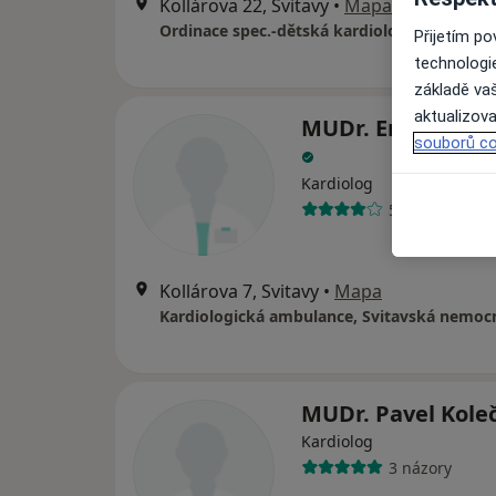
Kollárova 22, Svitavy
•
Mapa
Ordinace spec.-dětská kardiologie
Přijetím p
technologi
základě vaš
aktualizova
MUDr. Emilie Smr
souborů co
Kardiolog
5 názorů
Kollárova 7, Svitavy
•
Mapa
Kardiologická ambulance, Svitavská nemoc
MUDr. Pavel Kole
Kardiolog
3 názory