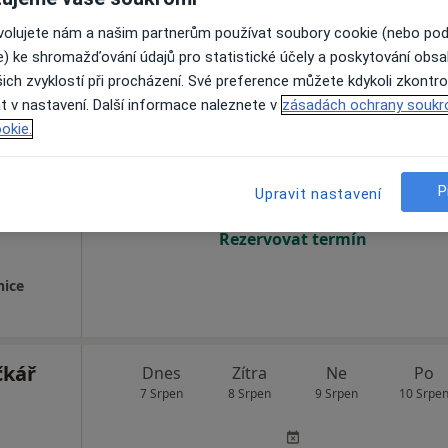
ovolujete nám a našim partnerům používat soubory cookie (nebo po
e) ke shromažďování údajů pro statistické účely a poskytování obs
ich zvyklostí při procházení. Své preference můžete kdykoli zkontro
t v nastavení. Další informace naleznete v
zásadách ochrany soukr
čková
Dnes
Zítra
Ne
Po
okie.
7 Srpen
8 Srpen
9 Srpen
10 Srpe
P
Upravit nastavení
Online rezervace termínu není k dispozic
Rezervovat termín
nice
čkář
Dnes
Zítra
Ne
Po
7 Srpen
8 Srpen
9 Srpen
10 Srpe