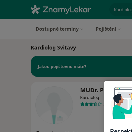
specializ
Dostupné termíny
Pojištění
Kardiolog Svitavy
Jakou pojišťovnu máte?
MUDr. Pavel Vaco
Kardiolog
3 názory
Respekt