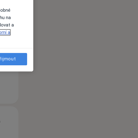
dobné
ahu na
lovat a
omí a
Út
St
Čt
n
11 Srpen
12 Srpen
13 Srpen
řijmout
i
Út
St
Čt
n
11 Srpen
12 Srpen
13 Srpen