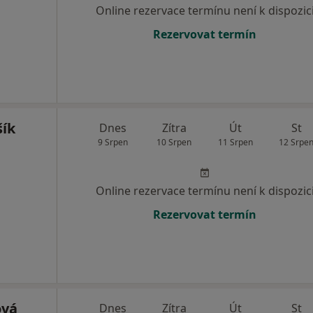
Online rezervace termínu není k dispozic
Rezervovat termín
šík
Dnes
Zítra
Út
St
9 Srpen
10 Srpen
11 Srpen
12 Srpe
Online rezervace termínu není k dispozic
Rezervovat termín
ová
Dnes
Zítra
Út
St