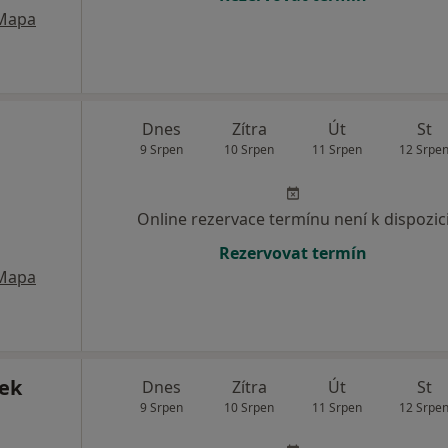
Mapa
Dnes
Zítra
Út
St
9 Srpen
10 Srpen
11 Srpen
12 Srpe
Online rezervace termínu není k dispozic
Rezervovat termín
Mapa
ček
Dnes
Zítra
Út
St
9 Srpen
10 Srpen
11 Srpen
12 Srpe