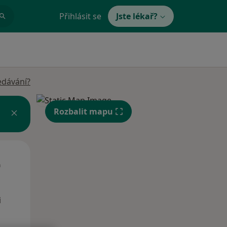
Přihlásit se
Jste lékař?
edávání?
Rozbalit mapu
Čt
Pá
So
n
13 Srpen
14 Srpen
15 Srpen
i