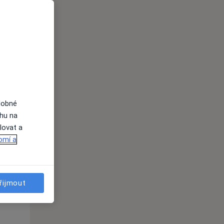
Čt
Pá
So
n
13 Srpen
14 Srpen
15 Srpen
i
dobné
ahu na
lovat a
omí a
řijmout
Čt
Pá
So
n
13 Srpen
14 Srpen
15 Srpen