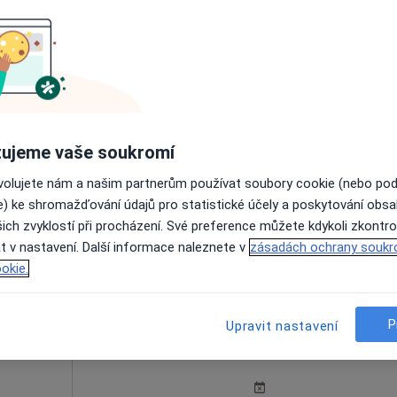
a
anský
Dnes
Zítra
Út
St
9 Srpen
10 Srpen
11 Srpen
12 Srpe
ujeme vaše soukromí
Online rezervace termínu není k dispozic
ovolujete nám a našim partnerům používat soubory cookie (nebo po
e) ke shromažďování údajů pro statistické účely a poskytování obs
Rezervovat termín
ich zvyklostí při procházení. Své preference můžete kdykoli zkontro
t v nastavení. Další informace naleznete v
zásadách ochrany soukr
okie.
P
Upravit nastavení
rová
Dnes
Zítra
Út
St
9 Srpen
10 Srpen
11 Srpen
12 Srpe