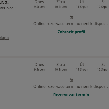
r.o.
Dnes
Zítra
Út
St
9 Srpen
10 Srpen
11 Srpen
12 Srpe
·
steziolog
Online rezervace termínu není k dispozic
Zobrazit profil
Mapa
Dnes
Zítra
Út
St
9 Srpen
10 Srpen
11 Srpen
12 Srpe
Online rezervace termínu není k dispozic
Rezervovat termín