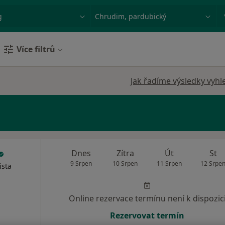
ace, nemoc nebo příjmení
Město nebo region
Více filtrů
Jak řadíme výsledky vyhl
Dnes
Zítra
Út
St
9 Srpen
10 Srpen
11 Srpen
12 Srpe
ista
Online rezervace termínu není k dispozic
Rezervovat termín