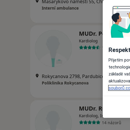
Masarykovo náměstí 55, Chrudim
•
Map
Interní ambulance
MUDr. Petr Vodň
Kardiolog
15 názorů
Respekt
Přijetím p
technologi
základě vaš
Rokycanova 2798, Pardubice
•
Mapa
aktualizova
Poliklinika Rokycanova
souborů co
MUDr. Růžena Em
Kardiolog, Internista
14 názorů