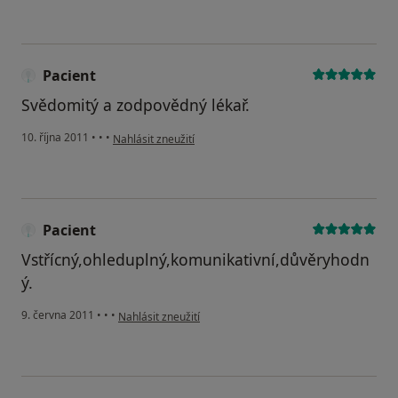
Pacient
Svědomitý a zodpovědný lékař.
podle názoru uživatele Pacient
10. října 2011
•
•
•
Nahlásit zneužití
Pacient
Vstřícný,ohleduplný,komunikativní,důvěryhodn
ý.
podle názoru uživatele Pacient
9. června 2011
•
•
•
Nahlásit zneužití