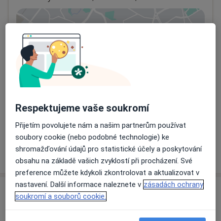
Přiblížit mapu
se otevře v nové záložce
Dostupnost
Na této adrese online kalendář není aktivní
Co mám v takové situaci udělat?
Způsoby platby (soukromé návštěvy)
Respektujeme vaše soukromí
Na teto adrese lékař přijímá pacienty na pojišťovnu
Detaily
Přijetím povolujete nám a našim partnerům používat
soubory cookie (nebo podobné technologie) ke
shromažďování údajů pro statistické účely a poskytování
Více
o adrese
obsahu na základě vašich zvyklostí při procházení. Své
preference můžete kdykoli zkontrolovat a aktualizovat v
nastavení. Další informace naleznete v
zásadách ochrany
Názory
soukromí a souborů cookie.
Přidejte svůj názor