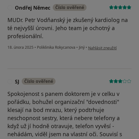
Ondřej Němec
Číslo ověřené
O
MUDr. Petr Vodňanský je zkušený kardiolog na
té nejvyšší úrovni. Jeho team je ochotný a
profesionální.
podle názoru uživatele Ondř
18. února 2025
•
Poliklinika Rokycanova
•
Jiný
•
Nahlásit zneužití
SJ
Číslo ověřené
S
Spokojenost s panem doktorem je v celku v
pořádku, bohužel organizační "dovednosti"
klesají na bod mrazu, který podtrhuje
neschopnost sestry, která nebere telefony a
když už jí hodně otravuje, telefon vyvěsí -
nehádám, viděl jsem na vlastní oči. Souvisí s