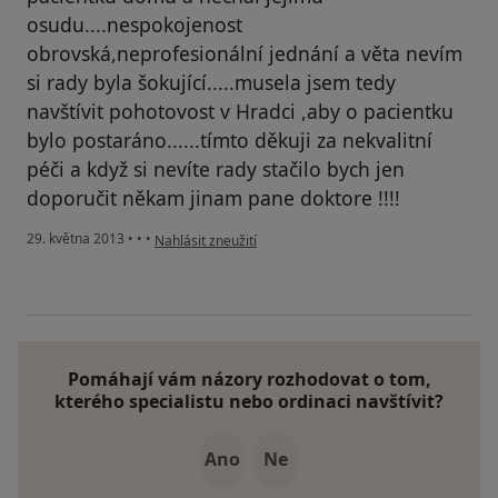
osudu....nespokojenost
obrovská,neprofesionální jednání a věta nevím
si rady byla šokující.....musela jsem tedy
navštívit pohotovost v Hradci ,aby o pacientku
bylo postaráno......tímto děkuji za nekvalitní
péči a když si nevíte rady stačilo bych jen
doporučit někam jinam pane doktore !!!!
podle názoru uživatele Váš účet byl odstraněn
29. května 2013
•
•
•
Nahlásit zneužití
Pomáhají vám názory rozhodovat o tom,
kterého specialistu nebo ordinaci navštívit?
Ano
Ne