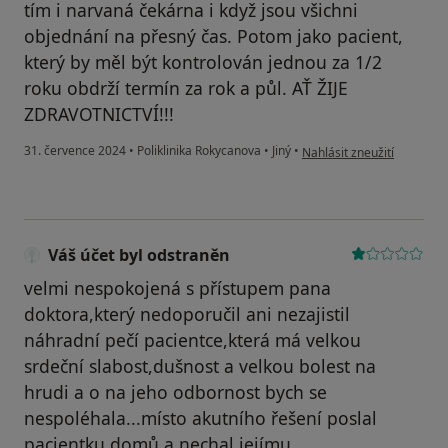
tím i narvaná čekárna i když jsou všichni
objednání na přesný čas. Potom jako pacient,
který by měl být kontrolován jednou za 1/2
roku obdrží termín za rok a půl. AŤ ŽIJE
ZDRAVOTNICTVÍ!!!
podle názoru uživatele SJ
31. července 2024
•
Poliklinika Rokycanova
•
Jiný
•
Nahlásit zneužití
Váš účet byl odstraněn
velmi nespokojená s přístupem pana
doktora,který nedoporučil ani nezajistil
náhradní pečí pacientce,která má velkou
srdeční slabost,dušnost a velkou bolest na
hrudi a o na jeho odbornost bych se
nespoléhala...místo akutního řešení poslal
pacientku domů a nechal jejímu