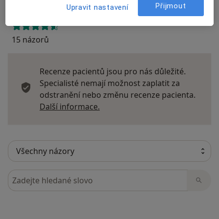
Přijmout
Upravit nastavení
15 názorů
Recenze pacientů jsou pro nás důležité.
Specialisté nemají možnost zaplatit za
odstranění nebo změnu recenze pacienta.
Další informace o názorech
Další informace.
Hledejte v názorech