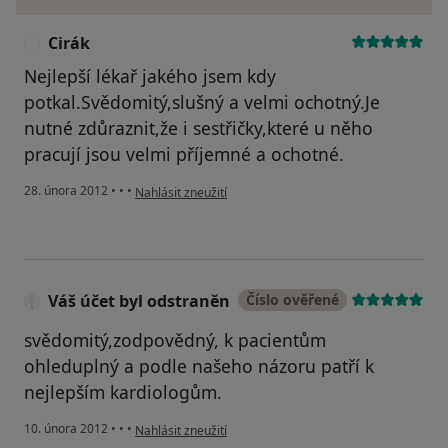
Cirák
C
Nejlepší lékař jakého jsem kdy
potkal.Svědomitý,slušný a velmi ochotný.Je
nutné zdůraznit,že i sestřičky,které u něho
pracují jsou velmi příjemné a ochotné.
podle názoru uživatele Cirák
28. února 2012
•
•
•
Nahlásit zneužití
Váš účet byl odstraněn
Číslo ověřené
svědomitý,zodpovědný, k pacientům
ohleduplný a podle našeho názoru patří k
nejlepším kardiologům.
podle názoru uživatele Váš účet byl odstraněn
10. února 2012
•
•
•
Nahlásit zneužití