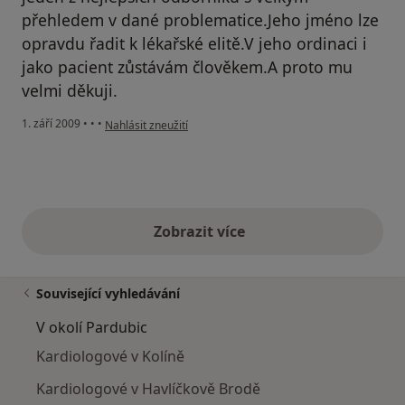
přehledem v dané problematice.Jeho jméno lze
opravdu řadit k lékařské elitě.V jeho ordinaci i
jako pacient zůstávám člověkem.A proto mu
velmi děkuji.
podle názoru uživatele Hubáčková Yveta
1. září 2009
•
•
•
Nahlásit zneužití
Zobrazit více
výše uvedené názory
Související vyhledávání
V okolí Pardubic
Kardiologové v Kolíně
Kardiologové v Havlíčkově Brodě