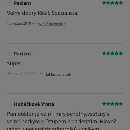
Pacient
Velmi dobrý lékař. Specialista.
podle názoru uživatele Pacient
1. března 2010
•
•
•
Nahlásit zneužití
Pacient
Super
podle názoru uživatele Pacient
27. listopadu 2009
•
•
•
Nahlásit zneužití
Hubáčková Yveta
H
Pan doktor je velmi milý,ochotný,vstřícný s
velmi hezkým přístupem k pacientům. Hlavně
jeden z nejlepších odborníků s velkým