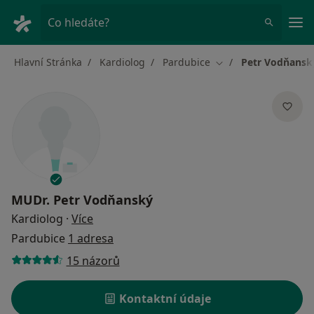
Hla
Co hledáte?
Hlavní Stránka
Kardiolog
Pardubice
Petr Vodňansk
Změna města
MUDr.
Petr Vodňanský
o specializacích
Kardiolog
·
Více
Pardubice
1 adresa
15 názorů
Kontaktní údaje