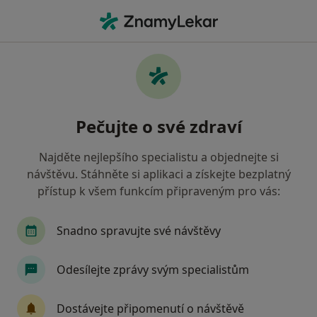
Hla
Kardiolog • Havlíčkův Brod, vysočina
Filtry
Mapa
Kardiolog Havlíčkův Brod
Pečujte o své zdraví
Jak řadíme výsledky vyhledávání?
Najděte nejlepšího specialistu a objednejte si
návštěvu. Stáhněte si aplikaci a získejte bezplatný
Jakou pojišťovnu máte?
přístup k všem funkcím připraveným pro vás:
Vojenská zdravotní pojišťovna ČR
Snadno spravujte své návštěvy
Odesílejte zprávy svým specialistům
Dostávejte připomenutí o návštěvě