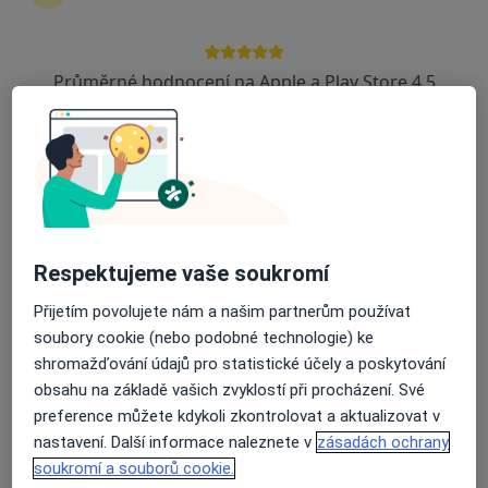
Průměrné hodnocení na Apple a Play Store 4.5
MUDr. Marie Kotenová
Kardiolog, Internista
12 názorů
Nádražní 582, Havlíčkův Brod
•
Mapa
Poliklinika Havlíčkův Brod
Tento specialista nenabízí online rezervaci termínu na této adrese.
Respektujeme vaše soukromí
Rezervovat termín
Přijetím povolujete nám a našim partnerům používat
soubory cookie (nebo podobné technologie) ke
shromažďování údajů pro statistické účely a poskytování
obsahu na základě vašich zvyklostí při procházení. Své
preference můžete kdykoli zkontrolovat a aktualizovat v
nastavení. Další informace naleznete v
zásadách ochrany
soukromí a souborů cookie.