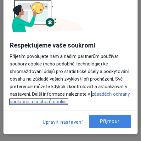
Husova 2624, Havlíčkův Brod
•
Mapa
Nemocnice Havlíčkův Brod
Průměrné hodnocení na Apple a Play Store 4.5
Tento specialista nenabízí online rezervaci termínu na této adrese.
Rezervovat termín
Respektujeme vaše soukromí
Přijetím povolujete nám a našim partnerům používat
soubory cookie (nebo podobné technologie) ke
shromažďování údajů pro statistické účely a poskytování
obsahu na základě vašich zvyklostí při procházení. Své
preference můžete kdykoli zkontrolovat a aktualizovat v
nastavení. Další informace naleznete v
zásadách ochrany
soukromí a souborů cookie.
Nemocnice Havlíčkův Brod
·
Více
Kardiolog, Anesteziolog, Chirurg
Přijmout
Upravit nastavení
41 názorů
Husova 2624, Havlíčkův Brod
•
Mapa