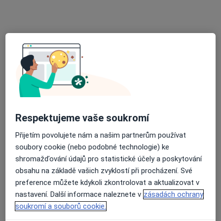
Tento specialista nenabízí online rezervaci termínu na této adrese.
Rezervovat termín
Respektujeme vaše soukromí
Přijetím povolujete nám a našim partnerům používat
Lenka Lakomá
soubory cookie (nebo podobné technologie) ke
Internista, Hematolog
shromažďování údajů pro statistické účely a poskytování
Husova 2624, Havlíčkův Brod
•
Mapa
obsahu na základě vašich zvyklostí při procházení. Své
Nemocnice Havlíčkův Brod
preference můžete kdykoli zkontrolovat a aktualizovat v
nastavení. Další informace naleznete v
zásadách ochrany
Tento specialista nenabízí online rezervaci termínu na této adrese.
soukromí a souborů cookie.
Rezervovat termín