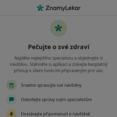
Hla
Internista • Havlíčkův Brod, vysočina
Filtry
• 1
Mapa
Doporučení internisté s Vojenská zdravotní
Pečujte o své zdraví
pojišťovna ČR Havlíčkův Brod
Jak řadíme výsledky vyhledávání?
Najděte nejlepšího specialistu a objednejte si
návštěvu. Stáhněte si aplikaci a získejte bezplatný
přístup k všem funkcím připraveným pro vás:
Snadno spravujte své návštěvy
Odesílejte zprávy svým specialistům
MUDr. Josef Dvořák
Dostávejte připomenutí o návštěvě
Internista