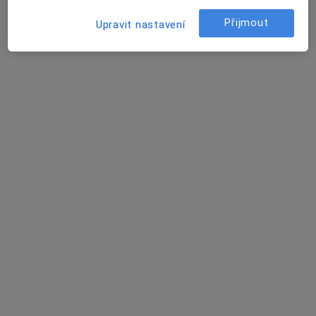
Přijmout
Upravit nastavení
MUDr. Magdalena Havelková
Internista
Vrchlického 57, Chožov
•
Mapa
Interní ambulance
Tento specialista nenabízí online rezervaci termínu na této adrese.
Rezervovat termín