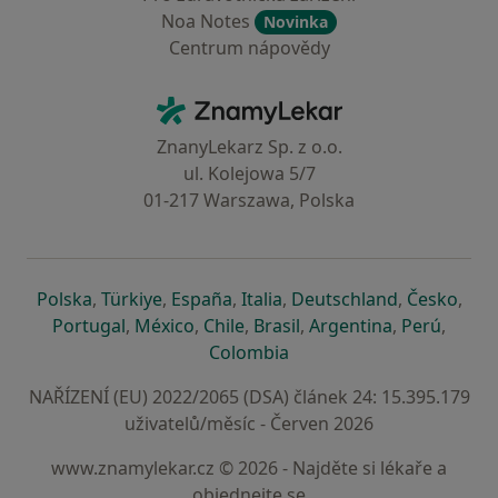
Noa Notes
Novinka
Centrum nápovědy
Kontakt
ZnamyLekar - Hlavní stránka
ZnanyLekarz Sp. z o.o.
ul. Kolejowa 5/7
01-217 Warszawa, Polska
se otevře v nové záložce
se otevře v nové záložce
se otevře v nové záložce
se otevře v nové záložce
se otevře v 
se o
Polska
,
Türkiye
,
España
,
Italia
,
Deutschland
,
Česko
,
se otevře v nové záložce
se otevře v nové záložce
se otevře v nové záložce
se otevře v nové záložc
se otevře v 
se ote
Portugal
,
México
,
Chile
,
Brasil
,
Argentina
,
Perú
,
se otevře v nové záložce
Colombia
NAŘÍZENÍ (EU) 2022/2065 (DSA) článek 24: 15.395.179
uživatelů/měsíc - Červen 2026
www.znamylekar.cz © 2026 - Najděte si lékaře a
objednejte se