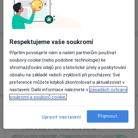
Rezervovat termín
Ceník
Adresy
Názory pacientů
Respektujeme vaše soukromí
Ceník
Přijetím povolujete nám a našim partnerům používat
Informace o službách a cenách nejsou k dispozici
soubory cookie (nebo podobné technologie) ke
Tento specialista ještě nepřidával žádné informace o
shromažďování údajů pro statistické účely a poskytování
svých službách.
obsahu na základě vašich zvyklostí při procházení. Své
preference můžete kdykoli zkontrolovat a aktualizovat v
nastavení. Další informace naleznete v
zásadách ochrany
soukromí a souborů cookie.
Adresa
Přijmout
Upravit nastavení
Nemocnice Havlíčkův Brod
Husova 2624,
Havlíčkův Brod
580 22