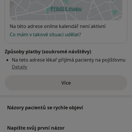
Přiblížit mapu
se otevře v nové záložce
Dostupnost
Na této adrese online kalendář není aktivní
Co mám v takové situaci udělat?
Způsoby platby (soukromé návštěvy)
Na teto adrese lékař přijímá pacienty na pojišťovnu
Detaily
Více
o adrese
Názory pacientů se rychle objeví
Napište svůj první názor