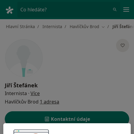
Hla
Co hledáte?
Hlavní Stránka
Internista
Havlíčkův Brod
Jiří Štefán
Změna města
Jiří Štefánek
o specializacích
Internista
·
Více
Havlíčkův Brod
1 adresa
Kontaktní údaje