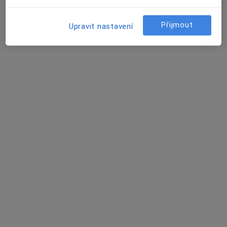
12 názorů
Přijmout
Jihlava
•
Mapa
Upravit nastavení
Ordinace
Tento specialista nenabízí online rezervaci termínu na této adrese.
Rezervovat termín
MUDr. Ivan Biskup
Internista, Plicní lékař
10 názorů