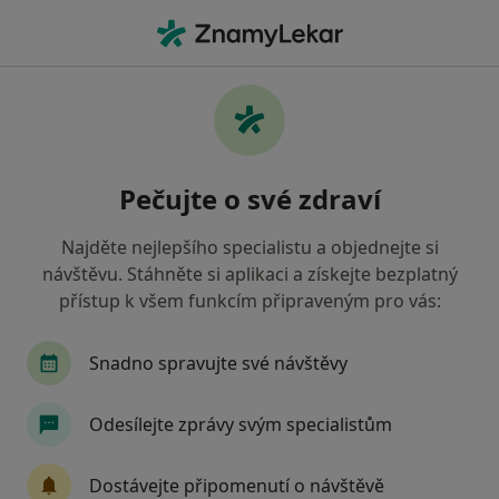
Hla
Internista • Třešť, vysočina
Filtry
Mapa
Internista Třešť
Pečujte o své zdraví
Jak řadíme výsledky vyhledávání?
Najděte nejlepšího specialistu a objednejte si
návštěvu. Stáhněte si aplikaci a získejte bezplatný
Jakou pojišťovnu máte?
přístup k všem funkcím připraveným pro vás:
Zdravotní pojišťovna ministerstva vnitra ČR
O
Snadno spravujte své návštěvy
Odesílejte zprávy svým specialistům
Dostávejte připomenutí o návštěvě