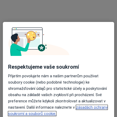
MUDr. Magdalena Juříčková Zmrhalová
Internista, Diabetolog
11 názorů
Vrchlického 57, Jihlava
•
Mapa
Diabetologická a interní ambululance
Tento specialista nenabízí online rezervaci termínu na této adrese.
Rezervovat termín
Respektujeme vaše soukromí
Přijetím povolujete nám a našim partnerům používat
soubory cookie (nebo podobné technologie) ke
shromažďování údajů pro statistické účely a poskytování
obsahu na základě vašich zvyklostí při procházení. Své
preference můžete kdykoli zkontrolovat a aktualizovat v
nastavení. Další informace naleznete v
zásadách ochrany
Milana Černochová
soukromí a souborů cookie.
Internista, Praktický lékař