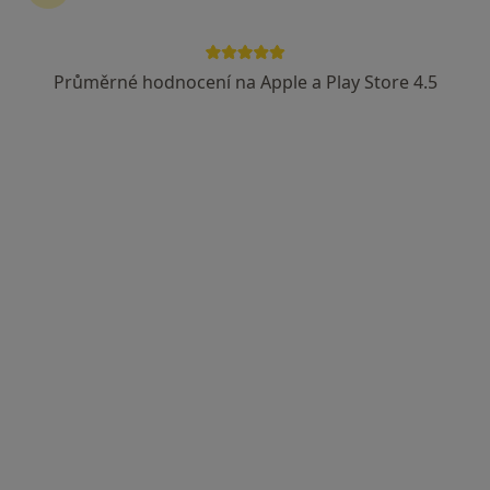
Průměrné hodnocení na Apple a Play Store 4.5
Jaroslav Točík
Internista
7 názorů
Vrchlického 4630/59, Jihlava
•
Mapa
Nemocnice Jihlava
Tento specialista nenabízí online rezervaci termínu na této adrese.
Rezervovat termín