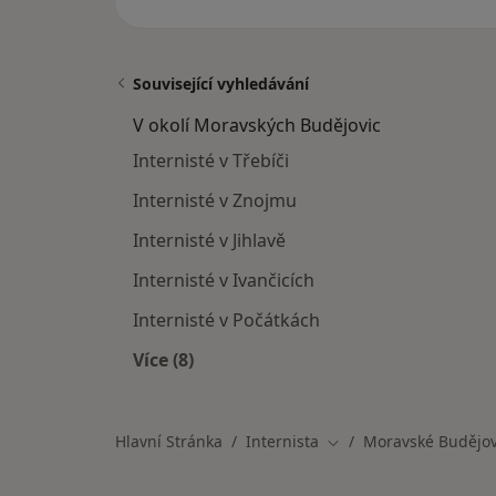
Související vyhledávání
V okolí Moravských Budějovic
Internisté v Třebíči
Internisté v Znojmu
Internisté v Jihlavě
Internisté v Ivančicích
Internisté v Počátkách
Více (8)
Více v kategorii: V okolí Moravských 
Hlavní Stránka
Internista
Moravské Budějov
Změna města