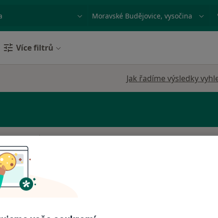
ace, nemoc nebo příjmení
Město nebo region
Více filtrů
Jak řadíme výsledky vyhl
á
Dnes
Zítra
So
Ne
6 Srpen
7 Srpen
8 Srpen
9 Srpen
Online rezervace termínu není k dispozic
Rezervovat termín