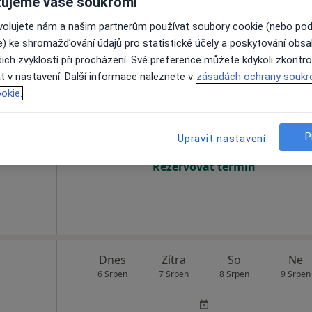
ujeme vaše soukromí
e
•
Mapa
ovolujete nám a našim partnerům používat soubory cookie (nebo po
e) ke shromažďování údajů pro statistické účely a poskytování obs
ich zvyklostí při procházení. Své preference můžete kdykoli zkontro
t v nastavení. Další informace naleznete v
zásadách ochrany soukr
robl
Dnes
Zítra
So
Ne
okie.
6 Srpen
7 Srpen
8 Srpen
9 Srpen
, Chirurg
P
Upravit nastavení
Online rezervace termínu není k dispozic
Rezervovat termín
Dnes
Zítra
So
Ne
6 Srpen
7 Srpen
8 Srpen
9 Srpen