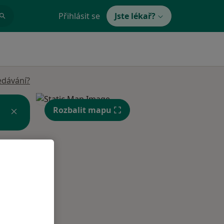
Přihlásit se
Jste lékař?
edávání?
Rozbalit mapu
Po
Út
St
10 Srpen
11 Srpen
12 Srpen
i