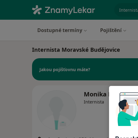
specializ
Dostupné termíny
Pojištění
Internista Moravské Budějovice
Jakou pojišťovnu máte?
Monika Růžičkov
Internista