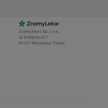
Kontakt
ZnamyLekar - Hlavní stránka
ZnanyLekarz Sp. z o.o.
ul. Kolejowa 5/7
01-217 Warszawa, Polska