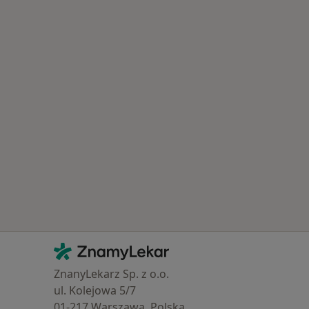
Kontakt
ZnamyLekar - Hlavní stránka
ZnanyLekarz Sp. z o.o.
ul. Kolejowa 5/7
01-217 Warszawa, Polska