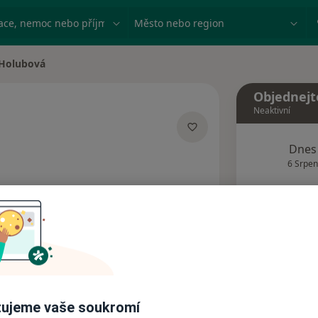
ace, nemoc nebo příjmení
Město nebo region
 Holubová
ta
Objednejt
Neaktivní
izacích
Dnes
6 Srpen
Tento 
Rezervovat termín
Názory pacientů (1)
ujeme vaše soukromí