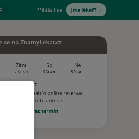
Přihlásit se
Jste lékař?
e se na ZnamyLekar.cz
Zítra
So
Ne
Po
Út
7 Srpen
8 Srpen
9 Srpen
10 Srpen
11 Srp
specialista nenabízí online rezervaci
termínu na této adrese.
Rezervovat termín