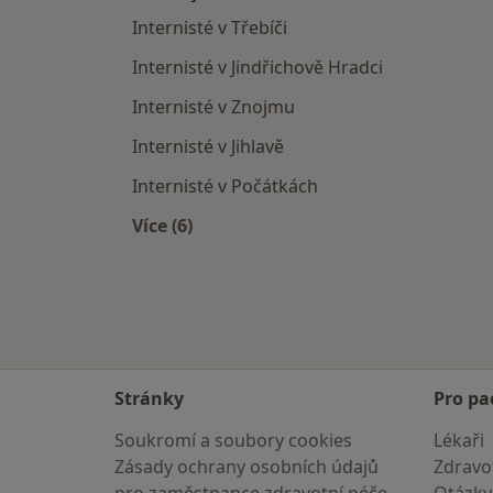
Internisté v Třebíči
Internisté v Jindřichově Hradci
Internisté v Znojmu
Internisté v Jihlavě
Internisté v Počátkách
Více (6)
Více v kategorii: V okolí Jemnice
Stránky
Pro pa
Soukromí a soubory cookies
Lékaři
Zásady ochrany osobních údajů
Zdravot