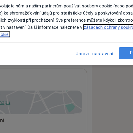
ovolujete nám a našim partnerům používat soubory cookie (nebo po
e) ke shromažďování údajů pro statistické účely a poskytování obs
ich zvyklostí při procházení. Své preference můžete kdykoli zkontro
ách nejsou k dispozici
t v nastavení. Další informace naleznete v
zásadách ochrany soukr
ádné informace o svých službách.
okie.
P
Upravit nastavení
 mapu
 otevře v nové záložce
ní