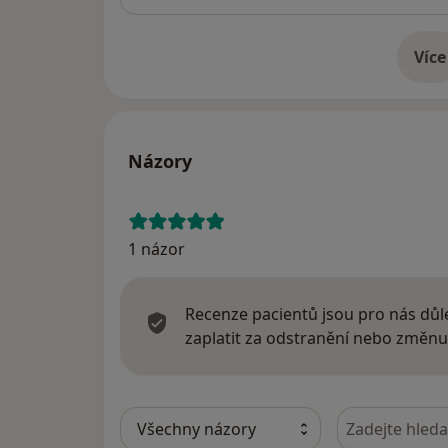
Více
o 
Názory
1 názor
Recenze pacientů jsou pro nás důle
zaplatit za odstranění nebo změnu
Hledejte v ná