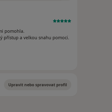
 mi pomohla.
ký přístup a velkou snahu pomoci.
B.B.
Upravit nebo spravovat profil