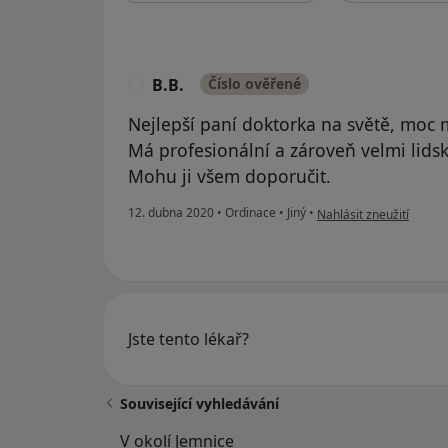
B.B.
Číslo ověřené
B
Nejlepší paní doktorka na světě, moc
Má profesionální a zároveň velmi lids
Mohu ji všem doporučit.
podle názoru uživatele 
12. dubna 2020
•
Ordinace
•
Jiný
•
Nahlásit zneužití
Jste tento lékař?
Související vyhledávání
V okolí Jemnice