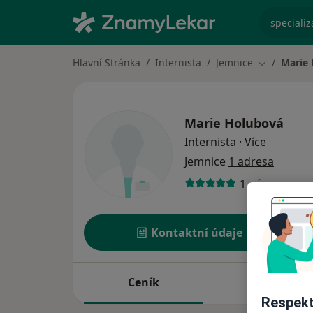
specializ
Hlavní Stránka
Internista
Jemnice
Marie
Změna měs
Marie Holubová
o special
Internista
·
Více
Jemnice
1 adresa
1 názor
Kontaktní údaje
Ceník
Adresy
Respekt