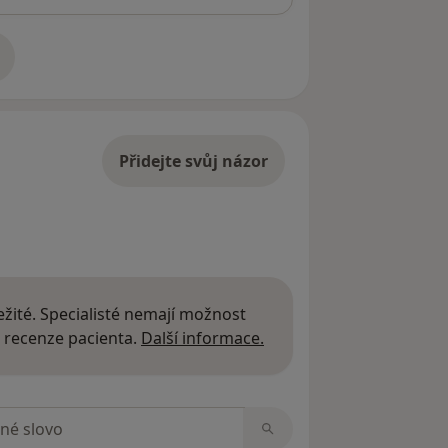
adrese
Přidejte svůj názor
žité. Specialisté nemají možnost
Další informace o názor
 recenze pacienta.
Další informace.
zorech