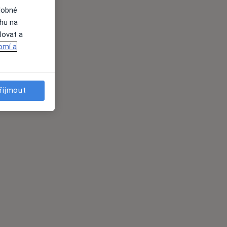
dobné
ahu na
lovat a
omí a
řijmout