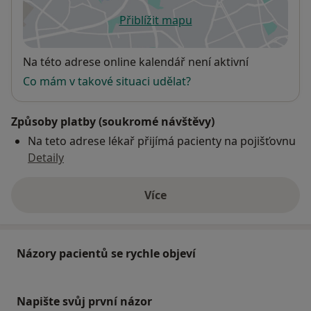
Přiblížit mapu
se otevře v nové záložce
Dostupnost
Na této adrese online kalendář není aktivní
Co mám v takové situaci udělat?
Způsoby platby (soukromé návštěvy)
Na teto adrese lékař přijímá pacienty na pojišťovnu
Detaily
Více
o adrese
Názory pacientů se rychle objeví
Napište svůj první názor