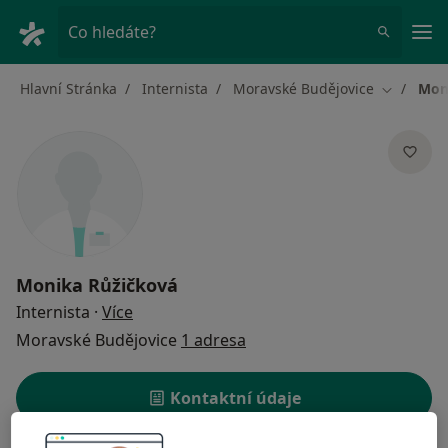
Hla
Co hledáte?
Hlavní Stránka
Internista
Moravské Budějovice
Mon
Změna mě
Monika Růžičková
o specializacích
Internista
·
Více
Moravské Budějovice
1 adresa
Kontaktní údaje