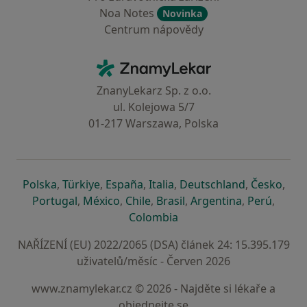
Noa Notes
Novinka
Centrum nápovědy
Kontakt
ZnamyLekar - Hlavní stránka
ZnanyLekarz Sp. z o.o.
ul. Kolejowa 5/7
01-217 Warszawa, Polska
se otevře v nové záložce
se otevře v nové záložce
se otevře v nové záložce
se otevře v nové záložce
se otevře v 
se o
Polska
,
Türkiye
,
España
,
Italia
,
Deutschland
,
Česko
,
se otevře v nové záložce
se otevře v nové záložce
se otevře v nové záložce
se otevře v nové záložc
se otevře v 
se ote
Portugal
,
México
,
Chile
,
Brasil
,
Argentina
,
Perú
,
se otevře v nové záložce
Colombia
NAŘÍZENÍ (EU) 2022/2065 (DSA) článek 24: 15.395.179
uživatelů/měsíc - Červen 2026
www.znamylekar.cz © 2026 - Najděte si lékaře a
objednejte se