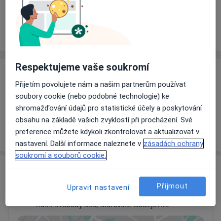
Rezervovat termín
Ceník
Adresy
Názory pacientů
Respektujeme vaše soukromí
Ceník
Přijetím povolujete nám a našim partnerům používat
Informace o službách a cenách nejsou k dispozici
soubory cookie (nebo podobné technologie) ke
Tento specialista ještě nepřidával žádné informace o
shromažďování údajů pro statistické účely a poskytování
svých službách.
obsahu na základě vašich zvyklostí při procházení. Své
preference můžete kdykoli zkontrolovat a aktualizovat v
nastavení. Další informace naleznete v
zásadách ochrany
soukromí a souborů cookie.
Adresa
Přijmout
Upravit nastavení
Ordinace
nám. Svobody 358,
Moravské Budějovice