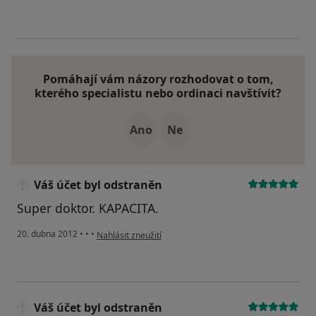
Pomáhají vám názory rozhodovat o tom,
kterého specialistu nebo ordinaci navštívit?
Ano
Ne
Váš účet byl odstraněn
Super doktor. KAPACITA.
podle názoru uživatele Váš účet byl odstraněn
20. dubna 2012
•
•
•
Nahlásit zneužití
Váš účet byl odstraněn