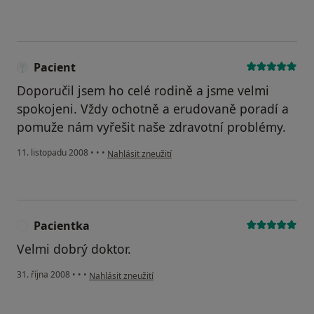
Pacient
Doporučil jsem ho celé rodině a jsme velmi
spokojeni. Vždy ochotně a erudovaně poradí a
pomuže nám vyřešit naše zdravotní problémy.
podle názoru uživatele Pacient
11. listopadu 2008
•
•
•
Nahlásit zneužití
Pacientka
P
Velmi dobrý doktor.
podle názoru uživatele Pacientka
31. října 2008
•
•
•
Nahlásit zneužití