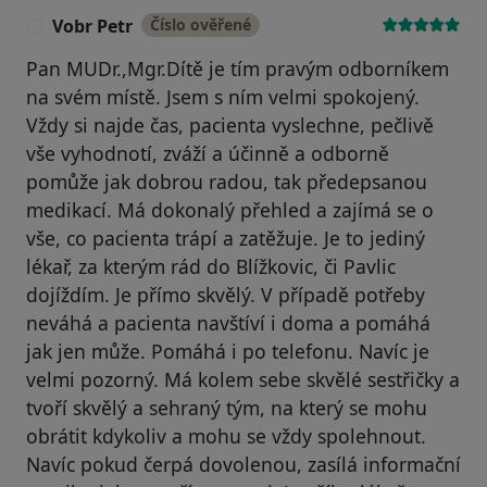
Vobr Petr
Číslo ověřené
V
Pan MUDr.,Mgr.Dítě je tím pravým odborníkem
na svém místě. Jsem s ním velmi spokojený.
Vždy si najde čas, pacienta vyslechne, pečlivě
vše vyhodnotí, zváží a účinně a odborně
pomůže jak dobrou radou, tak předepsanou
medikací. Má dokonalý přehled a zajímá se o
vše, co pacienta trápí a zatěžuje. Je to jediný
lékař, za kterým rád do Blížkovic, či Pavlic
dojíždím. Je přímo skvělý. V případě potřeby
neváhá a pacienta navštíví i doma a pomáhá
jak jen může. Pomáhá i po telefonu. Navíc je
velmi pozorný. Má kolem sebe skvělé sestřičky a
tvoří skvělý a sehraný tým, na který se mohu
obrátit kdykoliv a mohu se vždy spolehnout.
Navíc pokud čerpá dovolenou, zasílá informační