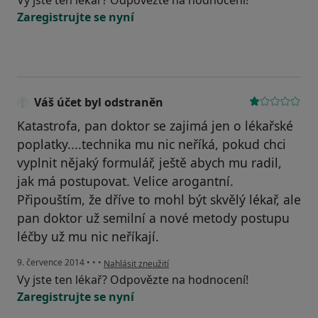
Vy jste ten lékař? Odpovězte na hodnocení!
Zaregistrujte se nyní
Váš účet byl odstraněn
Katastrofa, pan doktor se zajimá jen o lékařské
poplatky....technika mu nic neříká, pokud chci
vyplnit nějaký formulář, ještě abych mu radil,
jak má postupovat. Velice arogantní.
Připouštím, že dříve to mohl být skvělý lékař, ale
pan doktor už semilní a nové metody postupu
léčby už mu nic neříkají.
podle názoru uživatele Váš účet byl odstraněn
9. července 2014
•
•
•
Nahlásit zneužití
Vy jste ten lékař? Odpovězte na hodnocení!
Zaregistrujte se nyní