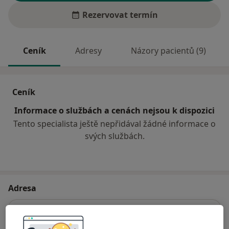
Rezervovat termín
Ceník
Adresy
Názory pacientů (9)
Ceník
Informace o službách a cenách nejsou k dispozici
Tento specialista ještě nepřidával žádné informace o
svých službách.
Adresa
Praktický lékař
č.d. 305,
Blížkovice 67155