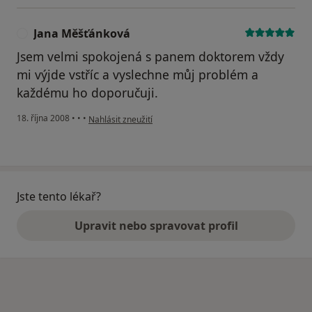
Jana Měšťánková
J
Jsem velmi spokojená s panem doktorem vždy
mi výjde vstříc a vyslechne můj problém a
každému ho doporučuji.
podle názoru uživatele Jana Měšťánková
18. října 2008
•
•
•
Nahlásit zneužití
Jste tento lékař?
Upravit nebo spravovat profil