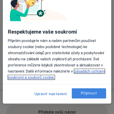
Přiblížit mapu
se otevře v nové záložce
Dostupnost
Na této adrese online kalendář není aktivní
Respektujeme vaše soukromí
Co mám v takové situaci udělat?
Přijetím povolujete nám a našim partnerům používat
soubory cookie (nebo podobné technologie) ke
Způsoby platby (soukromé návštěvy)
shromažďování údajů pro statistické účely a poskytování
Na teto adrese lékař přijímá pacienty na pojišťovnu
obsahu na základě vašich zvyklostí při procházení. Své
Detaily
preference můžete kdykoli zkontrolovat a aktualizovat v
nastavení. Další informace naleznete v
zásadách ochrany
soukromí a souborů cookie.
Více
o adrese
Přijmout
Upravit nastavení
Názory
Přidejte svůj názor