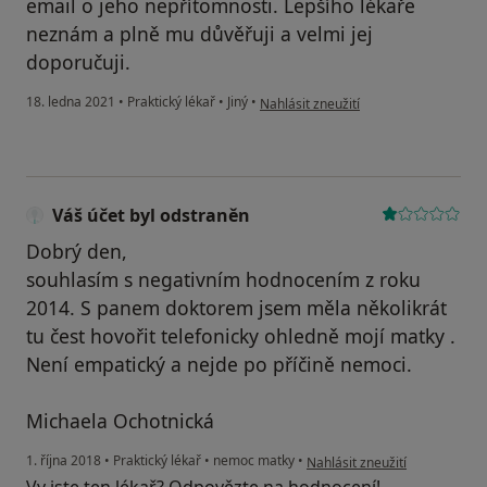
email o jeho nepřítomnosti. Lepšího lékaře
neznám a plně mu důvěřuji a velmi jej
doporučuji.
podle názoru uživatele Vobr Petr
18. ledna 2021
•
Praktický lékař
•
Jiný
•
Nahlásit zneužití
Váš účet byl odstraněn
Dobrý den,
souhlasím s negativním hodnocením z roku
2014. S panem doktorem jsem měla několikrát
tu čest hovořit telefonicky ohledně mojí matky .
Není empatický a nejde po příčině nemoci.
Michaela Ochotnická
podle názoru uživatele Váš úč
1. října 2018
•
Praktický lékař
•
nemoc matky
•
Nahlásit zneužití