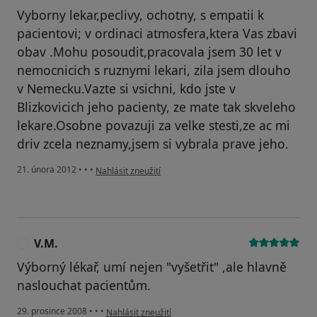
Vyborny lekar,peclivy, ochotny, s empatii k
pacientovi; v ordinaci atmosfera,ktera Vas zbavi
obav .Mohu posoudit,pracovala jsem 30 let v
nemocnicich s ruznymi lekari, zila jsem dlouho
v Nemecku.Vazte si vsichni, kdo jste v
Blizkovicich jeho pacienty, ze mate tak skveleho
lekare.Osobne povazuji za velke stesti,ze ac mi
driv zcela neznamy,jsem si vybrala prave jeho.
podle názoru uživatele Váš účet byl odstraněn
21. února 2012
•
•
•
Nahlásit zneužití
V.M.
V
Výborný lékař, umí nejen "vyšetřit" ,ale hlavně
naslouchat pacientům.
podle názoru uživatele V.M.
29. prosince 2008
•
•
•
Nahlásit zneužití