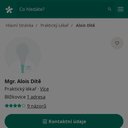
Hla
Co hledáte?
Hlavní Stránka
Praktický Lékař
Alois Dítě
Mgr.
Alois Dítě
o specializacích
Praktický lékař
·
Více
Blížkovice
1 adresa
9 názorů
Kontaktní údaje