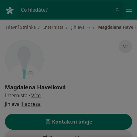
Hla
Co hledáte?
Hlavní Stránka
Internista
Jihlava
Magdalena Havel
Změna města
Magdalena Havelková
o specializacích
Internista
·
Více
Jihlava
1 adresa
Kontaktní údaje