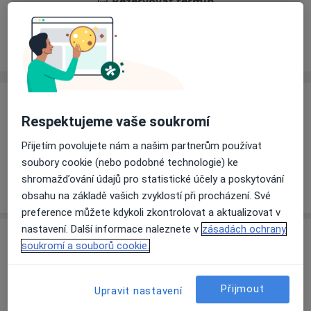
Rezervovat termín
Ceník
Adresy
Názory pacientů
Ceník
Respektujeme vaše soukromí
Informace o službách a cenách nejsou k dispozici
Přijetím povolujete nám a našim partnerům používat
Tento specialista ještě nepřidával žádné informace o
soubory cookie (nebo podobné technologie) ke
svých službách.
shromažďování údajů pro statistické účely a poskytování
obsahu na základě vašich zvyklostí při procházení. Své
preference můžete kdykoli zkontrolovat a aktualizovat v
nastavení. Další informace naleznete v
zásadách ochrany
Adresa
soukromí a souborů cookie.
Ordinace
Jihlava
Přijmout
Upravit nastavení