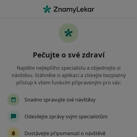
Hla
Gynekolog • Havlíčkův Brod, vysočina
Filtry
• 1
Mapa
Doporučení gynekologové s Vojenská
Pečujte o své zdraví
zdravotní pojišťovna ČR Havlíčkův Brod
Jak řadíme výsledky vyhledávání?
Najděte nejlepšího specialistu a objednejte si
návštěvu. Stáhněte si aplikaci a získejte bezplatný
přístup k všem funkcím připraveným pro vás:
Snadno spravujte své návštěvy
Odesílejte zprávy svým specialistům
MUDr. Jan Majer
Dostávejte připomenutí o návštěvě
Gynekolog