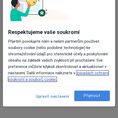
·
Více
Gynekolog
722 názorů
Branická 479/21, Praha
•
Mapa
Gynekologická ambulance MUDr. Samer Asad
Respektujeme vaše soukromí
Gynekologické vyšetření
500 Kč
Tento specialista nenabízí online rezervaci termínu na této adrese.
Přijetím povolujete nám a našim partnerům používat
soubory cookie (nebo podobné technologie) ke
Rezervovat termín
shromažďování údajů pro statistické účely a poskytování
obsahu na základě vašich zvyklostí při procházení. Své
preference můžete kdykoli zkontrolovat a aktualizovat v
nastavení. Další informace naleznete v
zásadách ochrany
soukromí a souborů cookie.
Přijmout
Upravit nastavení
MUDr. Antonín Kaprál