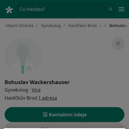
Hla
Co hledáte?
Hlavní Stránka
Gynekolog
Havlíčkův Brod
Bohuslav
Změna města
Bohuslav Wackershauser
o specializacích
Gynekolog
·
Více
Havlíčkův Brod
1 adresa
Kontaktní údaje