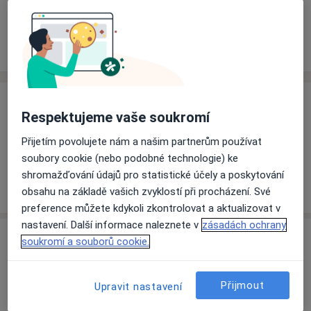
Rezervovat termín
Ceník
Adresy
Názory pacientů
Ceník
Respektujeme vaše soukromí
Informace o službách a cenách nejsou k dispozici
Přijetím povolujete nám a našim partnerům používat
Tento specialista ještě nepřidával žádné informace o
soubory cookie (nebo podobné technologie) ke
svých službách.
shromažďování údajů pro statistické účely a poskytování
obsahu na základě vašich zvyklostí při procházení. Své
preference můžete kdykoli zkontrolovat a aktualizovat v
nastavení. Další informace naleznete v
zásadách ochrany
Adresa
soukromí a souborů cookie.
Nemocnice Havlíčkův Brod
Přijmout
Upravit nastavení
Husova 2624,
Havlíčkův Brod
580 22