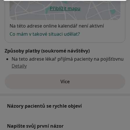
Přiblížit mapu
se otevře v nové záložce
Dostupnost
Na této adrese online kalendář není aktivní
Co mám v takové situaci udělat?
Způsoby platby (soukromé návštěvy)
Na teto adrese lékař přijímá pacienty na pojišťovnu
Detaily
Více
o adrese
Názory pacientů se rychle objeví
Napište svůj první názor