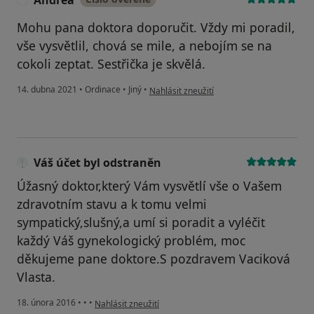
Andrea
Mohu pana doktora doporučit. Vždy mi poradil,
vše vysvětlil, chová se mile, a nebojím se na
cokoli zeptat. Sestřička je skvělá.
podle názoru uživatele Andrea
14. dubna 2021
•
Ordinace
•
Jiný
•
Nahlásit zneužití
Váš účet byl odstraněn
Úžasný doktor,který Vám vysvětlí vše o Vašem
zdravotním stavu a k tomu velmi
sympatický,slušný,a umí si poradit a vyléčit
každý Váš gynekologický problém, moc
děkujeme pane doktore.S pozdravem Vaciková
Vlasta.
podle názoru uživatele Váš účet byl odstraněn
18. února 2016
•
•
•
Nahlásit zneužití