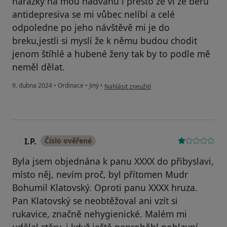
narážky na mou nadváhu i přesto že ví že beru
antidepresiva se mi vůbec nelíbí a celé
odpoledne po jeho návštěvě mi je do
breku,jestli si myslí že k němu budou chodit
jenom štíhlé a hubené ženy tak by to podle mě
neměl dělat.
podle názoru uživatele J.N.
9. dubna 2024
•
Ordinace
•
Jiný
•
Nahlásit zneužití
I.P.
Číslo ověřené
I
Byla jsem objednána k panu XXXX do přibyslavi,
místo něj, nevím proč, byl přítomen Mudr
Bohumil Klatovský. Oproti panu XXXX hruza.
Pan Klatovský se neobtěžoval ani vzít si
rukavice, značně nehygienické. Malém mi
udělal stěry, i když ještě neproběhl pohlavní