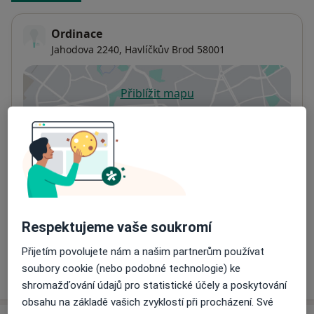
Ordinace
Jahodova 2240,
Havlíčkův Brod
58001
Přiblížit mapu
se otevře v nové záložce
Dostupnost
Na této adrese online kalendář není aktivní
Co mám v takové situaci udělat?
Způsoby platby (soukromé návštěvy)
Na teto adrese lékař přijímá pacienty na pojišťovnu
Respektujeme vaše soukromí
Detaily
Přijetím povolujete nám a našim partnerům používat
Více
soubory cookie (nebo podobné technologie) ke
o adrese
shromažďování údajů pro statistické účely a poskytování
obsahu na základě vašich zvyklostí při procházení. Své