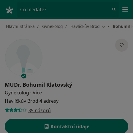
Hla
Co hledáte?
Hlavní Stránka
Gynekolog
Havlíčkův Brod
Bohumil 
Změna města
MUDr.
Bohumil Klatovský
o specializacích
Gynekolog
·
Více
Havlíčkův Brod
4 adresy
35 názorů
Kontaktní údaje