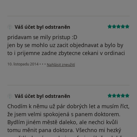
Váš účet byl odstraněn
pridavam se mily pristup :D
jen by se mohlo uz zacit objednavat a bylo by
to i prijemne zadne zbytecne cekani v ordinaci
podle názoru uživatele Váš účet byl odstraněn
10. listopadu 2014
•
•
•
Nahlásit zneužití
Váš účet byl odstraněn
Chodím k němu už pár dobrých let a musím říct,
že jsem velmi spokojená s panem doktorem.
Bydlím jiném městě daleko, ale nechci kvůli
tomu měnit pana doktora. Všechno mi hezký