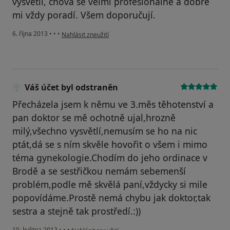
vysvětlí, chová se velmi profesionálně a dobře
mi vždy poradí. Všem doporučují.
podle názoru uživatele Váš účet byl odstraněn
6. října 2013
•
•
•
Nahlásit zneužití
Váš účet byl odstraněn
Přecházela jsem k němu ve 3.měs těhotenství a
pan doktor se mě ochotně ujal,hrozně
milý,všechno vysvětlí,nemusím se ho na nic
ptát,dá se s ním skvěle hovořit o všem i mimo
téma gynekologie.Chodím do jeho ordinace v
Brodě a se sestřičkou nemám sebemenší
problém,podle mě skvělá paní,vždycky si mile
popovídáme.Prostě nemá chybu jak doktor,tak
sestra a stejně tak prostředí.:))
podle názoru uživatele Váš účet byl odstraněn
10. května 2013
•
•
•