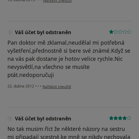
Nahlásit zneužití
Váš účet byl odstraněn
Pan doktor mě zklamal,neudělal mi potřebná
vyšetření,přednostně si bere své známé.Když se
na vás pak dostane je hotov velice rychle.Nic
nevysvětlí,na všechno se musíte
ptát.nedoporučuji
podle názoru uživatele Váš účet byl odstraněn
22. dubna 2012
•
•
•
Nahlásit zneužití
Váš účet byl odstraněn
No tak musim říct že některé názory na sestru
mi připadají scestné,ke mně se nikdy nechovala