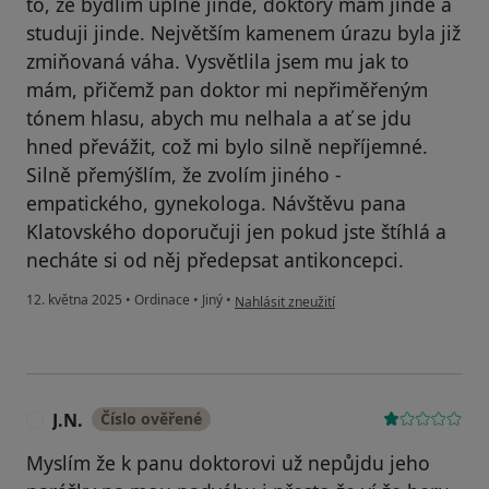
to, že bydlím úplně jinde, doktory mám jinde a
studuji jinde. Největším kamenem úrazu byla již
zmiňovaná váha. Vysvětlila jsem mu jak to
mám, přičemž pan doktor mi nepřiměřeným
tónem hlasu, abych mu nelhala a ať se jdu
hned převážit, což mi bylo silně nepříjemné.
Silně přemýšlím, že zvolím jiného -
empatického, gynekologa. Návštěvu pana
Klatovského doporučuji jen pokud jste štíhlá a
necháte si od něj předepsat antikoncepci.
podle názoru uživatele n26
12. května 2025
•
Ordinace
•
Jiný
•
Nahlásit zneužití
J.N.
Číslo ověřené
J
Myslím že k panu doktorovi už nepůjdu jeho