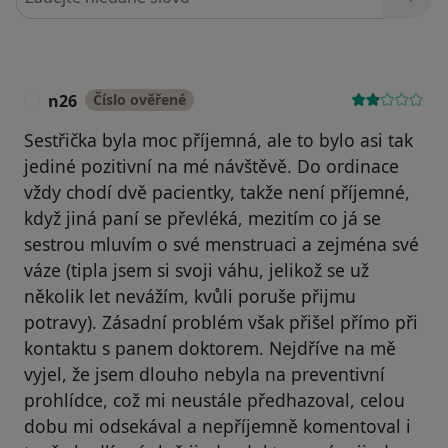
n26
Číslo ověřené
N
Sestřička byla moc příjemná, ale to bylo asi tak
jediné pozitivní na mé návštěvě. Do ordinace
vždy chodí dvě pacientky, takže není příjemné,
když jiná paní se převléká, mezitím co já se
sestrou mluvím o své menstruaci a zejména své
váze (tipla jsem si svoji váhu, jelikož se už
několik let nevážím, kvůli poruše přijmu
potravy). Zásadní problém však přišel přímo při
kontaktu s panem doktorem. Nejdříve na mě
vyjel, že jsem dlouho nebyla na preventivní
prohlídce, což mi neustále předhazoval, celou
dobu mi odsekával a nepříjemně komentoval i