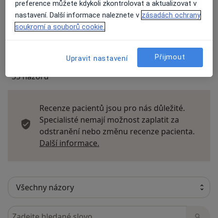
preference můžete kdykoli zkontrolovat a aktualizovat v
Názory
nastavení. Další informace naleznete v
zásadách ochrany
soukromí a souborů cookie.
Přidejte svůj názor
Přijmout
Upravit nastavení
35 názorů
Recenze pacientů jsou pro nás důležité.
Specialisté nemají možnost zaplatit za
odstranění nebo změnu recenze pacienta.
Další informace o názorech
Další informace.
Hledejte v názorech