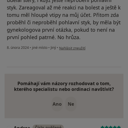
styk. Zareagoval až mé reakci na bolest a ještě k
tomu měl hloupé vtipy na můj účet. Přitom zda
proběhl či neproběhl pohlavní styk, by měla být
gynekologova první otázka, pokud to není na
první pohled patrné. No hrůza.
podle názoru uživatele I.P.
8. února 2024
•
jiné místo
•
Jiný
•
Nahlásit zneužití
Pomáhají vám názory rozhodovat o tom,
kterého specialistu nebo ordinaci navštívit?
Ano
Ne
Číslo ověřené
A