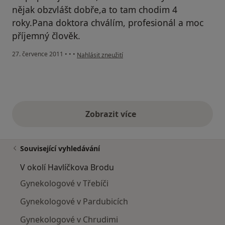
nějak obzvlášt dobře,a to tam chodim 4
roky.Pana doktora chválím, profesionál a moc
příjemný člověk.
podle názoru uživatele Váš účet byl odstraněn
27. července 2011
•
•
•
Nahlásit zneužití
Zobrazit více
výše uvedené názory
Související vyhledávání
V okolí Havlíčkova Brodu
Gynekologové v Třebíči
Gynekologové v Pardubicích
Gynekologové v Chrudimi