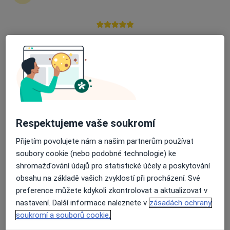
Poliklinika Třebíč - Lékařský dům, spol. s
r.o.
Průměrné hodnocení na Apple a Play Store 4.5
·
Více
Kardiolog, Alergolog, Chirurg
43 názorů
Vltavínská 1289/10, Třebíč
•
Mapa
Poliklinika Třebíč - Lékařský dům, spol. s r.o.
Tato klinika nemá specialisty s dostupnými termíny v online kalendáři
Zobrazit profil
Respektujeme vaše soukromí
Přijetím povolujete nám a našim partnerům používat
soubory cookie (nebo podobné technologie) ke
shromažďování údajů pro statistické účely a poskytování
obsahu na základě vašich zvyklostí při procházení. Své
preference můžete kdykoli zkontrolovat a aktualizovat v
nastavení. Další informace naleznete v
zásadách ochrany
soukromí a souborů cookie.