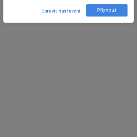
MUDr. Jiří Carda
Přijmout
Upravit nastavení
Kardiolog
Vltavínská 1289/10, Třebíč
•
Mapa
Poliklinika Třebíč - Lékařský dům, spol. s r.o.
Tento specialista nenabízí online rezervaci termínu na této adrese.
Rezervovat termín
MUDr. karel dvořáček
Kardiolog