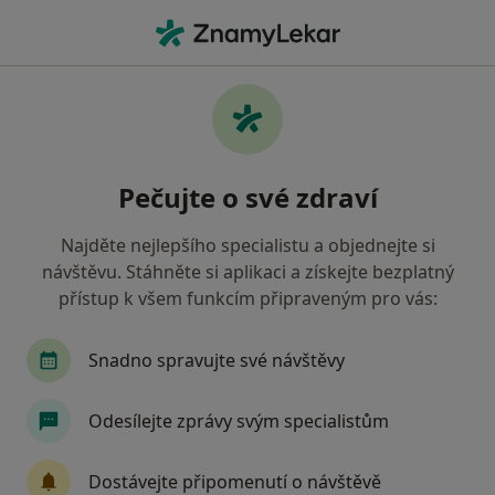
Hla
Kardiolog • Třebíč, vysočina
Filtry
Mapa
Kardiolog Třebíč
Pečujte o své zdraví
Jak řadíme výsledky vyhledávání?
Najděte nejlepšího specialistu a objednejte si
návštěvu. Stáhněte si aplikaci a získejte bezplatný
Jakou pojišťovnu máte?
přístup k všem funkcím připraveným pro vás:
Snadno spravujte své návštěvy
Odesílejte zprávy svým specialistům
Dostávejte připomenutí o návštěvě