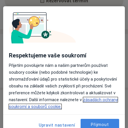
Rezervovat termín
Ceník
Adresy
Názory pacientů
Ceník
Informace o službách a cenách nejsou k dispozici
Respektujeme vaše soukromí
Tento specialista ještě nepřidával žádné informace o
Přijetím povolujete nám a našim partnerům používat
svých službách.
soubory cookie (nebo podobné technologie) ke
shromažďování údajů pro statistické účely a poskytování
obsahu na základě vašich zvyklostí při procházení. Své
preference můžete kdykoli zkontrolovat a aktualizovat v
Adresa
nastavení. Další informace naleznete v
zásadách ochrany
soukromí a souborů cookie.
Kardiologické oddělení - ambulance
Kyjevská 44,
Pardubice
532-03
Přijmout
Upravit nastavení