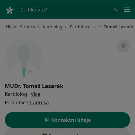
Hla
Co hledáte?
Hlavní Stránka
Kardiolog
Pardubice
Tomáš Lazarák
Změna města
MUDr.
Tomáš Lazarák
o specializacích
Kardiolog
·
Více
Pardubice
1 adresa
Kontaktní údaje