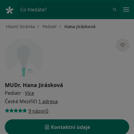
Hla
Co hledáte?
Hlavní Stránka
Pediatr
Hana Jirásková
MUDr.
Hana Jirásková
o specializacích
Pediatr
·
Více
České Meziříčí
1 adresa
9 názorů
Kontaktní údaje