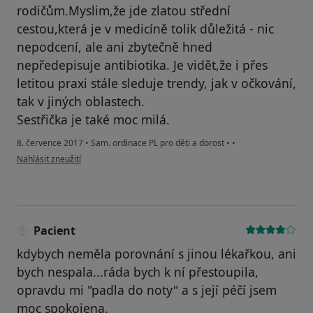
rodičům.Myslim,že jde zlatou střední
cestou,která je v medicíně tolik důležitá - nic
nepodcení, ale ani zbytečně hned
nepředepisuje antibiotika. Je vidět,že i přes
letitou praxi stále sleduje trendy, jak v očkování,
tak v jiných oblastech.
Sestřička je také moc milá.
8. července 2017
•
Sam. ordinace PL pro děti a dorost
•
•
podle názoru uživatele Váš účet byl odstraněn
Nahlásit zneužití
Pacient
kdybych neměla porovnání s jinou lékařkou, ani
bych nespala...ráda bych k ní přestoupila,
opravdu mi "padla do noty" a s její péčí jsem
moc spokojena.