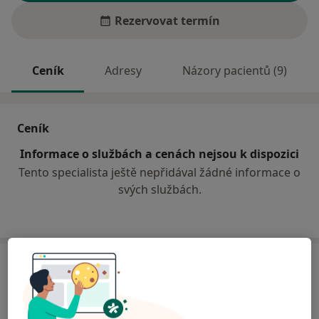
Rezervovat termín
Ceník
Adresy
Názory pacientů (9)
Ceník
Informace o službách a cenách nejsou k dispozici
Tento specialista ještě nepřidával žádné informace o
svých službách.
Adresa
Sam. ordinace PL pro děti a dorost
Záhumenská 445,
České Meziříčí 51771