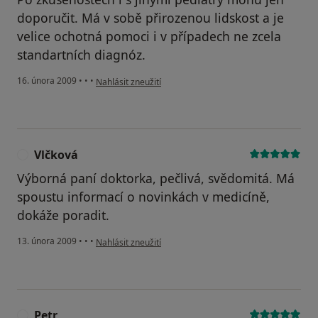
doporučit. Má v sobě přirozenou lidskost a je
velice ochotná pomoci i v případech ne zcela
standartních diagnóz.
podle názoru uživatele Josef
16. února 2009
•
•
•
Nahlásit zneužití
Vlčková
V
Výborná paní doktorka, pečlivá, svědomitá. Má
spoustu informací o novinkách v medicíně,
dokáže poradit.
podle názoru uživatele Vlčková
13. února 2009
•
•
•
Nahlásit zneužití
Petr
P