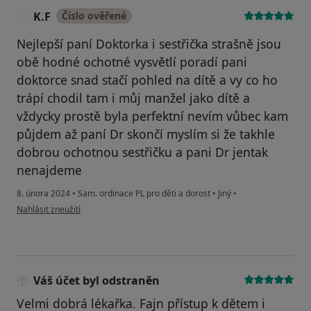
K.F
Číslo ověřené
K
Nejlepší paní Doktorka i sestřička strašně jsou
obě hodné ochotné vysvětlí poradí pani
doktorce snad stačí pohled na dítě a vy co ho
trápí chodil tam i můj manžel jako dítě a
vždycky prostě byla perfektní nevím vůbec kam
půjdem až paní Dr skončí myslím si že takhle
dobrou ochotnou sestřičku a pani Dr jentak
nenajdeme
8. února 2024
•
Sam. ordinace PL pro děti a dorost
•
Jiný
•
podle názoru uživatele K.F
Nahlásit zneužití
Váš účet byl odstraněn
Velmi dobrá lékařka. Fajn přístup k dětem i