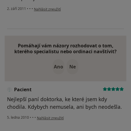
podle názoru uživatele Pacient
2. září 2011
•
•
•
Nahlásit zneužití
Pomáhají vám názory rozhodovat o tom,
kterého specialistu nebo ordinaci navštívit?
Ano
Ne
Pacient
Nejlepší paní doktorka, ke které jsem kdy
chodila. Kdybych nemusela, ani bych neodešla.
podle názoru uživatele Pacient
5. ledna 2010
•
•
•
Nahlásit zneužití