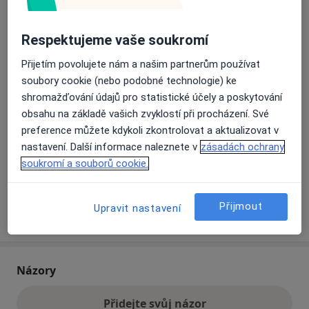
Přiblížit mapu
Respektujeme vaše soukromí
se otevře v nové záložce
Přijetím povolujete nám a našim partnerům používat
Dostupnost
Na této adrese online kalendář není aktivní
soubory cookie (nebo podobné technologie) ke
shromažďování údajů pro statistické účely a poskytování
Co mám v takové situaci udělat?
obsahu na základě vašich zvyklostí při procházení. Své
preference můžete kdykoli zkontrolovat a aktualizovat v
Způsoby platby (soukromé návštěvy)
nastavení. Další informace naleznete v
zásadách ochrany
Na teto adrese lékař přijímá pacienty na pojišťovnu
soukromí a souborů cookie.
Detaily
Přijmout
Upravit nastavení
Více
o adrese
Názory
Přidejte svůj názor