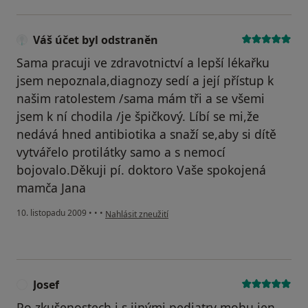
Váš účet byl odstraněn
Sama pracuji ve zdravotnictví a lepší lékařku
jsem nepoznala,diagnozy sedí a její přístup k
našim ratolestem /sama mám tři a se všemi
jsem k ní chodila /je špičkový. Líbí se mi,že
nedává hned antibiotika a snaží se,aby si dítě
vytvářelo protilátky samo a s nemocí
bojovalo.Děkuji pí. doktoro Vaše spokojená
mamča Jana
podle názoru uživatele Váš účet byl odstraněn
10. listopadu 2009
•
•
•
Nahlásit zneužití
Josef
J
Po zkušenostech i s jinými pediatry mohu jen