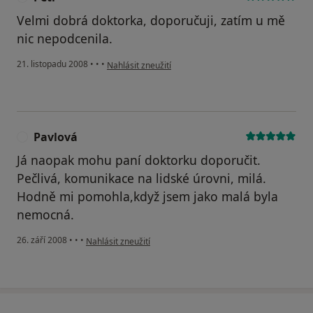
Velmi dobrá doktorka, doporučuji, zatím u mě
nic nepodcenila.
podle názoru uživatele Petr
21. listopadu 2008
•
•
•
Nahlásit zneužití
Pavlová
P
Já naopak mohu paní doktorku doporučit.
Pečlivá, komunikace na lidské úrovni, milá.
Hodně mi pomohla,když jsem jako malá byla
nemocná.
podle názoru uživatele Pavlová
26. září 2008
•
•
•
Nahlásit zneužití