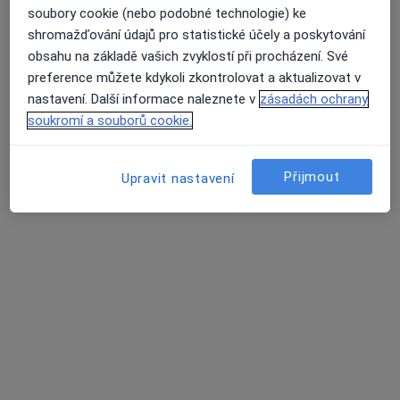
soubory cookie (nebo podobné technologie) ke
MUDr. Martina Matulová
shromažďování údajů pro statistické účely a poskytování
·
Více
Pediatr
obsahu na základě vašich zvyklostí při procházení. Své
12 názorů
preference můžete kdykoli zkontrolovat a aktualizovat v
nastavení. Další informace naleznete v
zásadách ochrany
Tento specialista nenabízí online rezervaci termínu na této adrese.
soukromí a souborů cookie.
Rezervovat termín
Přijmout
Upravit nastavení
MUDr. Daniela Ondřichová Nováková
Pediatr
17 názorů