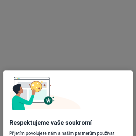
11 názorů
Broumov
•
Mapa
Ordinace
Tento specialista nenabízí online rezervaci termínu na této adrese.
Rezervovat termín
K dispozici jsou online konzultace
Specialisté ve vaší oblasti nenabízí osobní návštěvy.
Zkuste místo toho online konzultace.
Respektujeme vaše soukromí
Přijetím povolujete nám a našim partnerům používat