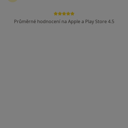
Ivana Eimerová
Pediatr
Průměrné hodnocení na Apple a Play Store 4.5
23 názorů
Purkyňova 404, Náchod
•
Mapa
Sam. ordinace PL pro děti a dorost
Tento specialista nenabízí online rezervaci termínu na této adrese.
Rezervovat termín
MUDr. Naděžda Hartmanová