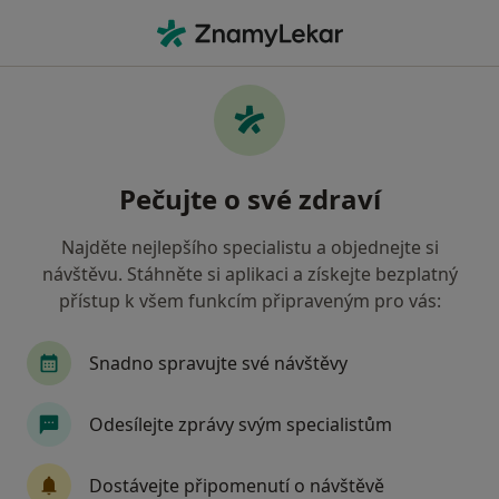
Hla
Pediatr • Hronov, královéhradecký
Filtry
Mapa
Pediatr Hronov
Pečujte o své zdraví
Jak řadíme výsledky vyhledávání?
Najděte nejlepšího specialistu a objednejte si
návštěvu. Stáhněte si aplikaci a získejte bezplatný
Jakou pojišťovnu máte?
přístup k všem funkcím připraveným pro vás:
Snadno spravujte své návštěvy
Odesílejte zprávy svým specialistům
Dostávejte připomenutí o návštěvě