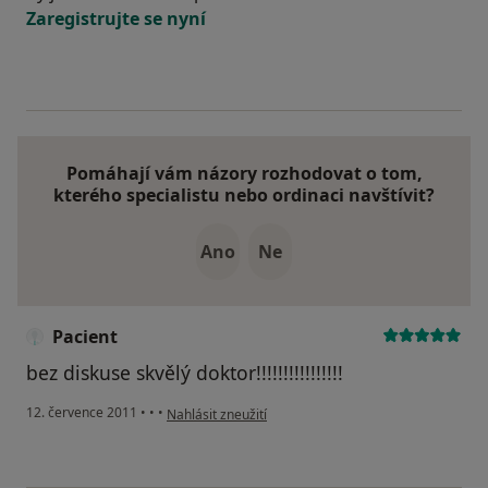
Zaregistrujte se nyní
Pomáhají vám názory rozhodovat o tom,
kterého specialistu nebo ordinaci navštívit?
Ano
Ne
Pacient
bez diskuse skvělý doktor!!!!!!!!!!!!!!!!
podle názoru uživatele Pacient
12. července 2011
•
•
•
Nahlásit zneužití