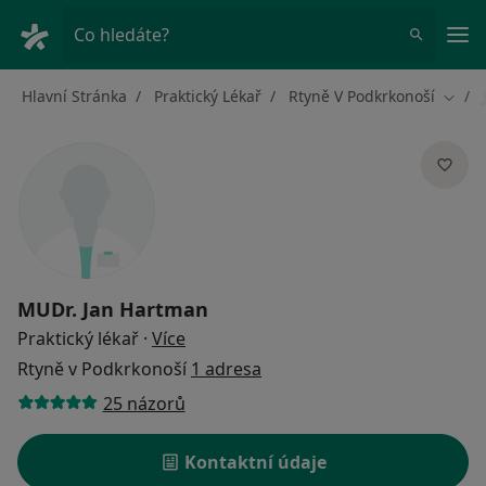
Hla
Co hledáte?
Hlavní Stránka
Praktický Lékař
Rtyně V Podkrkonoší
Změn
MUDr.
Jan Hartman
o specializacích
Praktický lékař
·
Více
Rtyně v Podkrkonoší
1 adresa
25 názorů
Kontaktní údaje