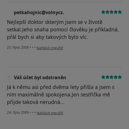
petkahojnic@volnycz.
P
Nejlepší doktor skterým jsem se v životě
setkal.Jeho snaha pomoci člověku je příkladná,
přál bych si aby takových bylo víc.
podle názoru uživatele petkahojnic@volnycz.
25. října 2009
•
•
•
Nahlásit zneužití
Váš účet byl odstraněn
Já k němu asi před dvěma lety přišla a jsem s
ním maximálně spokojena.Jen sestřička mě
přijde taková nerudná...
podle názoru uživatele Váš účet byl odstraněn
24. října 2009
•
•
•
Nahlásit zneužití