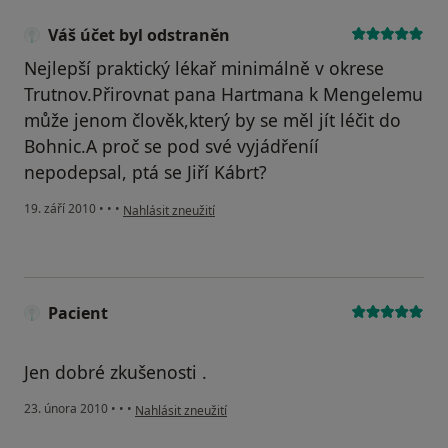
Váš účet byl odstraněn
Nejlepší praktický lékař minimálně v okrese
Trutnov.Přirovnat pana Hartmana k Mengelemu
může jenom člověk,který by se měl jít léčit do
Bohnic.A proč se pod své vyjádřeníí
nepodepsal, ptá se Jiří Kábrt?
podle názoru uživatele Váš účet byl odstraněn
19. září 2010
•
•
•
Nahlásit zneužití
Pacient
Jen dobré zkušenosti .
podle názoru uživatele Pacient
23. února 2010
•
•
•
Nahlásit zneužití