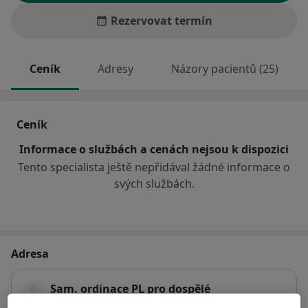
Rezervovat termín
Ceník
Adresy
Názory pacientů (25)
Ceník
Informace o službách a cenách nejsou k dispozici
Tento specialista ještě nepřidával žádné informace o
svých službách.
Adresa
Sam. ordinace PL pro dospělé
Náměstí horníků 830,
Rtyně v Podkrkonoší
54233