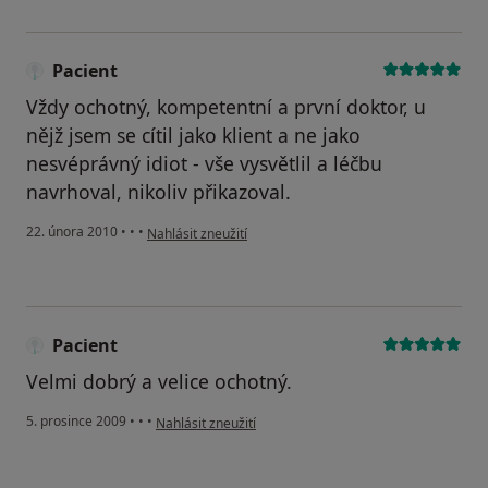
Pacient
Vždy ochotný, kompetentní a první doktor, u
nějž jsem se cítil jako klient a ne jako
nesvéprávný idiot - vše vysvětlil a léčbu
navrhoval, nikoliv přikazoval.
podle názoru uživatele Pacient
22. února 2010
•
•
•
Nahlásit zneužití
Pacient
Velmi dobrý a velice ochotný.
podle názoru uživatele Pacient
5. prosince 2009
•
•
•
Nahlásit zneužití