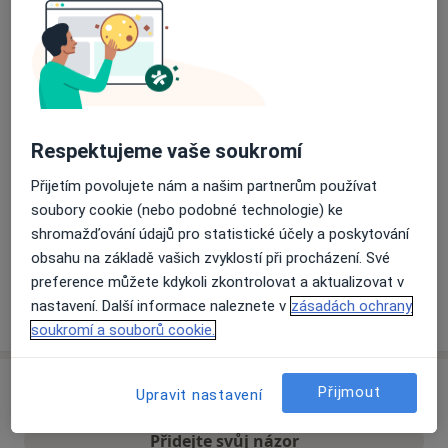
Přiblížit mapu
se otevře v nové záložce
Dostupnost
Na této adrese online kalendář není aktivní
Co mám v takové situaci udělat?
Respektujeme vaše soukromí
Přijetím povolujete nám a našim partnerům používat
Způsoby platby (soukromé návštěvy)
soubory cookie (nebo podobné technologie) ke
Na teto adrese lékař přijímá pacienty na pojišťovnu
shromažďování údajů pro statistické účely a poskytování
Detaily
obsahu na základě vašich zvyklostí při procházení. Své
preference můžete kdykoli zkontrolovat a aktualizovat v
nastavení. Další informace naleznete v
zásadách ochrany
Více
o adrese
soukromí a souborů cookie.
Názory
Přijmout
Upravit nastavení
Přidejte svůj názor