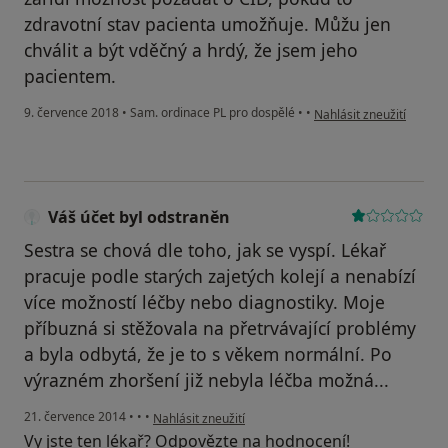
zdravotní stav pacienta umožňuje. Můžu jen
chválit a být vděčný a hrdý, že jsem jeho
pacientem.
podle názoru uživatele 
9. července 2018
•
Sam. ordinace PL pro dospělé
•
•
Nahlásit zneužití
Váš účet byl odstraněn
Sestra se chová dle toho, jak se vyspí. Lékař
pracuje podle starých zajetých kolejí a nenabízí
více možností léčby nebo diagnostiky. Moje
příbuzná si stěžovala na přetrvávající problémy
a byla odbytá, že je to s věkem normální. Po
výrazném zhoršení již nebyla léčba možná...
podle názoru uživatele Váš účet byl odstraněn
21. července 2014
•
•
•
Nahlásit zneužití
Vy jste ten lékař? Odpovězte na hodnocení!