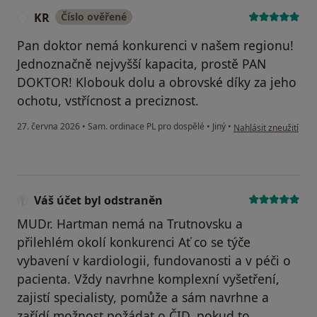
KR
Číslo ověřené
K
Pan doktor nemá konkurenci v našem regionu!
Jednoznačně nejvyšší kapacita, prostě PAN
DOKTOR! Klobouk dolu a obrovské díky za jeho
ochotu, vstřícnost a preciznost.
podle názoru uživate
27. června 2026
•
Sam. ordinace PL pro dospělé
•
Jiný
•
Nahlásit zneužití
Váš účet byl odstraněn
MUDr. Hartman nemá na Trutnovsku a
přilehlém okolí konkurenci Ať co se týče
vybavení v kardiologii, fundovanosti a v péči o
pacienta. Vždy navrhne komplexní vyšetření,
zajistí specialisty, pomůže a sám navrhne a
zařídí možnost požádat o ČID, pokud to