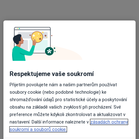
7 názorů
Palackého 201, Trutnov
•
Mapa
Praktický lékař pro dospělé
Tento specialista nenabízí online rezervaci termínu na této adrese.
Rezervovat termín
Respektujeme vaše soukromí
Přijetím povolujete nám a našim partnerům používat
soubory cookie (nebo podobné technologie) ke
shromažďování údajů pro statistické účely a poskytování
obsahu na základě vašich zvyklostí při procházení. Své
MUDr. Radek Cvrček
preference můžete kdykoli zkontrolovat a aktualizovat v
Praktický lékař
nastavení. Další informace naleznete v
zásadách ochrany
21 názorů
soukromí a souborů cookie.