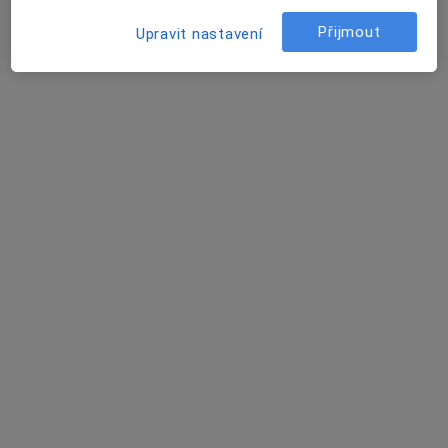
Adresa 1
Adresa 2
Přijmout
Upravit nastavení
nám. K. Čapka 147, Malé Svatoňovice
•
Mapa
Praktický lékař pro dospělé
Tento specialista nenabízí online rezervaci termínu na této adrese.
Rezervovat termín
MUDr. Jana Kunčarová
Praktický lékař
26 názorů