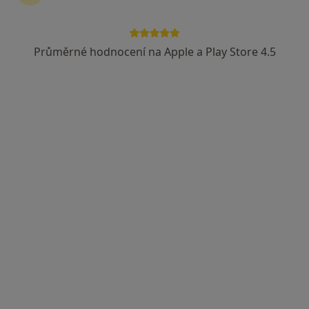
MUDr. Jitka Petráčková
Praktický lékař
Průměrné hodnocení na Apple a Play Store 4.5
25 názorů
Kladská 128, Náchod
•
Mapa
Sam. ordinace PL pro dospělé
Tento specialista nenabízí online rezervaci termínu na této adrese.
Rezervovat termín
MUDr. Jiří Řehůřek