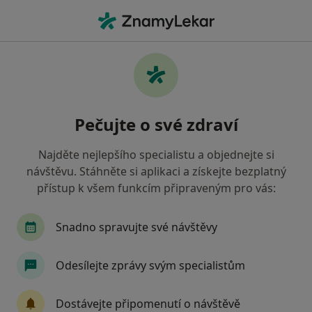
Hla
Praktický Lékař • Rtyně v Podkrkonoší, královéhradecký
Filtry
Mapa
Praktický lékař Rtyně v Podkrkonoší
Pečujte o své zdraví
Jak řadíme výsledky vyhledávání?
Najděte nejlepšího specialistu a objednejte si
návštěvu. Stáhněte si aplikaci a získejte bezplatný
Jakou pojišťovnu máte?
přístup k všem funkcím připraveným pro vás:
Snadno spravujte své návštěvy
Odesílejte zprávy svým specialistům
Dostávejte připomenutí o návštěvě