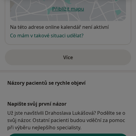
Přiblížit mapu
se otevře v nové záložce
Dostupnost
Na této adrese online kalendář není aktivní
Co mám v takové situaci udělat?
Více
o adrese
Názory pacientů se rychle objeví
Napište svůj první názor
Už jste navštívili Drahoslava Lukášová? Podělte se o
svůj názor. Ostatní pacienti budou vděční za pomoc
při výběru nejlepšího specialisty.