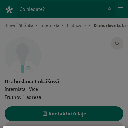
Hla
Co hledáte?
Hlavní Stránka
Internista
Trutnov
Drahoslava Luká
Změna města
Drahoslava Lukášová
o specializacích
Internista
·
Více
Trutnov
1 adresa
Kontaktní údaje