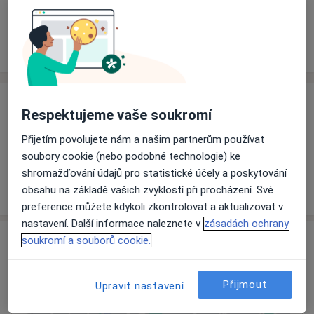
Rezervovat termín
Ceník
Adresy
Názory pacientů
Ceník
Respektujeme vaše soukromí
Informace o službách a cenách nejsou k dispozici
Přijetím povolujete nám a našim partnerům používat
Tento specialista ještě nepřidával žádné informace o
soubory cookie (nebo podobné technologie) ke
svých službách.
shromažďování údajů pro statistické účely a poskytování
obsahu na základě vašich zvyklostí při procházení. Své
preference můžete kdykoli zkontrolovat a aktualizovat v
nastavení. Další informace naleznete v
zásadách ochrany
Adresa
soukromí a souborů cookie.
Ordinace
Přijmout
Upravit nastavení
Trutnov