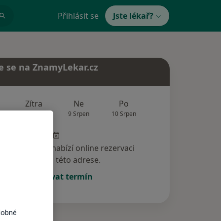
Přihlásit se
Jste lékař?
e se na ZnamyLekar.cz
Zítra
Ne
Po
Út
St
8 Srpen
9 Srpen
10 Srpen
11 Srpen
12 Srp
specialista nenabízí online rezervaci
termínu na této adrese.
Rezervovat termín
dobné