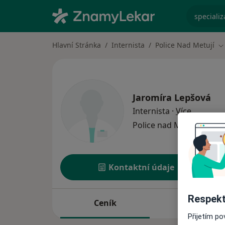
specializ
Hlavní Stránka
Internista
Police Nad Metují
Z
Jaromíra Lepšová
o special
Internista
·
Více
Police nad Metují
1 adre
Kontaktní údaje
Respekt
Ceník
Adresy
Přijetím p