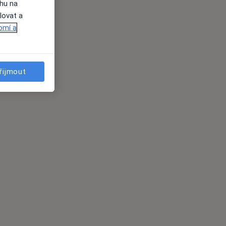
ahu na
lovat a
omí a
řijmout