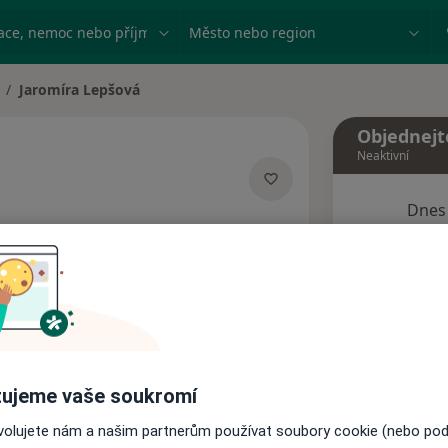
ace, nemoc nebo příjmení
Město nebo region
Jaromíra Lepšová
měna města
Objednejt
Neaktivní
Dnes
izacích
7 Srpen
sa
Tento 
Rezervovat termín
ujeme vaše soukromí
Názory pacientů
ovolujete nám a našim partnerům používat soubory cookie (nebo po