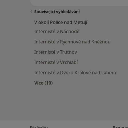
Související vyhledávání
V okolí Police nad Metují
Internisté v Náchodě
Internisté v Rychnově nad Kněžnou
Internisté v Trutnov
Internisté v Vrchlabí
Internisté v Dvoru Králové nad Labem
Více (10)
Více v kategorii: V okolí Police nad Me
Stránky
Pro pa