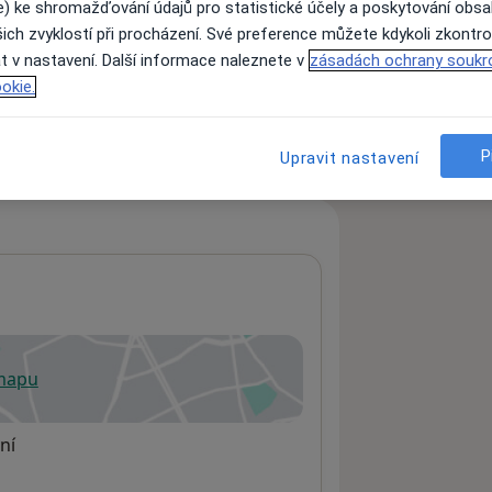
e) ke shromažďování údajů pro statistické účely a poskytování obs
ich zvyklostí při procházení. Své preference můžete kdykoli zkontro
t v nastavení. Další informace naleznete v
zásadách ochrany soukr
ách nejsou k dispozici
okie.
ádné informace o svých službách.
P
Upravit nastavení
 mapu
 otevře v nové záložce
ní