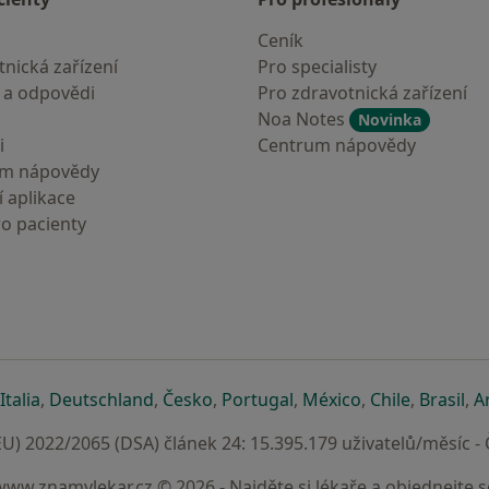
Ceník
nická zařízení
Pro specialisty
 a odpovědi
Pro zdravotnická zařízení
Noa Notes
Novinka
i
Centrum nápovědy
um nápovědy
 aplikace
ro pacienty
záložce
 v nové záložce
e otevře v nové záložce
se otevře v nové záložce
se otevře v nové záložce
se otevře v nové záložce
se otevře v nové záložc
se otevře v nov
se otevře
se 
Italia
,
Deutschland
,
Česko
,
Portugal
,
México
,
Chile
,
Brasil
,
A
U) 2022/2065 (DSA) článek 24: 15.395.179 uživatelů/měsíc -
www.znamylekar.cz © 2026 - Najděte si lékaře a objednejte s