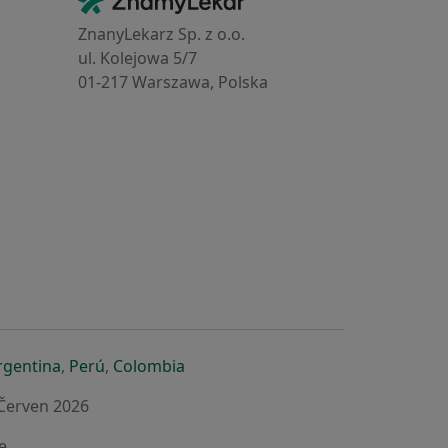
Kontakt
ZnanyLekarz Sp. z o.o.
ul. Kolejowa 5/7
01-217 Warszawa, Polska
e
é záložce
 v nové záložce
otevře v nové záložce
se otevře v nové záložce
se otevře v nové záložce
se otevře v nové záložce
rgentina
,
Perú
,
Colombia
 Červen 2026
e