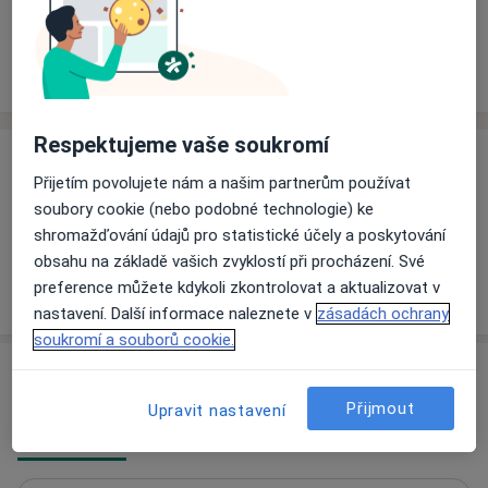
Rezervovat termín
Ceník
Adresy
Názory pacientů
Respektujeme vaše soukromí
Ceník
Přijetím povolujete nám a našim partnerům používat
Informace o službách a cenách nejsou k dispozici
soubory cookie (nebo podobné technologie) ke
Tento specialista ještě nepřidával žádné informace o
shromažďování údajů pro statistické účely a poskytování
svých službách.
obsahu na základě vašich zvyklostí při procházení. Své
preference můžete kdykoli zkontrolovat a aktualizovat v
nastavení. Další informace naleznete v
zásadách ochrany
soukromí a souborů cookie.
Adresy (2)
Přijmout
Upravit nastavení
Adresa 1
Adresa 2