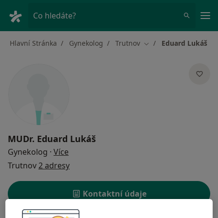
Hla
Co hledáte?
Hlavní Stránka
Gynekolog
Trutnov
Eduard Lukáš
Změna města
MUDr.
Eduard Lukáš
o specializacích
Gynekolog
·
Více
Trutnov
2 adresy
Kontaktní údaje