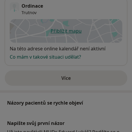
Ordinace
Trutnov
Přiblížit mapu
se otevře v nové záložce
Dostupnost
Na této adrese online kalendář není aktivní
Co mám v takové situaci udělat?
Více
o adrese
Názory pacientů se rychle objeví
Napište svůj první názor
Už jste navštívili MUDr. Eduard Lukáš? Podělte se o