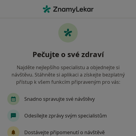
Hla
Gynekolog • Opočno, královéhradecký
Filtry
Mapa
Gynekolog Opočno
Pečujte o své zdraví
Jak řadíme výsledky vyhledávání?
Najděte nejlepšího specialistu a objednejte si
návštěvu. Stáhněte si aplikaci a získejte bezplatný
Jakou pojišťovnu máte?
přístup k všem funkcím připraveným pro vás:
Snadno spravujte své návštěvy
Odesílejte zprávy svým specialistům
Dostávejte připomenutí o návštěvě