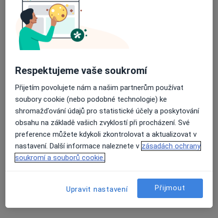
18 názorů
Mírové náměstí 89, Týniště nad Orlicí
•
Mapa
Sam. ordinace PL - gynekologa
Tento specialista nenabízí online rezervaci termínu na této adrese.
Rezervovat termín
Respektujeme vaše soukromí
Přijetím povolujete nám a našim partnerům používat
soubory cookie (nebo podobné technologie) ke
shromažďování údajů pro statistické účely a poskytování
obsahu na základě vašich zvyklostí při procházení. Své
preference můžete kdykoli zkontrolovat a aktualizovat v
nastavení. Další informace naleznete v
zásadách ochrany
soukromí a souborů cookie.
MUDr. Karel Voříšek
Přijmout
Gynekolog
Upravit nastavení
14 názorů