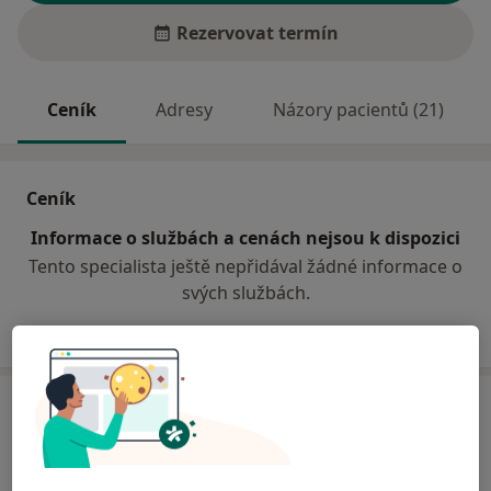
Rezervovat termín
Ceník
Adresy
Názory pacientů (21)
Ceník
Informace o službách a cenách nejsou k dispozici
Tento specialista ještě nepřidával žádné informace o
svých službách.
Adresy (2)
Adresa 1
Adresa 2