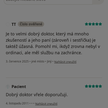
TT
Číslo ověřené
T
Je to velmi dobrý doktor, který má mnoho
zkušeností a jeho paní (zároveň i sestřička) je
taktéž úžasná. Pomohl mi, ikdyž zrovna nebyl v
ordinaci, ale měl službu na zachránce.
podle názoru uživatele TT
3. července 2025
•
jiné místo
•
Jiný
•
Nahlásit zneužití
Pacient
Dobrý doktor vřele doporučuji.
podle názoru uživatele Pacient
4. listopadu 2011
•
•
•
Nahlásit zneužití