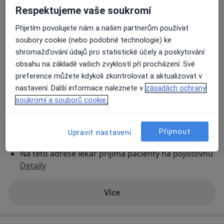
Respektujeme vaše soukromí
Praktický lékař pro dospělé
Přijetím povolujete nám a našim partnerům používat
nám. K. Čapka 147,
Malé Svatoňovice 54234
soubory cookie (nebo podobné technologie) ke
shromažďování údajů pro statistické účely a poskytování
obsahu na základě vašich zvyklostí při procházení. Své
Přiblížit mapu
se otevře v nové záložce
preference můžete kdykoli zkontrolovat a aktualizovat v
nastavení. Další informace naleznete v
zásadách ochrany
Dostupnost
Na této adrese online kalendář není aktivní
soukromí a souborů cookie.
Co mám v takové situaci udělat?
Přijmout
Upravit nastavení
Způsoby platby (soukromé návštěvy)
Na teto adrese lékař přijímá pacienty na pojišťovnu
Detaily
Více
o adrese