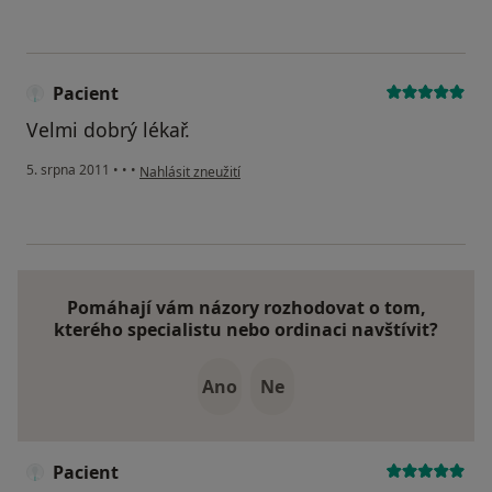
Pacient
Velmi dobrý lékař.
podle názoru uživatele Pacient
5. srpna 2011
•
•
•
Nahlásit zneužití
Pomáhají vám názory rozhodovat o tom,
kterého specialistu nebo ordinaci navštívit?
Ano
Ne
Pacient