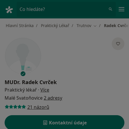
Hla
Co hledáte?
Hlavní Stránka
Praktický Lékař
Trutnov
Radek Cvrče
Změna města
MUDr.
Radek Cvrček
o specializacích
Praktický lékař
·
Více
Malé Svatoňovice
2 adresy
21 názorů
Kontaktní údaje