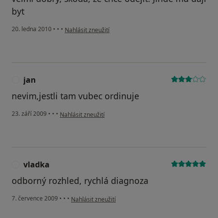
byt
podle názoru uživatele Pacient
20. ledna 2010
•
•
•
Nahlásit zneužití
jan
J
nevim,jestli tam vubec ordinuje
podle názoru uživatele jan
23. září 2009
•
•
•
Nahlásit zneužití
vladka
V
odborný rozhled, rychlá diagnoza
podle názoru uživatele vladka
7. července 2009
•
•
•
Nahlásit zneužití