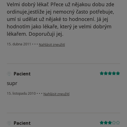
Velmi dobrý lékař. Přece už nějakou dobu zde
ordinuje,jestliže jej nemocný často potřebuje,
umí si udělat už nějaké to hodnocení. Já jej
hodnotím jako lékaře, který je velmi dobrým
lékařem. Doporučuji jej.
podle názoru uživatele Pacient
15. dubna 2011
•
•
•
Nahlásit zneužití
Pacient
supr
podle názoru uživatele Pacient
15. listopadu 2010
•
•
•
Nahlásit zneužití
Pacient