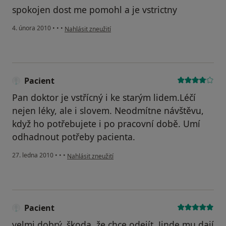
spokojen dost me pomohl a je vstrictny
podle názoru uživatele Pacient
4. února 2010
•
•
•
Nahlásit zneužití
Pacient
Pan doktor je vstřícný i ke starým lidem.Léčí
nejen léky, ale i slovem. Neodmítne návštěvu,
když ho potřebujete i po pracovní době. Umí
odhadnout potřeby pacienta.
podle názoru uživatele Pacient
27. ledna 2010
•
•
•
Nahlásit zneužití
Pacient
velmi dobrý, škoda, že chce odejít. Jinde mu dají