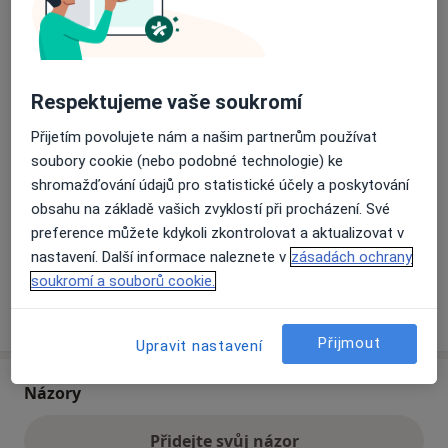
Přiblížit mapu
se otevře v nové záložce
Respektujeme vaše soukromí
Dostupnost
Na této adrese online kalendář není aktivní
Přijetím povolujete nám a našim partnerům používat
Co mám v takové situaci udělat?
soubory cookie (nebo podobné technologie) ke
shromažďování údajů pro statistické účely a poskytování
Způsoby platby (soukromé návštěvy)
obsahu na základě vašich zvyklostí při procházení. Své
Na teto adrese lékař přijímá pacienty na pojišťovnu
preference můžete kdykoli zkontrolovat a aktualizovat v
Detaily
nastavení. Další informace naleznete v
zásadách ochrany
soukromí a souborů cookie.
Více
o adrese
Přijmout
Upravit nastavení
Názory
Přidejte svůj názor