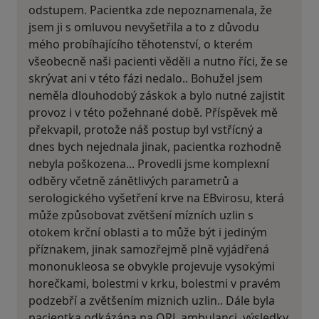
odstupem. Pacientka zde nepoznamenala, že
jsem ji s omluvou nevyšetřila a to z důvodu
mého probíhajícího těhotenství, o kterém
všeobecně naši pacienti věděli a nutno říci, že se
skrývat ani v této fázi nedalo.. Bohužel jsem
neměla dlouhodobý záskok a bylo nutné zajistit
provoz i v této požehnané době. Příspěvek mě
překvapil, protože náš postup byl vstřícný a
dnes bych nejednala jinak, pacientka rozhodně
nebyla poškozena... Provedli jsme komplexní
odběry včetně zánětlivých parametrů a
serologického vyšetření krve na EBvirosu, která
může způsobovat zvětšení mízních uzlin s
otokem krční oblasti a to může být i jediným
příznakem, jinak samozřejmě plně vyjádřená
mononukleosa se obvykle projevuje vysokými
horečkami, bolestmi v krku, bolestmi v pravém
podzebří a zvětšením miznich uzlin.. Dále byla
pacientka odkázána na ORL ambulanci, výsledky