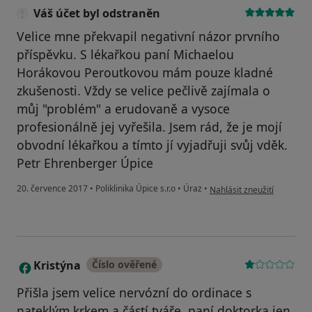
Váš účet byl odstraněn
Velice mne překvapil negativní názor prvního
příspěvku. S lékařkou paní Michaelou
Horákovou Peroutkovou mám pouze kladné
zkušenosti. Vždy se velice pečlivě zajímala o
můj "problém" a erudovaně a vysoce
profesionálně jej vyřešila. Jsem rád, že je mojí
obvodní lékařkou a tímto jí vyjadřuji svůj vděk.
Petr Ehrenberger Úpice
podle názoru uživatele Váš
20. července 2017
•
Poliklinika Úpice s.r.o
•
Úraz
•
Nahlásit zneužití
Kristýna
Číslo ověřené
K
Přišla jsem velice nervózní do ordinace s
nateklým krkem a částí tváře, paní doktorka jen