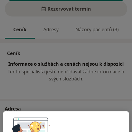
Rezervovat termín
Ceník
Adresy
Názory pacientů (3)
Ceník
Informace o službách a cenách nejsou k dispozici
Tento specialista ještě nepřidával žádné informace o
svých službách.
Adresa
Poliklinika Úpice s.r.o
Bratří Čapků 773,
Úpice
54232