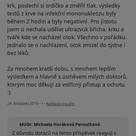
krk, poslechl si srdíčko a změřil tlak. výsledky
testů z krve na infekční mononukleózu byly
během 2 hodin a byly negativní. Pro jistotu
jsem si nechala udělat ultrazvuk břicha, krku a
tváře kde se nacházel otok. Všechno v pořádku.
Jednalo se o nachlazení, otok zmizel do týdne i
bez léků.
Za mnohem kratší dobu, s mnohem lepším
výsledkem a hlavně s úsměvem milých doktorů,
kterým moc děkuji za vstřícný přístup a ochotu.
:)
podle názoru uživatele Kristýna
24. listopadu 2016
•
•
•
Nahlásit zneužití
MUDr. Michaela Horáková Peroutková
Z důvodu dotazů na tento příspěvek reaguji s