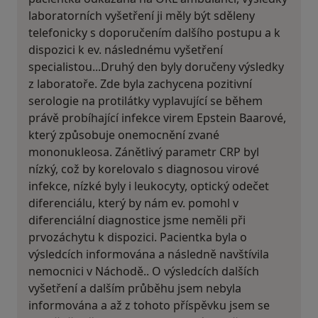
laboratorních vyšetření ji měly být sděleny
telefonicky s doporučením dalšího postupu a k
dispozici k ev. následnému vyšetření
specialistou...Druhý den byly doručeny výsledky
z laboratoře. Zde byla zachycena pozitivní
serologie na protilátky vyplavující se během
právě probíhající infekce virem Epstein Baarové,
který způsobuje onemocnění zvané
mononukleosa. Zánětlivý parametr CRP byl
nízký, což by korelovalo s diagnosou virové
infekce, nízké byly i leukocyty, optický odečet
diferenciálu, který by nám ev. pomohl v
diferenciální diagnostice jsme neměli při
prvozáchytu k dispozici. Pacientka byla o
výsledcích informována a následně navštívila
nemocnici v Náchodě.. O výsledcích dalších
vyšetření a dalším průběhu jsem nebyla
informována a až z tohoto příspěvku jsem se