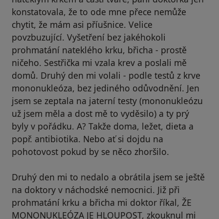
konstatovala, že to ode mne přece nemůže
chytit, že mám asi příušnice. Velice
povzbuzující. Vyšetření bez jakéhokoli
prohmatání nateklého krku, břicha - prostě
ničeho. Sestřička mi vzala krev a poslali mě
domů. Druhý den mi volali - podle testů z krve
mononukleóza, bez jediného odůvodnění. Jen
jsem se zeptala na jaterní testy (mononukleózu
už jsem měla a dost mě to vyděsilo) a ty prý
byly v pořádku. A? Takže doma, ležet, dieta a
popř. antibiotika. Nebo ať si dojdu na
pohotovost pokud by se něco zhoršilo.
Druhý den mi to nedalo a obrátila jsem se ještě
na doktory v náchodské nemocnici. Již při
prohmatání krku a břicha mi doktor říkal, ŽE
MONONUKLEÓZA JE HLOUPOST, zkouknul mi