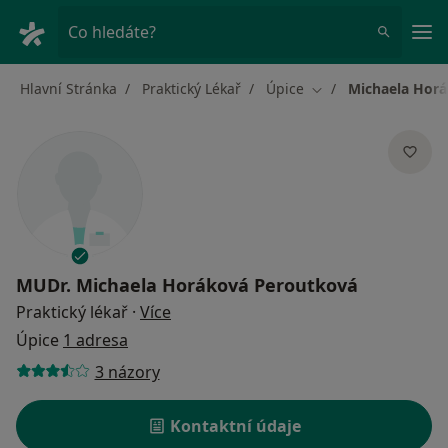
Hla
Co hledáte?
Hlavní Stránka
Praktický Lékař
Úpice
Michaela Hor
Změna města
MUDr.
Michaela Horáková Peroutková
o specializacích
Praktický lékař
·
Více
Úpice
1 adresa
3 názory
Kontaktní údaje