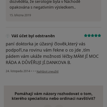
dozvěděla, že serologie byla v Náchodě
opakována s negativním výsledkem..
15. března 2019
Váš účet byl odstraněn
paní doktorka je úžasný člověk,který vás
podpoří,na rovinu vám řekne o co jde ,tím
pádem vám ukáže možnosti léčby.MÁM JÍ MOC
RÁDA A DŮVĚŘUJI JÍ.DANKOVA B.
podle názoru uživatele Váš účet byl odstraněn
24. listopadu 2014
•
•
•
Nahlásit zneužití
Pomáhají vám názory rozhodovat o tom,
kterého specialistu nebo ordinaci navštívit?