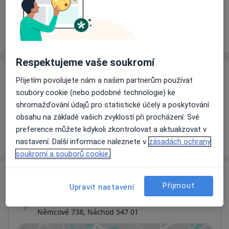
Rezervovat termín
Ceník
Adresy
Názory pacientů
Respektujeme vaše soukromí
Ceník
Přijetím povolujete nám a našim partnerům používat
soubory cookie (nebo podobné technologie) ke
Informace o službách a cenách nejsou k dispozici
shromažďování údajů pro statistické účely a poskytování
Tento specialista ještě nepřidával žádné informace o
obsahu na základě vašich zvyklostí při procházení. Své
svých službách.
preference můžete kdykoli zkontrolovat a aktualizovat v
nastavení. Další informace naleznete v
zásadách ochrany
soukromí a souborů cookie.
Adresa
Přijmout
Upravit nastavení
Ordinace
Němcové 738,
Náchod
547 01