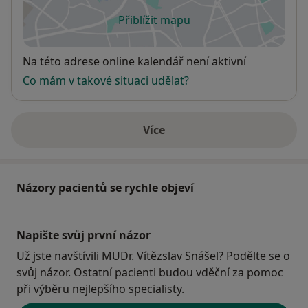
Přiblížit mapu
se otevře v nové záložce
Dostupnost
Na této adrese online kalendář není aktivní
Co mám v takové situaci udělat?
Více
o adrese
Názory pacientů se rychle objeví
Napište svůj první názor
Už jste navštívili MUDr. Vítězslav Snášel? Podělte se o
svůj názor. Ostatní pacienti budou vděční za pomoc
při výběru nejlepšího specialisty.