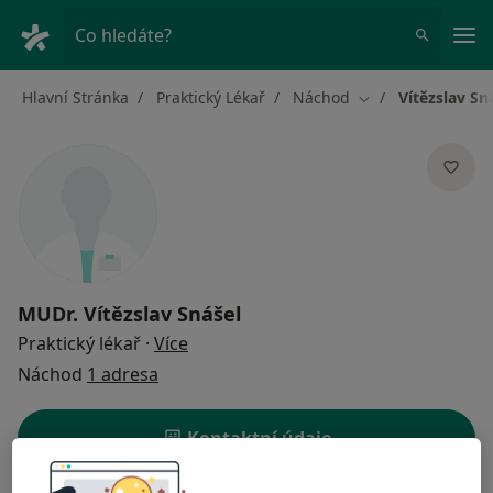
Hla
Co hledáte?
Hlavní Stránka
Praktický Lékař
Náchod
Vítězslav Sn
Změna města
MUDr.
Vítězslav Snášel
o specializacích
Praktický lékař
·
Více
Náchod
1 adresa
Kontaktní údaje