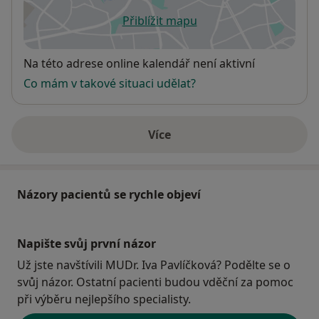
Přiblížit mapu
se otevře v nové záložce
Dostupnost
Na této adrese online kalendář není aktivní
Co mám v takové situaci udělat?
Více
o adrese
Názory pacientů se rychle objeví
Napište svůj první názor
Už jste navštívili MUDr. Iva Pavlíčková? Podělte se o
svůj názor. Ostatní pacienti budou vděční za pomoc
při výběru nejlepšího specialisty.