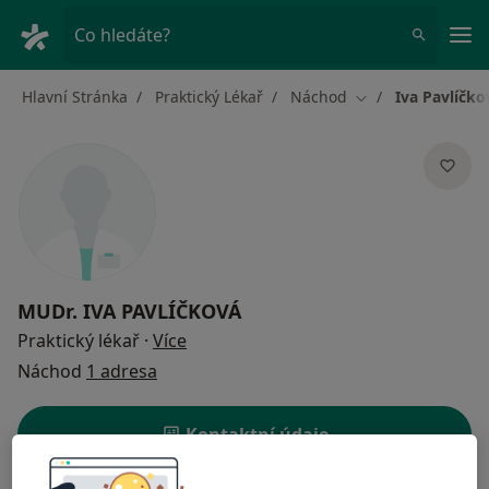
Hla
Co hledáte?
Hlavní Stránka
Praktický Lékař
Náchod
Iva Pavlíčko
Změna města
MUDr.
IVA PAVLÍČKOVÁ
o specializacích
Praktický lékař
·
Více
Náchod
1 adresa
Kontaktní údaje