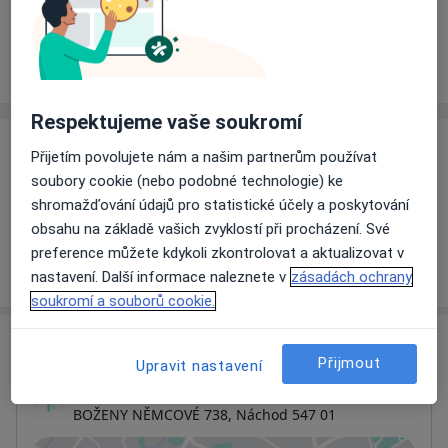
Rezervovat termín
Ceník
Adresy
Názory pacientů
Respektujeme vaše soukromí
Ceník
Přijetím povolujete nám a našim partnerům používat
soubory cookie (nebo podobné technologie) ke
Informace o službách a cenách nejsou k dispozici
shromažďování údajů pro statistické účely a poskytování
Tento specialista ještě nepřidával žádné informace o
obsahu na základě vašich zvyklostí při procházení. Své
svých službách.
preference můžete kdykoli zkontrolovat a aktualizovat v
nastavení. Další informace naleznete v
zásadách ochrany
soukromí a souborů cookie.
Adresa
Přijmout
Upravit nastavení
MUDR.PAVLÍČEK S.R.O
BOŽENY NĚMCOVÉ 738,
Náchod
547 01