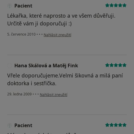
Pacient
Lékařka, které naprosto a ve všem důvěřuji.
Určitě vám ji doporučuji :)
podle názoru uživatele Pacient
5. července 2010
•
•
•
Nahlásit zneužití
Hana Skálová a Matěj Fink
H
Vřele doporučujeme.Velmi šikovná a milá paní
doktorka i sestřička.
podle názoru uživatele Hana Skálová a Matěj Fink
29. ledna 2009
•
•
•
Nahlásit zneužití
Pacient