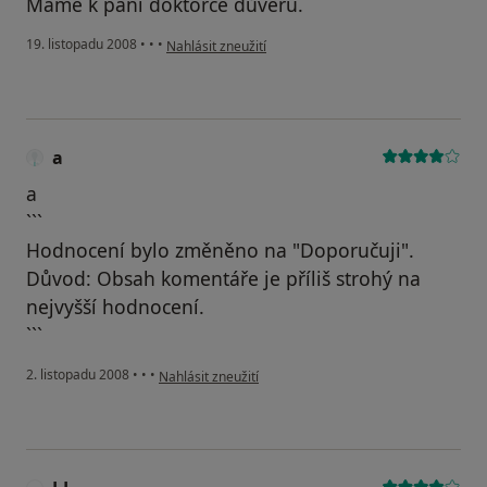
Máme k paní doktorce důvěru.
podle názoru uživatele Pacient
19. listopadu 2008
•
•
•
Nahlásit zneužití
a
a
```
Hodnocení bylo změněno na "Doporučuji".
Důvod: Obsah komentáře je příliš strohý na
nejvyšší hodnocení.
```
podle názoru uživatele a
2. listopadu 2008
•
•
•
Nahlásit zneužití