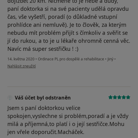
dojíždět 20 km. Nicméně to je nebe a dudy,
paní doktorka si na své pacienty udělá opravdu
čas, vše vyšetří, poradí (o důkladné vstupní
prohlídce ani nemluvě). Je to člověk, za kterým
nebudu mít problém přijít s čímkoliv a svěřit se
jí do rukou, a to je u lékaře ohromně cenná věc.
Navíc má super sestřičku ! :)
14. května 2020
•
Ordinace PL pro dospělé a rehabilitace
•
Jiný
•
podle názoru uživatele Markéta
Nahlásit zneužití
Váš účet byl odstraněn
Jsem s paní doktorkou velice
spokojen,vyslechne si problém,poradí a je vždy
milá a příjemná,to platí i o její sestřičce.Mohu
jen vřele doporučit.Macháček.