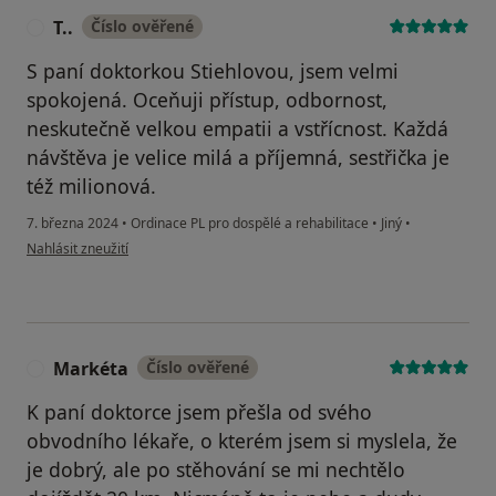
T..
Číslo ověřené
T
S paní doktorkou Stiehlovou, jsem velmi
spokojená. Oceňuji přístup, odbornost,
neskutečně velkou empatii a vstřícnost. Každá
návštěva je velice milá a příjemná, sestřička je
též milionová.
7. března 2024
•
Ordinace PL pro dospělé a rehabilitace
•
Jiný
•
podle názoru uživatele T..
Nahlásit zneužití
Markéta
Číslo ověřené
M
K paní doktorce jsem přešla od svého
obvodního lékaře, o kterém jsem si myslela, že
je dobrý, ale po stěhování se mi nechtělo