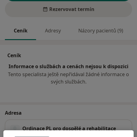
Rezervovat termín
Ceník
Adresy
Názory pacientů (9)
Ceník
Informace o službách a cenách nejsou k dispozici
Tento specialista ještě nepřidával žádné informace o
svých službách.
Adresa
Ordinace PL pro dospělé a rehabilitace
Říční 102,
Trutnov
54101