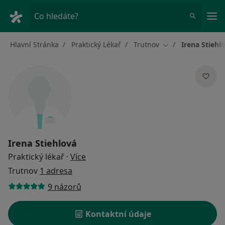
Hla
Co hledáte?
Hlavní Stránka
Praktický Lékař
Trutnov
Irena Stiehl
Změna města
Irena Stiehlová
o specializacích
Praktický lékař
·
Více
Trutnov
1 adresa
9 názorů
Kontaktní údaje