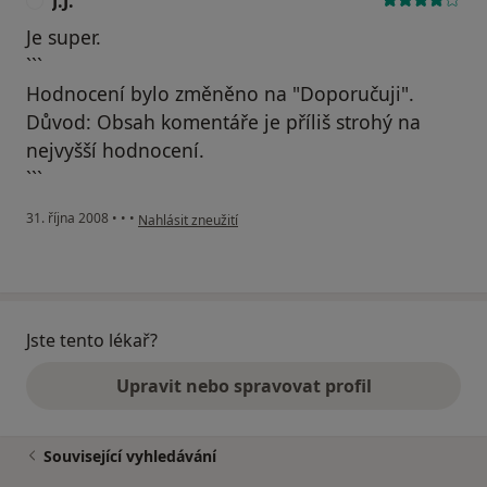
J.J.
J
Je super.
```
Hodnocení bylo změněno na "Doporučuji".
Důvod: Obsah komentáře je příliš strohý na
nejvyšší hodnocení.
```
podle názoru uživatele J.J.
31. října 2008
•
•
•
Nahlásit zneužití
Jste tento lékař?
Upravit nebo spravovat profil
Související vyhledávání