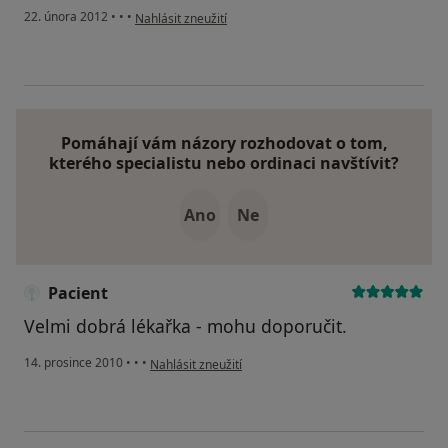
podle názoru uživatele Váš účet byl odstraněn
22. února 2012
•
•
•
Nahlásit zneužití
Pomáhají vám názory rozhodovat o tom,
kterého specialistu nebo ordinaci navštívit?
Ano
Ne
Pacient
Velmi dobrá lékařka - mohu doporučit.
podle názoru uživatele Pacient
14. prosince 2010
•
•
•
Nahlásit zneužití