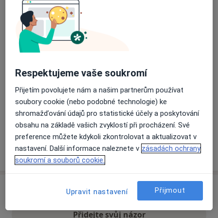
Přiblížit mapu
se otevře v nové záložce
Dostupnost
Na této adrese online kalendář není aktivní
Co mám v takové situaci udělat?
Respektujeme vaše soukromí
Přijetím povolujete nám a našim partnerům používat
Způsoby platby (soukromé návštěvy)
soubory cookie (nebo podobné technologie) ke
Na teto adrese lékař přijímá pacienty na pojišťovnu
shromažďování údajů pro statistické účely a poskytování
Detaily
obsahu na základě vašich zvyklostí při procházení. Své
preference můžete kdykoli zkontrolovat a aktualizovat v
nastavení. Další informace naleznete v
zásadách ochrany
Více
o adrese
soukromí a souborů cookie.
Přijmout
Názory
Upravit nastavení
Přidejte svůj názor