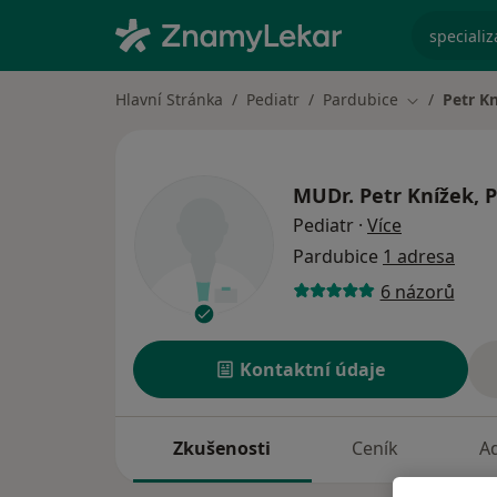
specializ
Hlavní Stránka
Pediatr
Pardubice
Petr Kn
Změna měst
MUDr.
Petr Knížek, P
o specializ
Pediatr
·
Více
Pardubice
1 adresa
6 názorů
Kontaktní údaje
Zkušenosti
Ceník
A