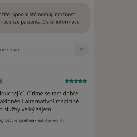
žité. Specialisté nemají možnost
Další informace o názor
 recenze pacienta.
Další informace.
zorech
é
slouchající. Cítíme se tam dobře.
kloněn i alternativní medicíně
o služby velký zájem.
podle názoru uživatele Váš účet byl odstraněn
agnostické vyšetření
•
Nahlásit zneužití