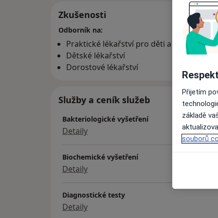
Zkušenosti
Odborník na:
Praktické lékařství pro děti a dorost
Dětské lékařství
Dorostové lékařství
Respekt
Přijetím p
Služby a ceník služeb
technologi
základě vaš
Bakteriologické vyšetření
aktualizova
Detaily
souborů co
Biochemické vyšetření
Detaily
Diagnostické testy
Detaily