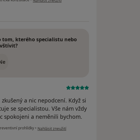
Nahlásit zneužití
tom, kterého specialistu nebo
vštívit?
Ne
i zkušený a nic nepodcení. Když si
ltuje se specialistou. Vše nám vždy
oc spokojeni a neměnili bychom.
podle názoru uživatele M. N.
reventivní prohlídky
•
Nahlásit zneužití