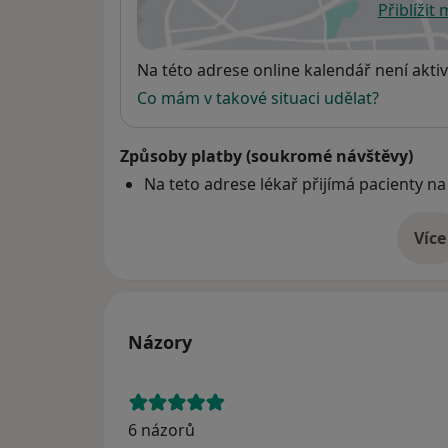
Přiblížit
se
Dostupnost
Na této adrese online kalendář není aktiv
Co mám v takové situaci udělat?
Způsoby platby (soukromé návštěvy)
Na teto adrese lékař přijímá pacienty na
Více
o 
Názory
6 názorů