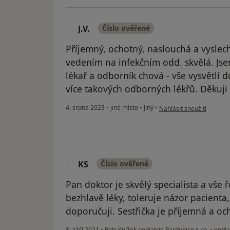
J.V.
Číslo ověřené
J
Příjemný, ochotný, naslouchá a vyslec
vedením na infekčním odd. skvělá. Jse
lékař a odborník chová - vše vysvětlí do
více takových odborných lékřů. Děkuji
podle názoru uživatele J.V
4. srpna 2023
•
jiné místo
•
Jiný
•
Nahlásit zneužití
KS
Číslo ověřené
K
Pan doktor je skvělý specialista a vše 
bezhlavě léky, toleruje názor pacienta,
doporučuji. Sestřička je příjemná a oc
8. září 2021
•
Petr Knížek pediatrie Pardubice s.r.o.
•
pedia