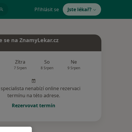
Přihlásit se
Jste lékař?
e se na ZnamyLekar.cz
Zítra
So
Ne
Po
Út
7 Srpen
8 Srpen
9 Srpen
10 Srpen
11 Srp
specialista nenabízí online rezervaci
termínu na této adrese.
Rezervovat termín