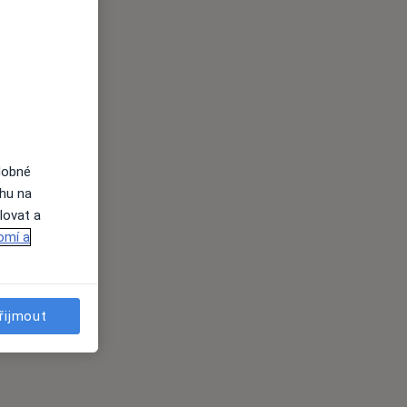
dobné
ahu na
lovat a
omí a
řijmout