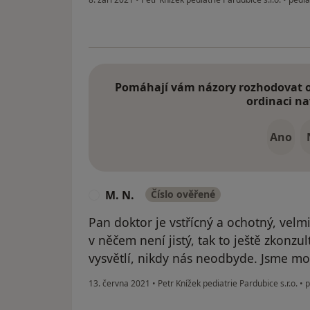
Pomáhají vám názory rozhodovat o 
ordinaci na
Ano
M. N.
Číslo ověřené
M
Pan doktor je vstřícný a ochotný, velm
v něčem není jistý, tak to ještě zkonzu
vysvětlí, nikdy nás neodbyde. Jsme m
13. června 2021
•
Petr Knížek pediatrie Pardubice s.r.o.
•
p