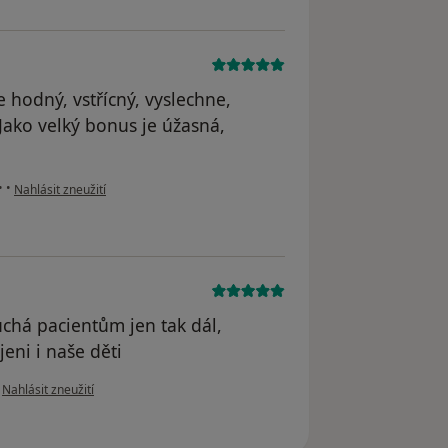
 hodný, vstřícný, vyslechne,
 Jako velký bonus je úžasná,
podle názoru uživatele Váš účet byl odstraněn
•
•
Nahlásit zneužití
uchá pacientům jen tak dál,
eni i naše děti
podle názoru uživatele Váš účet byl odstraněn
•
Nahlásit zneužití