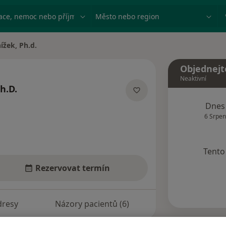
ace, nemoc nebo příjmení
Město nebo region
ížek, Ph.d.
a
Objednejt
Neaktivní
h.D.
acích
Dnes
6 Srpen
Tento 
Rezervovat termín
dresy
Názory pacientů (6)