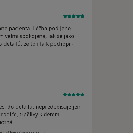
hne pacienta. Léčba pod jeho
m velmi spokojena, jak se jako
 detailů, že to i laik pochopí -
.
řeší do detailu, nepředepisuje jen
 rodiče, trpělivý k dětem,
hotná.
podle názoru uživatele KS
trická konzultace
•