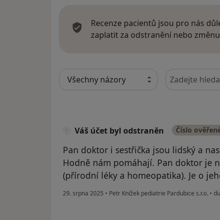
Recenze pacientů jsou pro nás důle
zaplatit za odstranění nebo změnu
Hledejte v ná
Váš účet byl odstraněn
Číslo ověřen
Pan doktor i sestřička jsou lidský a na
Hodně nám pomáhají. Pan doktor je na
(přírodní léky a homeopatika). Je o jeh
29. srpna 2025
•
Petr Knížek pediatrie Pardubice s.r.o.
•
di