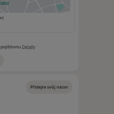
 mapu
 otevře v nové záložce
ní
 pojišťovnu
Detaily
adrese
Přidejte svůj názor