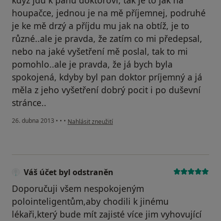
když jdu k panu doktorovi, tak je to jak na
houpačce, jednou je na mě příjemnej, podruhé
je ke mě drzý a příjdu mu jak na obtíž, je to
různé..ale je pravda, že zatím co mi předepsal,
nebo na jaké vyšetření mě poslal, tak to mi
pomohlo..ale je pravda, že já bych byla
spokojená, kdyby byl pan doktor príjemný a já
měla z jeho vyšetření dobrý pocit i po duševní
stránce..
podle názoru uživatele Váš účet byl odstraněn
26. dubna 2013
•
•
•
Nahlásit zneužití
Váš účet byl odstraněn
Doporučuji všem nespokojeným
polointeligentům,aby chodili k jinému
lékaři,který bude mít zajisté více jim vyhovující