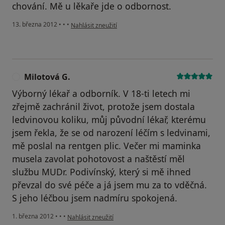
chování. Mě u lěkaře jde o odbornost.
podle názoru uživatele Váš účet byl odstraněn
13. března 2012
•
•
•
Nahlásit zneužití
Milotová G.
M
Výborný lékař a odborník. V 18-ti letech mi
zřejmě zachránil život, protože jsem dostala
ledvinovou koliku, můj původní lékař, kterému
jsem řekla, že se od narození léčím s ledvinami,
mě poslal na rentgen plic. Večer mi maminka
musela zavolat pohotovost a naštěstí měl
službu MUDr. Podivínský, který si mě ihned
převzal do své péče a já jsem mu za to vděčná.
S jeho léčbou jsem nadmíru spokojená.
podle názoru uživatele Milotová G.
1. března 2012
•
•
•
Nahlásit zneužití