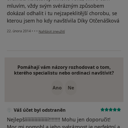
mluvím, vždy svým svérázným způsobem
dokázal odhalit i tu nejzapeklitější chorobu, se
kterou jsem ho kdy navštívila Díky Otčenášková
podle názoru uživatele Váš účet byl odstraněn
22. února 2014
•
•
•
Nahlásit zneužití
Pomáhají vám názory rozhodovat o tom,
kterého specialistu nebo ordinaci navštívit?
Ano
Ne
Váš účet byl odstraněn
Nejlepšííííííííííííííííí!!!!!!!! Mohu jen doporučit!
Moc mi pomohl a jeho svéráznost je perfektní a