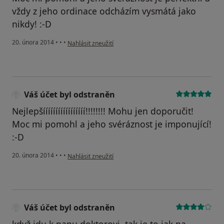
vždy z jeho ordinace odcházím vysmátá jako
nikdy! :-D
podle názoru uživatele Váš účet byl odstraněn
20. února 2014
•
•
•
Nahlásit zneužití
Váš účet byl odstraněn
Nejlepšííííííííííííííííí!!!!!!!! Mohu jen doporučit!
Moc mi pomohl a jeho svéráznost je imponující!
:-D
podle názoru uživatele Váš účet byl odstraněn
20. února 2014
•
•
•
Nahlásit zneužití
Váš účet byl odstraněn