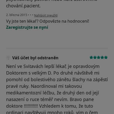
chování.pacient.
podle názoru uživatele Váš účet byl odstraněn
2. března 2015
•
•
•
Nahlásit zneužití
Vy jste ten lékař? Odpovězte na hodnocení!
Zaregistrujte se nyní
Váš účet byl odstraněn
Není ve Svitavách lepší lékař, je opravdovým
Doktorem s velkým D. Po druhé návštěvě mi
pomohl od bolestivého zánětu šlachy na zápěstí
pravé ruky. Naordinoval mi takovou
medikamentozní léčbu, že druhý den od její
nasazení o ruce téměř nevím. Bravo pane
doktore !!!!!!!!!!! Vzhledem k tomu, že tuto
ordinaci navštěvuji mnoho roků, vím o čem