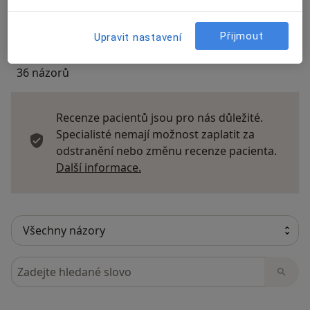
Přidejte svůj názor
Přijmout
Upravit nastavení
36 názorů
Recenze pacientů jsou pro nás důležité.
Specialisté nemají možnost zaplatit za
odstranění nebo změnu recenze pacienta.
Další informace o názorech
Další informace.
Hledejte v názorech