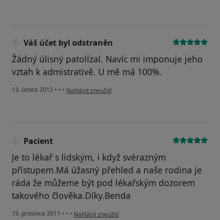
Váš účet byl odstraněn
Žádný úlisný patolízal. Navíc mi imponuje jeho
vztah k admistrativě. U mě má 100%.
podle názoru uživatele Váš účet byl odstraněn
13. února 2012
•
•
•
Nahlásit zneužití
Pacient
Je to lékař s lidským, i když svérazným
přístupem.Má úžasný přehled a naše rodina je
ráda že můžeme být pod lékařským dozorem
takového člověka.Díky.Benda
podle názoru uživatele Pacient
19. prosince 2011
•
•
•
Nahlásit zneužití