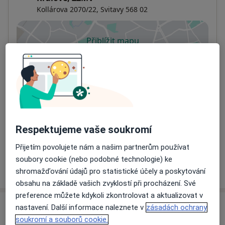
Kollárova 2070/22,
Svitavy
568 02
Přiblížit mapu
se otevře v nové záložce
Dostupnost
Na této adrese online kalendář není aktivní
Co mám v takové situaci udělat?
Způsoby platby (soukromé návštěvy)
Na teto adrese lékař přijímá pacienty na pojišťovnu
Respektujeme vaše soukromí
Detaily
Přijetím povolujete nám a našim partnerům používat
soubory cookie (nebo podobné technologie) ke
Více
shromažďování údajů pro statistické účely a poskytování
o adrese
obsahu na základě vašich zvyklostí při procházení. Své
preference můžete kdykoli zkontrolovat a aktualizovat v
nastavení. Další informace naleznete v
zásadách ochrany
Názory
soukromí a souborů cookie.