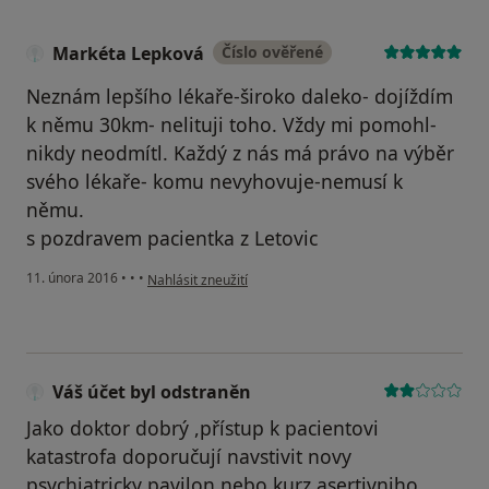
Markéta Lepková
Číslo ověřené
Neznám lepšího lékaře-široko daleko- dojíždím
k němu 30km- nelituji toho. Vždy mi pomohl-
nikdy neodmítl. Každý z nás má právo na výběr
svého lékaře- komu nevyhovuje-nemusí k
němu.
s pozdravem pacientka z Letovic
podle názoru uživatele Markéta Lepková
11. února 2016
•
•
•
Nahlásit zneužití
Váš účet byl odstraněn
Jako doktor dobrý ,přístup k pacientovi
katastrofa doporučují navstivit novy
psychiatricky pavilon nebo kurz asertivniho