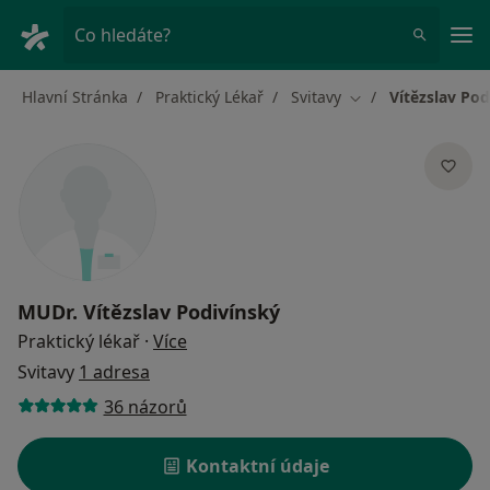
Hla
Co hledáte?
Hlavní Stránka
Praktický Lékař
Svitavy
Vítězslav Pod
Změna města
MUDr.
Vítězslav Podivínský
o specializacích
Praktický lékař
·
Více
Svitavy
1 adresa
36 názorů
Kontaktní údaje