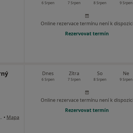
6 Srpen
7 Srpen
8 Srpen
9 Srpen
Online rezervace termínu není k dispozic
Rezervovat termín
rný
Dnes
Zítra
So
Ne
6 Srpen
7 Srpen
8 Srpen
9 Srpen
Online rezervace termínu není k dispozic
Rezervovat termín
1, Anenská Studánka
•
Mapa