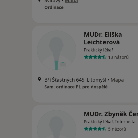
Svitavy
•
Mapa
Ordinace
MUDr. Eliška
Leichterová
Praktický lékař
13 názorů
Bří Šťastných 645, Litomyšl
•
Mapa
Sam. ordinace PL pro dospělé
MUDr. Zbyněk Če
Praktický lékař, Internista
5 názorů