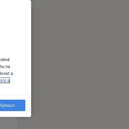
Po
Út
St
10 Srpen
11 Srpen
12 Srpen
i
dobné
ahu na
lovat a
omí a
Po
Út
St
10 Srpen
11 Srpen
12 Srpen
řijmout
i