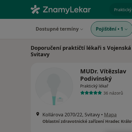
specializ
Dostupné termíny
Pojištění
•
1
Doporučení praktičtí lékaři s Vojenská
Svitavy
MUDr. Vítězslav
Podivínský
Praktický lékař
36 názorů
Kollárova 2070/22, Svitavy
•
Mapa
Oblastní zdravotnické zařízení Hradec Král