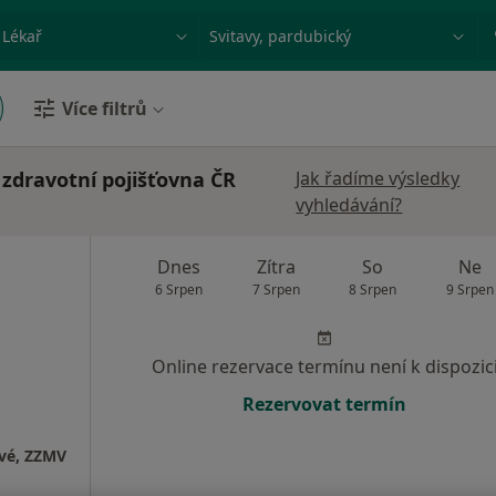
ace, nemoc nebo příjmení
Město nebo region
Více filtrů
 zdravotní pojišťovna ČR
Jak řadíme výsledky
vyhledávání?
Dnes
Zítra
So
Ne
6 Srpen
7 Srpen
8 Srpen
9 Srpen
Online rezervace termínu není k dispozic
Rezervovat termín
ové, ZZMV