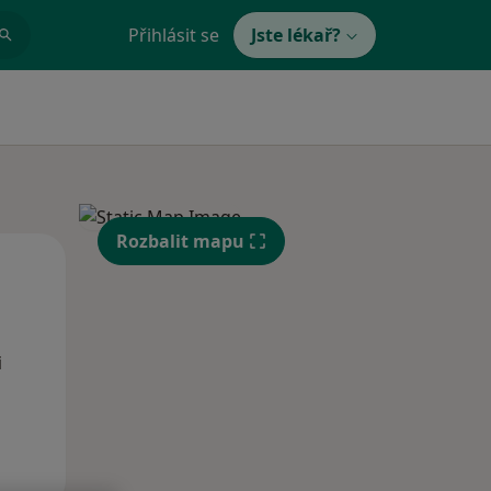
Přihlásit se
Jste lékař?
Rozbalit mapu
Po
Út
St
10 Srpen
11 Srpen
12 Srpen
i