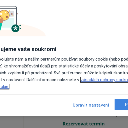
Dnes
Zítra
So
Ne
6 Srpen
7 Srpen
8 Srpen
9 Srpen
Online rezervace termínu není k dispozic
ujeme vaše soukromí
Rezervovat termín
ovolujete nám a našim partnerům používat soubory cookie (nebo po
e) ke shromažďování údajů pro statistické účely a poskytování obs
ich zvyklostí při procházení. Své preference můžete kdykoli zkontro
t v nastavení. Další informace naleznete v
zásadách ochrany soukr
okie.
vá
Dnes
Zítra
So
Ne
6 Srpen
7 Srpen
8 Srpen
9 Srpen
P
Upravit nastavení
Online rezervace termínu není k dispozic
Rezervovat termín