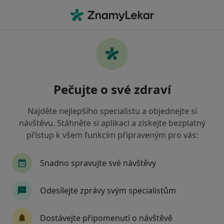
Hla
Diagnostik • Svitavy, pardubický
Filtry
• 1
Mapa
Doporučení diagnostici s Vojenská zdravotní
Pečujte o své zdraví
pojišťovna ČR Svitavy
Jak řadíme výsledky vyhledávání?
Najděte nejlepšího specialistu a objednejte si
návštěvu. Stáhněte si aplikaci a získejte bezplatný
přístup k všem funkcím připraveným pro vás:
Snadno spravujte své návštěvy
Odesílejte zprávy svým specialistům
MUDr. Zoltán Kerekes
Dostávejte připomenutí o návštěvě
Diagnostik