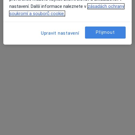
nastavení. Další informace naleznete v
zásadách ochrany
Tento specialista nenabízí online rezervaci termínu na této adrese.
soukromí a souborů cookie.
Rezervovat termín
Přijmout
Upravit nastavení
MUDr. Alena Jůzová
Diagnostik
Kollárova 7, Svitavy
•
Mapa
Svitavská nemocnice
Tento specialista nenabízí online rezervaci termínu na této adrese.